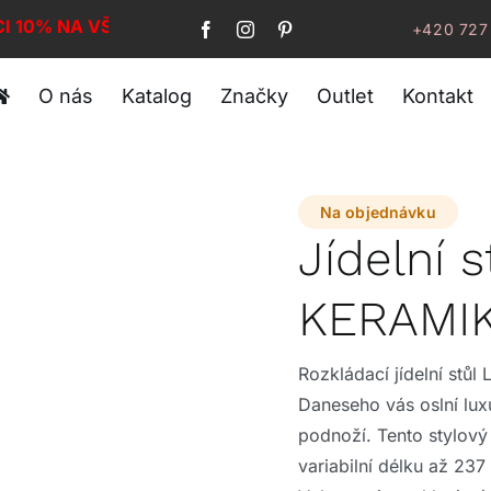
CI 10% NA VŠE!
+420 727
O nás
Katalog
Značky
Outlet
Kontakt
Na objednávku
Jídelní 
KERAMIK
Rozkládací jídelní stůl
Daneseho vás oslní lu
podnoží. Tento stylov
variabilní délku až 23