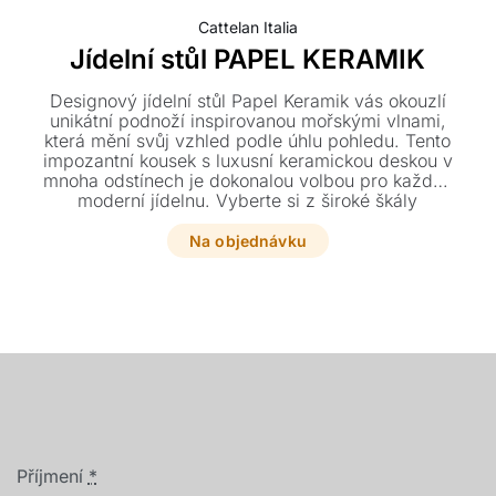
Cattelan Italia
Jídelní stůl PAPEL KERAMIK
Designový jídelní stůl Papel Keramik vás okouzlí
unikátní podnoží inspirovanou mořskými vlnami,
která mění svůj vzhled podle úhlu pohledu. Tento
impozantní kousek s luxusní keramickou deskou v
mnoha odstínech je dokonalou volbou pro každou
moderní jídelnu. Vyberte si z široké škály
rozměrů a tvarů ten pravý stůl přímo pro váš
interiér.
Na objednávku
Příjmení
*