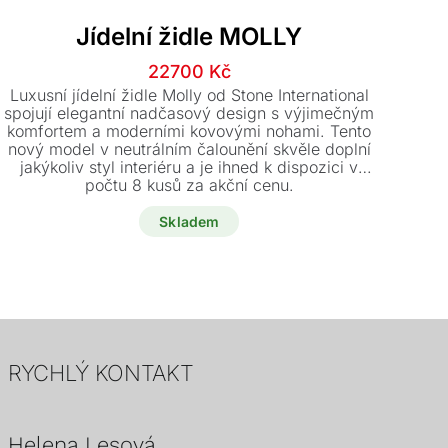
Jídelní židle MOLLY
Původní
Aktuální
22700
Kč
cena
cena
Luxusní jídelní židle Molly od Stone International
byla:
je:
spojují elegantní nadčasový design s výjimečným
J
komfortem a moderními kovovými nohami. Tento
25200 Kč.
22700 Kč.
nový model v neutrálním čalounění skvěle doplní
la
jakýkoliv styl interiéru a je ihned k dispozici v
p
počtu 8 kusů za akční cenu.
Skladem
RYCHLÝ KONTAKT
Helena Lesová