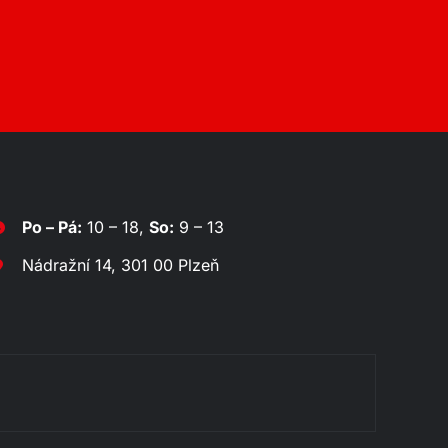
Po – Pá:
10 – 18,
So:
9 – 13
Nádražní 14, 301 00 Plzeň
Rozklá