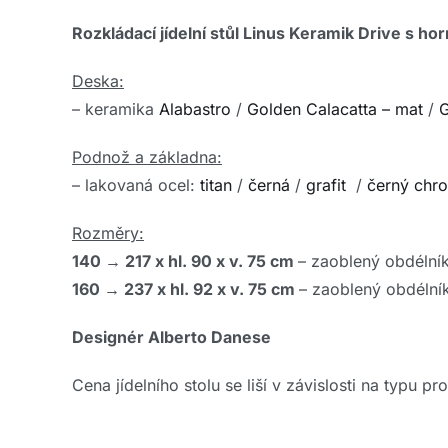
Rozkládací jídelní stůl Linus Keramik Drive s ho
Deska:
– keramika
Alabastro
/
Golden Calacatta – mat
/
G
Podnož a základna:
– lakovaná ocel:
titan
/
černá
/
grafit
/
černý chr
Rozměry:
140
→
217 x hl. 90 x v. 75 cm
– zaoblený obdélní
160
→
237 x hl. 92 x v. 75 cm
– zaoblený obdélní
Designér Alberto Danese
Cena jídelního stolu se liší v závislosti na typu p