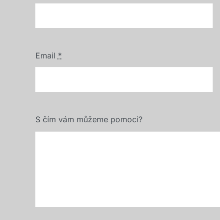
Email
*
S čím vám můžeme pomoci?