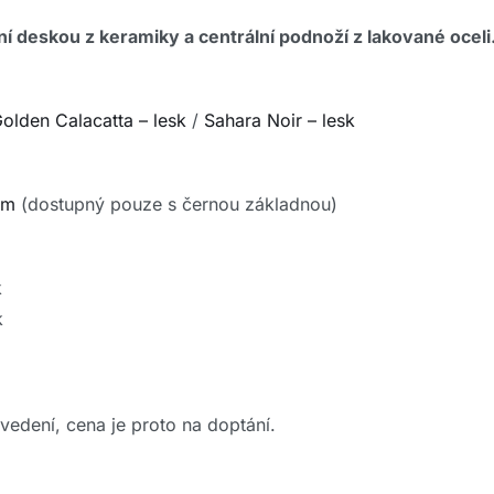
rní deskou z keramiky a centrální podnoží z lakované oceli
olden Calacatta – lesk
/
Sahara Noir – lesk
om
(dostupný pouze s černou základnou)
k
k
rovedení, cena je proto na doptání.