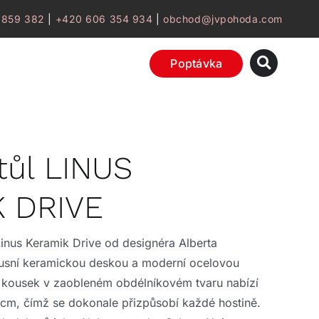
 859 382
|
+420 606 354 934
|
obchod@jvpohoda.com
Poptávka
stůl LINUS
 DRIVE
 Linus Keramik Drive od designéra Alberta
xusní keramickou deskou a moderní ocelovou
ý kousek v zaobleném obdélníkovém tvaru nabízí
7 cm, čímž se dokonale přizpůsobí každé hostině.