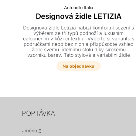
Antonello Italia
Designová židle LETIZIA
Designová židle Letizia nabízí komfortní sezení s
výběrem ze tří typů podnoží a luxusním
čalouněním v kůži či textilu. Vyberte si variantu s
područkami nebo bez nich a přizpůsobte vzhled
židle svému jídelnímu stolu díky širokému
vzorníku barev. Tato stylová a variabilní židle
dodá vašemu interiéru eleganci i maximální
pohodlí.
Na objednávku
POPTÁVKA
Jméno
*