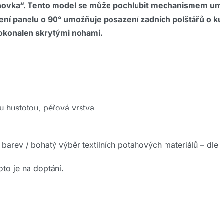
vka“. Tento model se může pochlubit mechanismem umíst
í panelu o 90° umožňuje posazení zadních polštářů o ku
dokonalen skrytými nohami.
u hustotou, péřová vrstva
 barev / bohatý výběr textilních potahových materiálů – dl
to je na doptání.