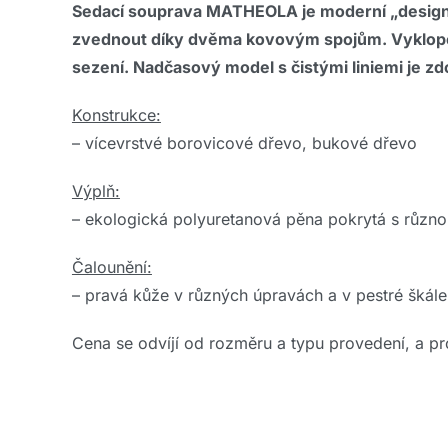
Sedací souprava MATHEOLA je moderní „designo
zvednout díky dvěma kovovým spojům. Vyklopen
sezení. Nadčasový model s čistými liniemi je z
Konstrukce:
– vícevrstvé borovicové dřevo, bukové dřevo
Výplň:
– ekologická polyuretanová pěna pokrytá s různo
Čalounění:
– pravá kůže v různých úpravách a v pestré škále
Cena se odvíjí od rozměru a typu provedení, a pro