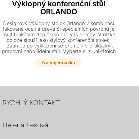
Výklopný konferenční stůl
ORLANDO
L
Designový výklopný stolek Orlando v kombinaci
lakované oceli a dřeva či speciálních povrchů je
multifunkčním doplňkem pro váš domov. V nízké
maxi
poloze slouží jako stylový konferenční stolek,
kr
zatímco po vyklopení se promění v praktický
c
pracovní nebo jídelní stůl. Vyberte si z unikátních
provedení, jako je ořech Canaletto, pálený dub
nebo kartáčovaný bronz.
Na objednávku
RYCHLÝ KONTAKT
Helena Lesová