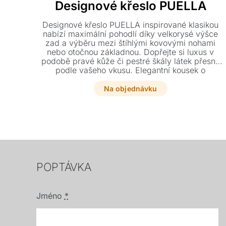
Designové křeslo PUELLA
Designové křeslo PUELLA inspirované klasikou
nabízí maximální pohodlí díky velkorysé výšce
zad a výběru mezi štíhlými kovovými nohami
nebo otočnou základnou. Dopřejte si luxus v
podobě pravé kůže či pestré škály látek přesně
podle vašeho vkusu. Elegantní kousek o
rozměrech 84 x 94 x 90 cm se stane dokonalým
centrem vaší relaxace.
Na objednávku
POPTÁVKA
Jméno
*