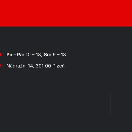
Po – Pá:
10 – 18,
So:
9 – 13
Nádražní 14, 301 00 Plzeň
Rozklá