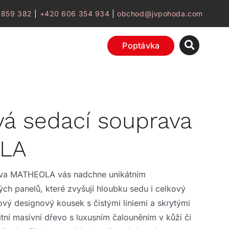
 859 382
|
+420 606 354 934
|
obchod@jvpohoda.com
Poptávka
vá sedací souprava
LA
ava MATHEOLA vás nadchne unikátním
h panelů, které zvyšují hloubku sedu i celkový
vý designový kousek s čistými liniemi a skrytými
tní masivní dřevo s luxusním čalouněním v kůži či