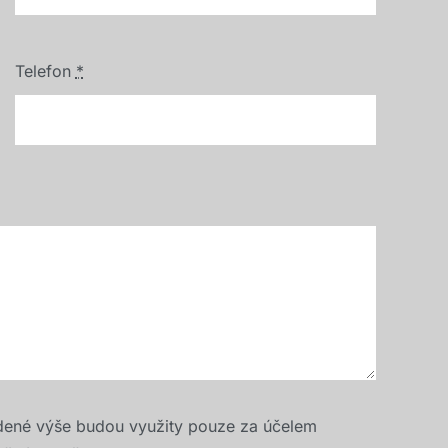
Telefon
*
dené výše budou využity pouze za účelem