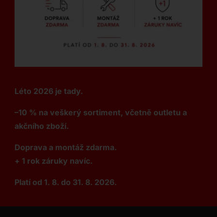
Léto 2026 je tady.
–10 % na veškerý sortiment, včetně outletu a
akčního zboží.
Doprava a montáž zdarma.
+ 1 rok záruky navíc.
Platí od 1. 8. do 31. 8. 2026.