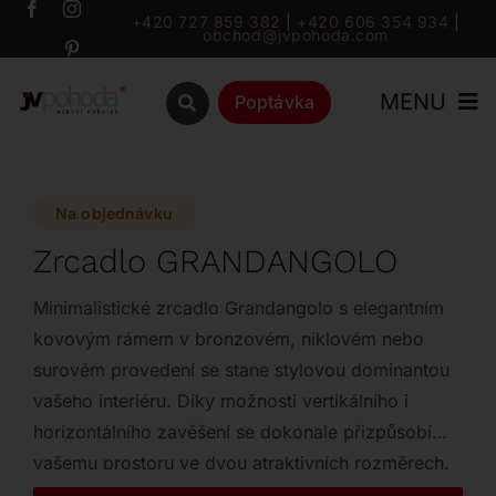
Přeskočit
+420 727 859 382
|
+420 606 354 934
|
obchod@jvpohoda.com
na
obsah
MENU
Poptávka
Úvod
Na objednávku
O nás
Zrcadlo GRANDANGOLO
Katalog
Minimalistické zrcadlo Grandangolo s elegantním
kovovým rámem v bronzovém, niklovém nebo
surovém provedení se stane stylovou dominantou
Značky
vašeho interiéru. Díky možnosti vertikálního i
horizontálního zavěšení se dokonale přizpůsobí
Outlet
vašemu prostoru ve dvou atraktivních rozměrech.