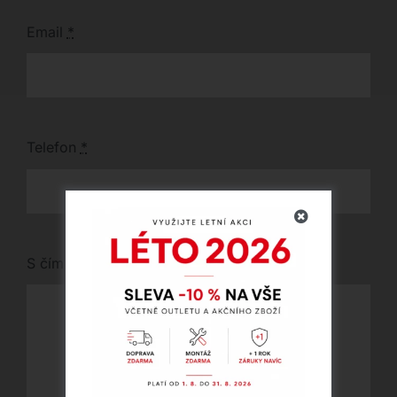
Email
*
Telefon
*
S čím vám můžeme pomoci?