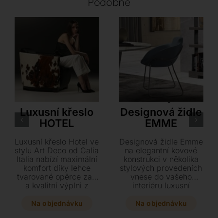
Podobné
Calia Italia
Orsenigo
Luxusní křeslo
Designová židle
HOTEL
EMME
Luxusní křeslo Hotel ve
Designová židle Emme
stylu Art Deco od Calia
na elegantní kovové
Italia nabízí maximální
konstrukci v několika
komfort díky lehce
stylových provedeních
tvarované opěrce zad
vnese do vašeho
a kvalitní výplni z
interiéru luxusní
ekologické pěny.
nádech jemné kůže či
Vyberte si z bohaté
látky. Tento precizně
Na objednávku
Na objednávku
škály barev kůží či
zpracovaný kousek o