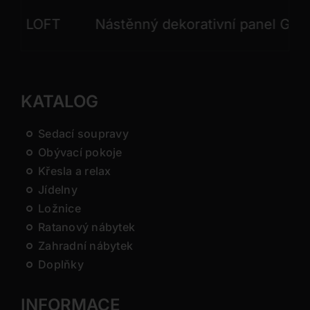
 LOFT
Nástěnný dekorativní panel GONG
KATALOG
Sedací soupravy
Obývací pokoje
Křesla a relax
Jídelny
Ložnice
Ratanový nábytek
Zahradní nábytek
Doplňky
INFORMACE