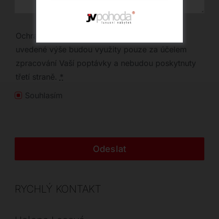
Ochrana osobních údajů | Vaše osobní údaje
uvedené výše budou využity pouze za účelem
zpracování Vaší poptávky a nebudou poskytnuty
třetí straně.
*
Souhlasím
Odeslat
RYCHLÝ KONTAKT