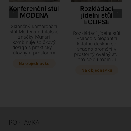
Munari
Ozzio
Konferenční stůl
Rozkládací
MODENA
jídelní stůl
ECLIPSE
Skleněný konferenční
stůl Modena od italské
Rozkládací jídelní stůl
značky Munari
Eclipse s elegantní
kombinuje špičkový
kulatou deskou se
design s praktickým
snadno promění v
úložným prostorem
prostorný oválný stůl
přístupným ze dvou
pro celou rodinu i
stran. Vyberte si z
Na objednávku
hosty. Vyberte si z
elegantního lesklého
bohaté nabídky
Na objednávku
skla v několika barvách
materiálů od skla po
nebo doplňte vzhled
keramiku v kombinaci
dřevem a keramikou
se stabilní kovovou
přesně podle vašich
podnoží a přizpůsobte
představ. Tato kolekce
si design svého
v sobě nese kvalitu a
domova.
styl inspirovaný
slavným
automobilovým
městem Modena.
POPTÁVKA