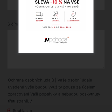
S čím vám můžeme pomoci?
Ochrana osobních údajů | Vaše osobní údaje
uvedené výše budou využity pouze za účelem
zpracování Vaší poptávky a nebudou poskytnuty
třetí straně.
*
Souhlasím