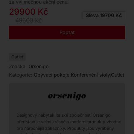
za výjimečnou akční cenu.
Kontakt
Původní
Aktuální
29900
Kč
Sleva 19700 Kč
cena
cena
49600
Kč
byla:
je:
Poptat
49600 Kč.
29900 Kč.
Outlet
Značka:
Orsenigo
Kategorie:
Obývací pokoje
,
Konferenční stoly
,
Outlet
Designový nábytek italské společnosti Orsenigo
představuje velmi krásné a moderní produkty vhodné
pro náročnější zákazníky. Produkty jsou vyráběny