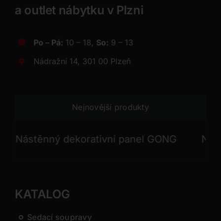
a outlet nábytku v Plzni
Po – Pá:
10 – 18,
So:
9 – 13
Nádražní 14, 301 00 Plzeň
Nejnovější produkty
ástěnný dekorativní panel GONG
Nástěnn
KATALOG
Sedací soupravy