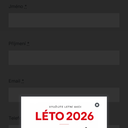
Jméno
*
Příjmení
*
Email
*
Telefon
*