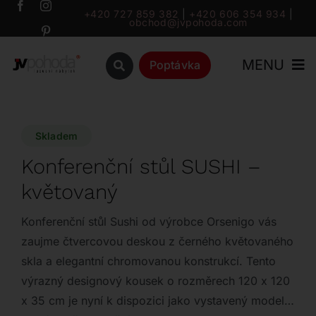
Přeskočit
+420 727 859 382
|
+420 606 354 934
|
obchod@jvpohoda.com
na
obsah
MENU
Poptávka
Úvod
Skladem
O nás
Konferenční stůl SUSHI –
květovaný
Katalog
Konferenční stůl Sushi od výrobce Orsenigo vás
Značky
zaujme čtvercovou deskou z černého květovaného
skla a elegantní chromovanou konstrukcí. Tento
výrazný designový kousek o rozměrech 120 x 120
Outlet
x 35 cm je nyní k dispozici jako vystavený model