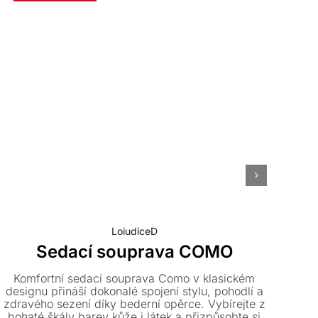
LoiudiceD
Sedací souprava COMO
Komfortní sedací souprava Como v klasickém
Ko
designu přináší dokonalé spojení stylu, pohodlí a
des
zdravého sezení díky bederní opěrce. Vybírejte z
bohaté škály barev kůže i látek a přizpůsobte si
vys