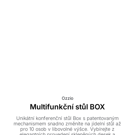
Ozzio
Multifunkční stůl BOX
Unikátní konferenční stůl Box s patentovaným
mechanismem snadno změníte na jídelní stůl až
pro 10 osob v libovolné výšce. Vybírejte z
elegantních provedení skleněných desek a