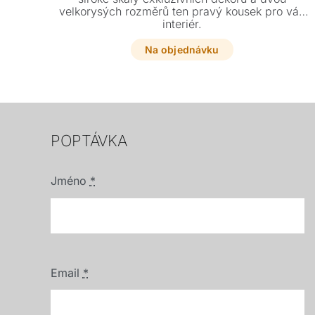
velkorysých rozměrů ten pravý kousek pro váš
interiér.
Na objednávku
POPTÁVKA
Jméno
*
Email
*