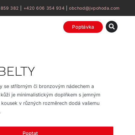
 859 382
|
+420 606 354 934
|
obchod@jvpohoda.com
Poptávka
 BELTY
ty se stříbrným či bronzovým nádechem a
kůži je minimalistickým doplňkem s jemným
vý kousek v různých rozměrech dodá vašemu
.
Poptat