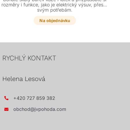
rozměry i funkce, jako je elektrický výsuv, přesně
vari
svým potřebám.
Na objednávku
RYCHLÝ KONTAKT
Helena Lesová
+420 727 859 382
obchod@jvpohoda.com