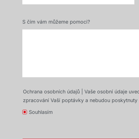
S čím vám můžeme pomoci?
Ochrana osobních údajů | Vaše osobní údaje uve
zpracování Vaší poptávky a nebudou poskytnuty t
Souhlasím