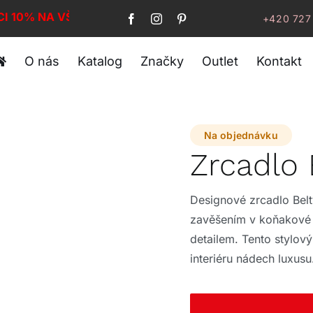
CI 10% NA VŠE!
+420 727
O nás
Katalog
Značky
Outlet
Kontakt
Na objednávku
Zrcadlo
Designové zrcadlo Bel
zavěšením v koňakové 
detailem. Tento stylo
interiéru nádech luxusu