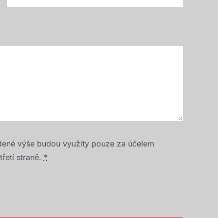
dené výše budou využity pouze za účelem
řetí straně.
*