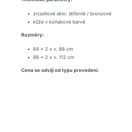
zrcadlové sklo: stříbrné / bronzové
kůže v koňakové barvě
Rozměry:
64 x 2 x v. 88 cm
88 x 2 x v. 112 cm
Cena se odvíjí od typu provedení.