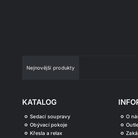
Nejnovější produkty
KATALOG
INFO
Sedací soupravy
O ná
Obývací pokoje
Outle
Křesla a relax
Zaká