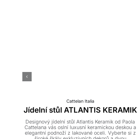
Cattelan Italia
Jídelní stůl ATLANTIS KERAMIK
Designový jídelní stůl Atlantis Keramik od Paola
Cattelana vás oslní luxusní keramickou deskou a
elegantní podnoží z lakované oceli. Vyberte si z
široké škály exkluzivních dekorů a dvou