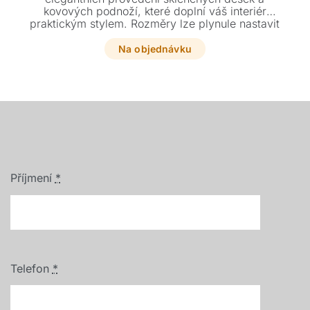
kovových podnoží, které doplní váš interiér
praktickým stylem. Rozměry lze plynule nastavit
od kompaktních 75 x 120 cm až po velkorysých
220 cm délky.
Na objednávku
Příjmení
*
Telefon
*