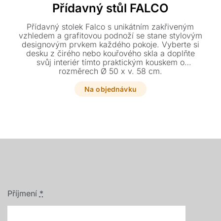
Přídavný stůl FALCO
Přídavný stolek Falco s unikátním zakřiveným
vzhledem a grafitovou podnoží se stane stylovým
designovým prvkem každého pokoje. Vyberte si
desku z čirého nebo kouřového skla a doplňte
svůj interiér tímto praktickým kouskem o
rozměrech Ø 50 x v. 58 cm.
Na objednávku
Příjmení
*