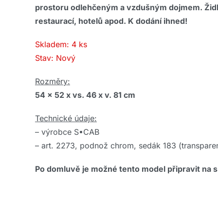
prostoru odlehčeným a vzdušným dojmem. Židle j
restaurací, hotelů apod. K dodání ihned!
Skladem: 4 ks
Stav: Nový
Rozměry:
54 x 52 x vs. 46 x v. 81 cm
Technické údaje:
– výrobce S•CAB
– art. 2273, podnož chrom, sedák 183 (transparen
Po domluvě je možné tento model připravit na 