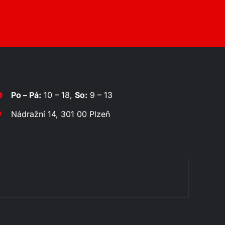
Po – Pá:
10 – 18,
So:
9 – 13
Nádražní 14, 301 00 Plzeň
Rozklá