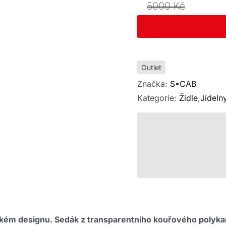
cena
cena
5000
Kč
byla:
je:
5000 Kč
4000 Kč
Outlet
Značka:
S•CAB
Kategorie:
Židle
,
Jídeln
stickém designu. Sedák z transparentního kouřového poly