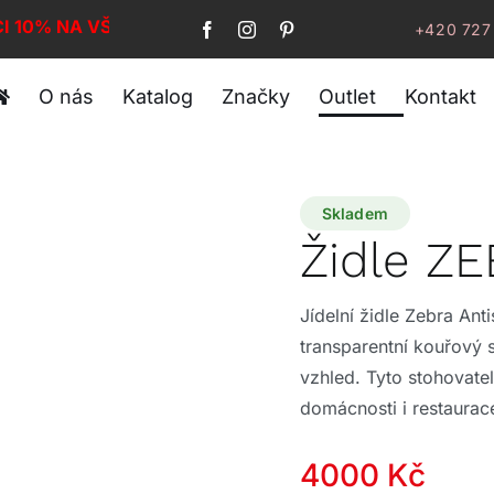
CI 10% NA VŠE!
+420 727
O nás
Katalog
Značky
Outlet
Kontakt
Skladem
Židle Z
Jídelní židle Zebra An
transparentní kouřový
vzhled. Tyto stohovate
domácnosti i restaurace
Původní
Aktuální
4000
Kč