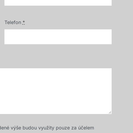
Telefon
*
dené výše budou využity pouze za účelem