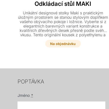
Odkládací stůl MAKI
Unikátní designové stolky Maki s praktickým
úložným prostorem se stanou stylovým doplňkem
vašeho obývacího pokoje i ložnice. Vyberte si z
elegantních barevných variant konstrukce a
kvalitních dřevěných desek přesně podle svého
vkusu. Tento originální kousek z polyethylenu a
plexiskla či dřeva dodá vašemu interiéru moderní
šmrnc.
Na objednávku
POPTÁVKA
Jméno
*