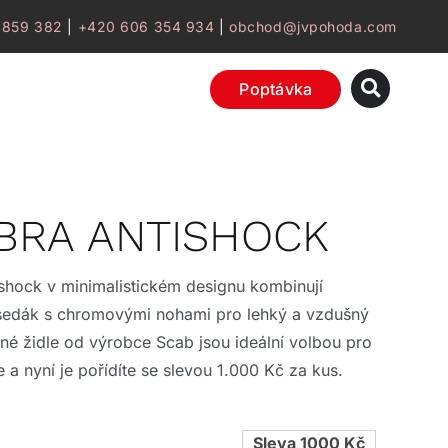
 859 382
|
+420 606 354 934
|
obchod@jvpohoda.com
Poptávka
EBRA ANTISHOCK
tishock v minimalistickém designu kombinují
 sedák s chromovými nohami pro lehký a vzdušný
lné židle od výrobce Scab jsou ideální volbou pro
 a nyní je pořídíte se slevou 1.000 Kč za kus.
Sleva 1000 Kč