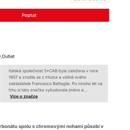
Poptat
.
.
y
,
Outlet
Italská společnost S•CAB byla založena v roce
1957 a zrodila se z intuice a vášně svého
zakladatele Francesco Battaglia. Po mnoho let na
trhu si tato značka vybudovala jméno a…
Více o značce
karbonátu spolu s chromovými nohami působí v