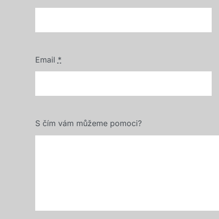
Email
*
S čím vám můžeme pomoci?