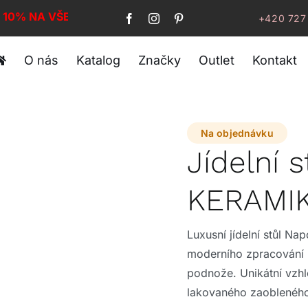
I 10% NA VŠE!
+420 727
O nás
Katalog
Značky
Outlet
Kontakt
Na objednávku
Jídelní
KERAMI
Luxusní jídelní stůl N
moderního zpracování 
podnože. Unikátní vzhl
lakovaného zaobleného 