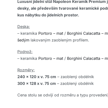
Luxusní jídelní stůl Napoleon Keramik Premium
desky, ale především tvarované keramické po
kus nábytku do jídelních prostor.
Deska:
– keramika
Portoro – mat
/
Borghini Calacatta – m
šedým
lakovaným zaobleným profilem.
Podnož:
– keramika
Portoro – mat
/
Borghini Calacatta – m
Rozměry:
240 x 120 x v. 75 cm
– zaoblený obdélník
300 x 128 x v. 75 cm
– zaoblený obdélník
Cena stolu se odvíjí od rozměru a typu provedení,