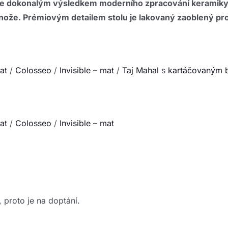
je dokonalým výsledkem moderního zpracování keramiky. 
dnože.
Prémiovým detailem stolu je lakovaný zaoblený profi
at
/
Colosseo
/
Invisible – mat
/
Taj Mahal
s
kartáčovaným 
at
/
Colosseo
/
Invisible – mat
 proto je na doptání.