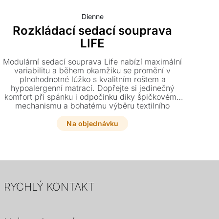
Dienne
Rozkládací sedací souprava
LIFE
Modulární sedací souprava Life nabízí maximální
Des
variabilitu a během okamžiku se promění v
ele
plnohodnotné lůžko s kvalitním roštem a
a i
hypoalergenní matrací. Dopřejte si jedinečný
var
komfort při spánku i odpočinku díky špičkovému
s
mechanismu a bohatému výběru textilního
roz
čalounění s odnímatelným potahem.
Na objednávku
RYCHLÝ KONTAKT