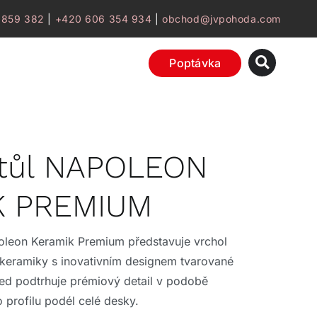
 859 382
|
+420 606 354 934
|
obchod@jvpohoda.com
Poptávka
 stůl NAPOLEON
K PREMIUM
apoleon Keramik Premium představuje vrchol
keramiky s inovativním designem tvarované
ed podtrhuje prémiový detail v podobě
profilu podél celé desky.