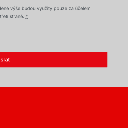
dené výše budou využity pouze za účelem
řetí straně.
*
slat