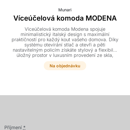
Munari
Víceúčelová komoda MODENA
Víceúčelová komoda Modena spojuje
minimalistický italský design s maximální
praktičností pro každý kout vašeho domova. Díky
systému otevírání stlač a otevři a pěti
nastavitelným policím získáte stylový a flexibilní
úložný prostor v luxusním provedení ze skla,
dřeva či keramiky.
Na objednávku
Příjmení
*