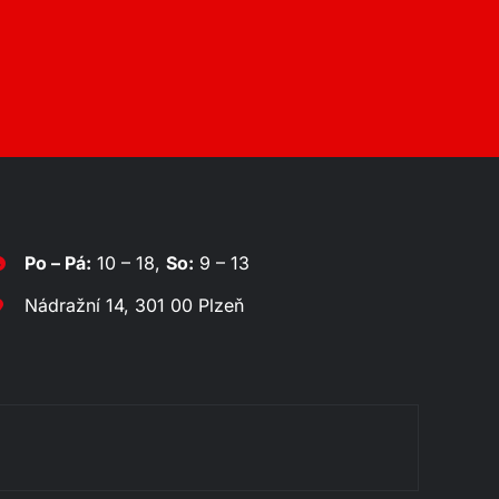
Po – Pá:
10 – 18,
So:
9 – 13
Nádražní 14, 301 00 Plzeň
Rozklá