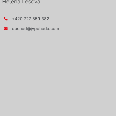
Helena Lesová
+420 727 859 382
obchod@jvpohoda.com