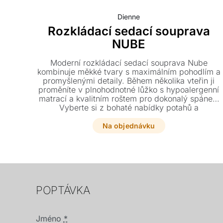
Dienne
Rozkládací sedací souprava
NUBE
Moderní rozkládací sedací souprava Nube
kombinuje měkké tvary s maximálním pohodlím a
promyšlenými detaily. Během několika vteřin ji
proměníte v plnohodnotné lůžko s hypoalergenní
matrací a kvalitním roštem pro dokonalý spánek.
Vyberte si z bohaté nabídky potahů a
přizpůsobte si tuto designovou pohovku přesně
svému stylu.
Na objednávku
POPTÁVKA
Jméno
*