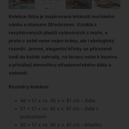
Kolekce Ibiza je inspirovaná lehkostí mořského
vánku a sluncem Středozemí. Vznikla z
recyklovaných plastů vylovených z moře, a
proto v sobě nese nejen krásu, ale i ekologický
rozměr. Jemné, elegantní křivky se přirozeně
hodí do každé zahrady, na terasu nebo k bazénu
a přinášejí atmosféru středomořského klidu a
volnosti.
Rozměry kolekce:
46 x 51 x vs. 45 x v. 81 cm – židle
57 x 51 x vs. 45 x v. 81 cm – židle s
područkami
60 x 51 x vs. 45 x v. 81 cm – křesílko