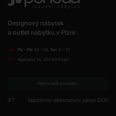
Designový nábytek
a outlet nábytku v Plzni
Po – Pá:
10 – 18,
So:
9 – 13
Nádražní 14, 301 00 Plzeň
Nejnovější produkty
FT
Nástěnný dekorativní panel GONG