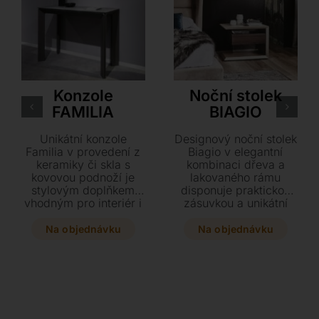
Dexo
Cattelan Italia
Konzole
Noční stolek
FAMILIA
BIAGIO
Unikátní konzole
Designový noční stolek
Familia v provedení z
Biagio v elegantní
keramiky či skla s
kombinaci dřeva a
kovovou podnoží je
lakovaného rámu
stylovým doplňkem
disponuje praktickou
vhodným pro interiér i
zásuvkou a unikátní
venkovní použití.
vložkou z
Doplňte svůj domov o
transparentního
Na objednávku
Na objednávku
tento elegantní kousek,
metakrylátu. Vyberte si
který nabízí možnost
z několika barevných
praktické zásuvky a
provedení a pravé či
výběr ze dvou
levé varianty přesně
rozměrů.
pro váš interiér.