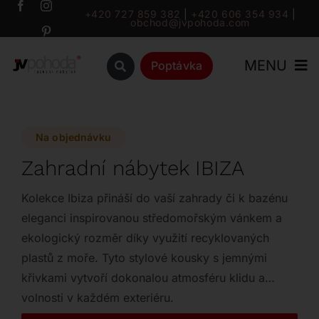
Přeskočit
+420 727 859 382
|
+420 606 354 934
|
obchod@jvpohoda.com
na
obsah
MENU
Poptávka
Úvod
Na objednávku
O nás
Zahradní nábytek IBIZA
Katalog
Kolekce Ibiza přináší do vaší zahrady či k bazénu
eleganci inspirovanou středomořským vánkem a
ekologický rozměr díky využití recyklovaných
Značky
plastů z moře. Tyto stylové kousky s jemnými
křivkami vytvoří dokonalou atmosféru klidu a
Outlet
volnosti v každém exteriéru.