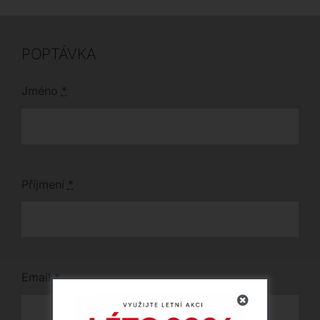
POPTÁVKA
Jméno
*
Příjmení
*
Email
*