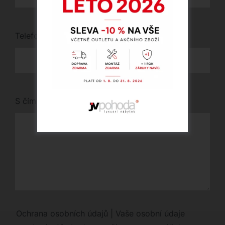
Telefon
*
S čím vám můžeme pomoci?
Ochrana osobních údajů | Vaše osobní údaje