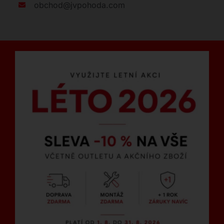
obchod@jvpohoda.com