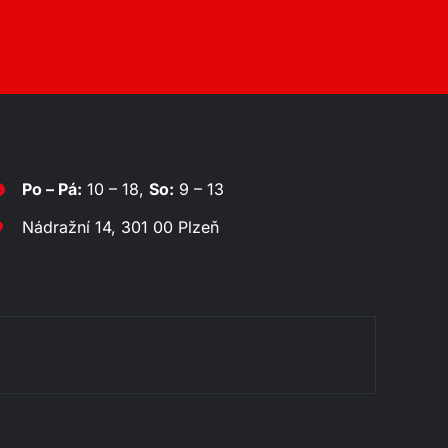
Po – Pá:
10 – 18,
So:
9 – 13
Nádražní 14, 301 00 Plzeň
Jídeln