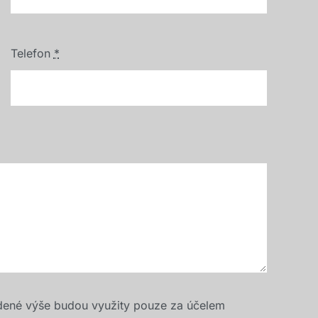
Telefon
*
dené výše budou využity pouze za účelem