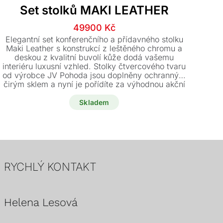
Set stolků MAKI LEATHER
Původní
Aktuální
49900
Kč
De
cena
cena
oře
Elegantní set konferenčního a přídavného stolku
i
byla:
je:
Maki Leather s konstrukcí z leštěného chromu a
mo
deskou z kvalitní buvolí kůže dodá vašemu
63980 Kč.
49900 Kč.
s
interiéru luxusní vzhled. Stolky čtvercového tvaru
p
od výrobce JV Pohoda jsou doplněny ochranným
čirým sklem a nyní je pořídíte za výhodnou akční
cenu.
Skladem
RYCHLÝ KONTAKT
Helena Lesová