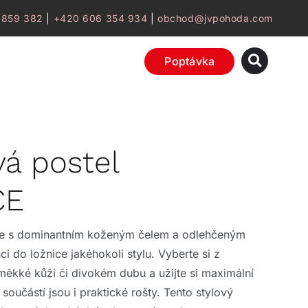
 859 382
|
+420 606 354 934
|
obchod@jvpohoda.com
Poptávka
á postel
CE
ce s dominantním koženým čelem a odlehčeným
 do ložnice jakéhokoli stylu. Vyberte si z
měkké kůži či divokém dubu a užijte si maximální
ž součástí jsou i praktické rošty. Tento stylový