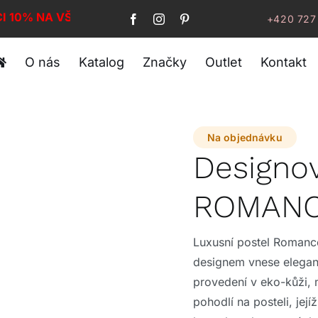
CI 10% NA VŠE!
+420 727
O nás
Katalog
Značky
Outlet
Kontakt
Na objednávku
Designov
ROMAN
Luxusní postel Roman
designem vnese eleganci
provedení v eko-kůži, 
pohodlí na posteli, její