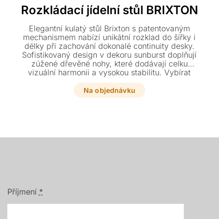
Rozkládací jídelní stůl BRIXTON
Elegantní kulatý stůl Brixton s patentovaným
mechanismem nabízí unikátní rozklad do šířky i
délky při zachování dokonalé continuity desky.
Sofistikovaný design v dekoru sunburst doplňují
zúžené dřevěné nohy, které dodávají celku
vizuální harmonii a vysokou stabilitu. Vybírat
můžete z provedení v divokém nebo starobylém
dubu o základním průměru 130 cm.
Na objednávku
Příjmení
*