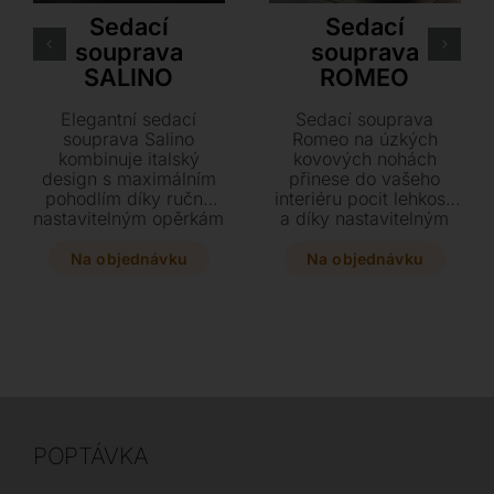
Sedací
Sedací
souprava
souprava
SALINO
ROMEO
Elegantní sedací
Sedací souprava
souprava Salino
Romeo na úzkých
kombinuje italský
kovových nohách
design s maximálním
přinese do vašeho
pohodlím díky ručně
interiéru pocit lehkosti
nastavitelným opěrkám
a díky nastavitelným
a nohám z černé
opěrkám zajistí
lakované oceli.
maximálně komfortní
Na objednávku
Na objednávku
Vyberte si z široké
sezení. Vybírejte z
škály kvalitních textilií i
bohaté škály kvalitních
kůží a přizpůsobte si
kůží i textilií a
rozměry přesně podle
přizpůsobte si
svých potřeb.
provedení i rozměry
přesně svým
potřebám. Tato
souprava z dřevěné
konstrukce a
POPTÁVKA
polyuretanové pěny je
dostupná také jako