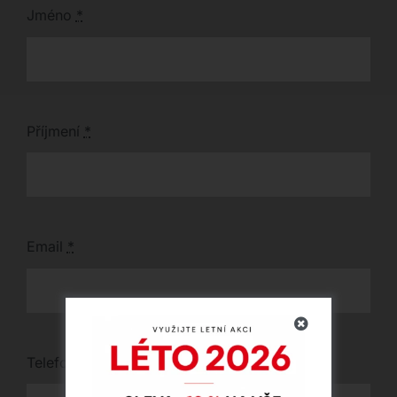
křeslo či taburet.
Jméno
*
Příjmení
*
Email
*
Telefon
*