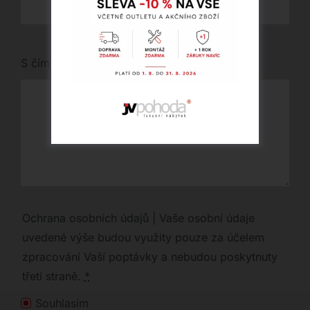
S čím vám můžeme pomoci?
Ochrana osobních údajů | Vaše osobní údaje
uvedené výše budou využity pouze za účelem
zpracování Vaší poptávky a nebudou poskytnuty
třetí straně.
*
Souhlasím