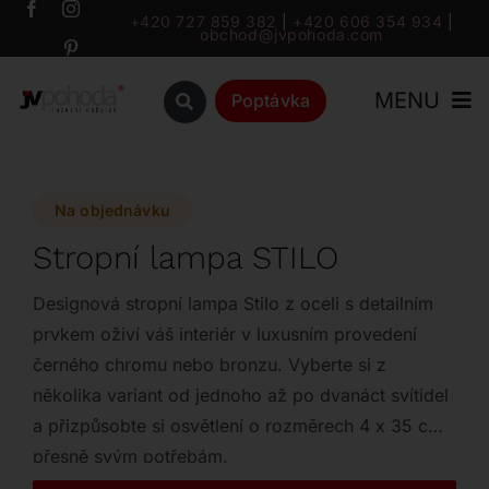
Přeskočit
+420 727 859 382
|
+420 606 354 934
|
obchod@jvpohoda.com
na
obsah
MENU
Poptávka
Úvod
Na objednávku
O nás
Stropní lampa STILO
Katalog
Designová stropní lampa Stilo z oceli s detailním
prvkem oživí váš interiér v luxusním provedení
černého chromu nebo bronzu. Vyberte si z
Značky
několika variant od jednoho až po dvanáct svítidel
a přizpůsobte si osvětlení o rozměrech 4 x 35 cm
Outlet
přesně svým potřebám.