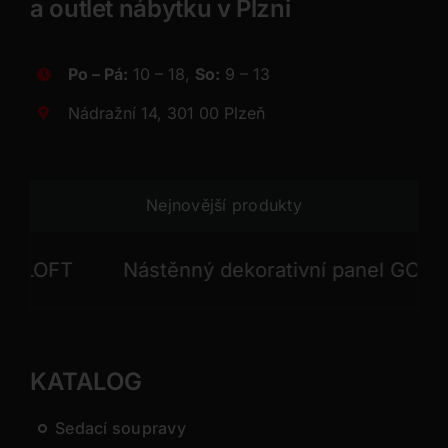
a outlet nábytku v Plzni
Po – Pá:
10 – 18,
So:
9 – 13
Nádražní 14, 301 00 Plzeň
Nejnovější produkty
OFT
Nástěnný dekorativní panel GONG
KATALOG
Sedací soupravy