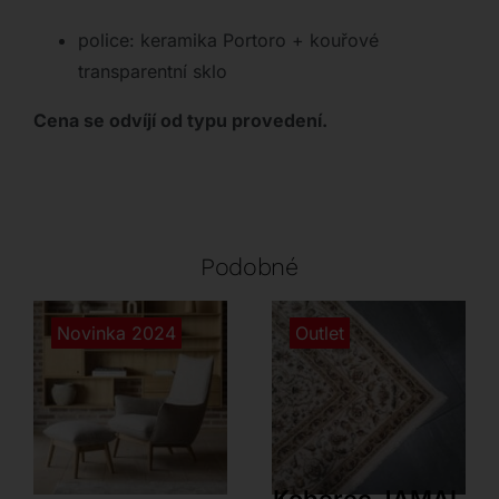
police: keramika Portoro + kouřové
transparentní sklo
Cena se odvíjí od typu provedení.
Podobné
Novinka 2024
Outlet
Flexlux