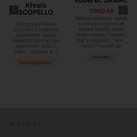
Koberec JAMAL
Křeslo
Původní
Aktuální
13900
Kč
SCOPELLO
cena
cena
Béžový koberec Jamal
byla:
je:
s vintage vzorem od
Designové křeslo
italské značky Sitap
Scopello s vysokým
23150 Kč.
13900 Kč.
dodá vašemu interiéru
opěradlem nabízí
styl a eleganci. Tento
dokonalý komfort pro
luxusní kousek ze
odpočinek, práci i
100% novozélandské
četbu. Vyberte si z
vlny o rozměrech 160
pestré škály kvalitních
Skladem
x 235 cm je nyní k
textilů a kůží i dvou
Na objednávku
dispozici za akční
typů podnoží a doplňte
cenu 13.900 Kč. Máte
svůj interiér o tento
jedinečnou možnost
stylový kousek o
získat nový, vystavený
rozměrech 86 x 91 x
kus s výraznou slevou.
102 cm.
POPTÁVKA