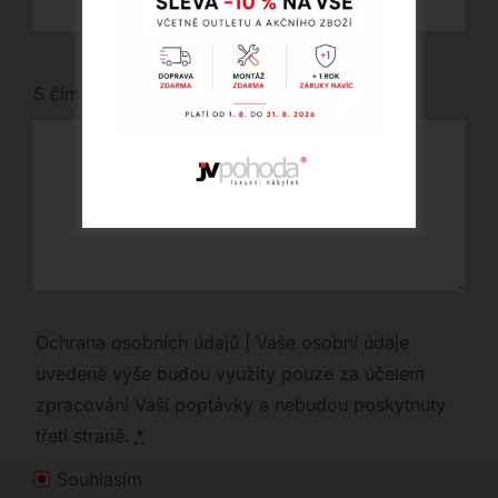
S čím vám můžeme pomoci?
Ochrana osobních údajů | Vaše osobní údaje
uvedené výše budou využity pouze za účelem
zpracování Vaší poptávky a nebudou poskytnuty
třetí straně.
*
Souhlasím