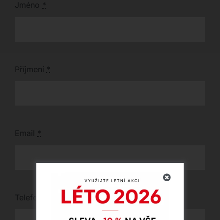
Jméno
*
Příjmení
*
Email
*
Telefon
*