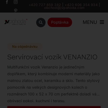
Přeskočit
+420 727 859 382
|
+420 606 354 934
|
obchod@jvpohoda.com
na
obsah
MENU
Poptávka
Úvod
Na objednávku
O nás
Servírovací vozík VENANZIO
Katalog
Multifunkční vozík Venanzio je jedinečným
doplňkem, který kombinuje moderní materiály jako
matnou zlatou ocel, keramiku a sklo. Tento stylový
Značky
pomocník na velkých designových kolech o
rozměrech 100 x 52 x 70 cm perfektně doladí váš
Outlet
obývací pokoj, kuchyni i terasu.