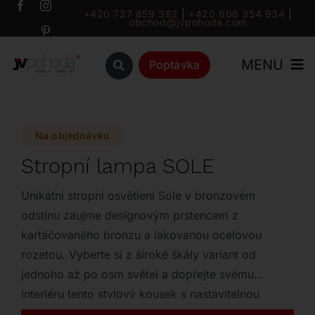
Přeskočit
+420 727 859 382
|
+420 606 354 934
|
obchod@jvpohoda.com
na
obsah
MENU
Poptávka
Úvod
Na objednávku
O nás
Stropní lampa SOLE
Katalog
Unikátní stropní osvětlení Sole v bronzovém
odstínu zaujme designovým prstencem z
kartáčovaného bronzu a lakovanou ocelovou
Značky
rozetou. Vyberte si z široké škály variant od
jednoho až po osm světel a dopřejte svému
Outlet
interiéru tento stylový kousek s nastavitelnou
výškou až 250 cm.