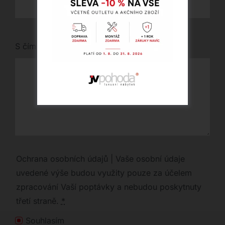
S čím vám můžeme pomoci?
Ochrana osobních údajů | Vaše osobní údaje
uvedené výše budou využity pouze za účelem
zpracování Vaší poptávky a nebudou poskytnuty
třetí straně.
*
Souhlasím