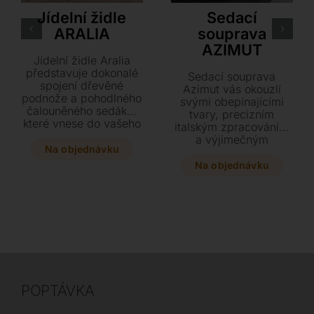
Jídelní židle
Sedací
ARALIA
souprava
AZIMUT
Jídelní židle Aralia
představuje dokonalé
Sedací souprava
spojení dřevěné
Azimut vás okouzlí
podnože a pohodlného
svými obepínajícími
čalouněného sedáku,
tvary, precizním
které vnese do vašeho
italským zpracováním
interiéru luxusní
a výjimečným
designový prvek.
Na objednávku
komfortem.
Vybírat můžete z
Individuálně
Na objednávku
mnoha variant podnoží
polohovatelné opěrky
a široké škály potahů
hlavy i nohou vám
od textilu až po
umožní najít ideální
jemnou hovězí kůži.
pozici pro dokonalou
Tento stylový kousek o
relaxaci v moderním
rozměrech 45 x 55 x
interiéru. Vyberte si z
85 cm se plně
bohaté škály kvalitního
přizpůsobí vašemu
koženého či textilního
vkusu.
čalounění a dopřejte si
POPTÁVKA
nadčasový design
přesně podle vašich