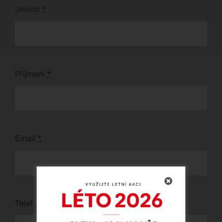
představ.
Jméno
*
Příjmení
*
Email
*
Telefon
*