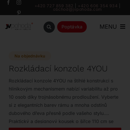
Přeskočit
+420 727 859 382
|
+420 606 354 934
|
obchod@jvpohoda.com
na
obsah
MENU
Poptávka
Úvod
Na objednávku
O nás
Rozkládací konzole 4YOU
Katalog
Rozkládací konzole 4YOU na štíhlé konstrukci s
hliníkovým mechanismem nabízí variabilitu až pro
10 osob díky trojnásobnému prodloužení. Vyberte
Značky
si z elegantních barev rámu a mnoha odstínů
dubového dřeva přesně podle vašeho stylu.
Outlet
Praktický a designový kousek o šířce 110 cm se
snadno přizpůsobí každé příležitosti.