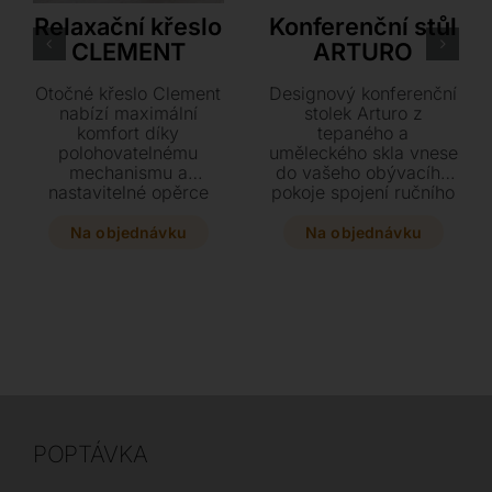
Relaxační křeslo
Konferenční stůl
CLEMENT
ARTURO
Otočné křeslo Clement
Designový konferenční
nabízí maximální
stolek Arturo z
komfort díky
tepaného a
polohovatelnému
uměleckého skla vnese
mechanismu a
do vašeho obývacího
nastavitelné opěrce
pokoje spojení ručního
hlavy. Vyberte si ze tří
řemesla a elegantních
velikostí a široké škály
geometrických linií.
Na objednávku
Na objednávku
luxusních čalounění či
Vyberte si ze dvou
dřevěných skořepin
velikostí a stylových
přesně podle vašeho
provedení v černé,
vkusu. Dopřejte si
modré nebo
dokonalý odpočinek v
mramorovém efektu
designovém kousku,
Calacatta. Tento
který se vám plně
unikátní kousek se
přizpůsobí.
stane luxusní
dominantou každého
moderního interiéru.
POPTÁVKA