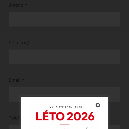
Jméno
*
Příjmení
*
Email
*
Telefon
*