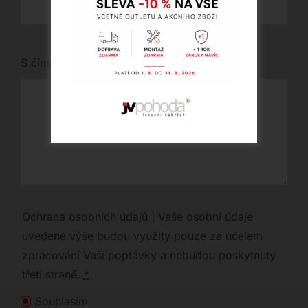
S čím vám můžeme pomoci?
Ochrana osobních údajů | Vaše osobní údaje
uvedené výše budou využity pouze za účelem
zpracování Vaší poptávky a nebudou poskytnuty
třetí straně.
*
Souhlasím