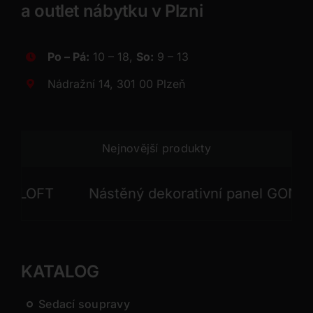
a outlet nábytku v Plzni
Po – Pá:
10 – 18,
So:
9 – 13
Nádražní 14, 301 00 Plzeň
Nejnovější produkty
LOFT
Nástěný dekorativní panel GONG
KATALOG
Sedací soupravy