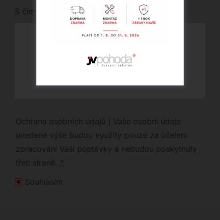
S čím vám můžeme pomoci?
Ochrana osobních údajů | Vaše osobní údaje
uvedené výše budou využity pouze za účelem
zpracování Vaší poptávky a nebudou poskytnuty
třetí straně.
*
Souhlasím