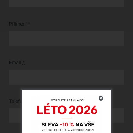
Příjmení
*
Email
*
Telefon
*