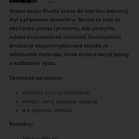
Stojací lampa Rivalto vnese do interiéru jednotný
styl a příjemnou atmosféru. Skvěle se hodí do
obývacího pokoje i pracovny, kde poskytne
měkké a rovnoměrné osvětlení. Dominantním
prvkem je elegantní plisované stínidlo ze
skládaného materiálu, které dodává lampě jemný
a nadčasový výraz.
Technické parametry:
zaoblená kovová konstrukce
stínidlo: černý skládaný materiál
je k dispozici stmívač
Rozměry:
210 x v. 190 cm