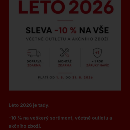
Léto 2026 je tady.
–10 % na veškerý sortiment, včetně outletu a
akčního zboží.