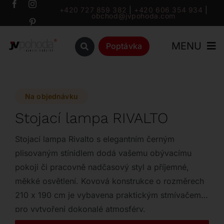
Přeskočit
+420 727 859 382
|
+420 606 354 934
|
obchod@jvpohoda.com
na
obsah
MENU
Poptávka
Úvod
Na objednávku
O nás
Stojací lampa RIVALTO
Katalog
Stojací lampa Rivalto s elegantním černým
plisovaným stínidlem dodá vašemu obývacímu
pokoji či pracovně nadčasový styl a příjemné,
Značky
měkké osvětlení. Kovová konstrukce o rozměrech
210 x 190 cm je vybavena praktickým stmívačem
Outlet
pro vytvoření dokonalé atmosféry.