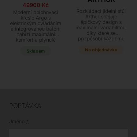
Původní
Aktuální
49900
Kč
cena
cena
Rozkládací jídelní stůl
Moderní polohovací
Arthur spojuje
byla:
je:
křeslo Argo s
špičkový design s
elektrickým ovládáním
59900 Kč.
49900 Kč.
maximální variabilitou,
a integrovanou baterií
díky které se
nabízí maximální
přizpůsobí každému
komfort a plynulé
interiéru. Vyberte si z
nastavení pro vaši
elegantních kombinací
Na objednávku
dokonalou relaxaci.
Skladem
lakovaného skla či
Elegantní vzhled
keramiky a hliníkových
podtrhuje prémiová
nebo dřevěných nohou
kůže v tmavě šedém
v mnoha stylových
odstínu a stabilní
odstínech. Praktický
otočná kovová podnož.
rozkládací
Tento luxusní kousek s
mechanismus umožní
polohovatelnou
snadné prodloužení
opěrkou hlavy je k
plochy až na 263 cm.
dispozici ihned za
POPTÁVKA
akční cenu.
Jméno
*