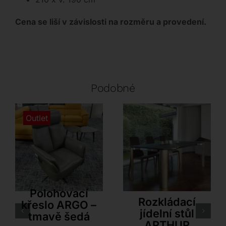
Cena se liší v závislosti na rozměru a provedení.
Podobné
Outlet
Antonello Italia
Polohovací
Rozkládací
křeslo ARGO –
jídelní stůl
tmavě šedá
ARTHUR