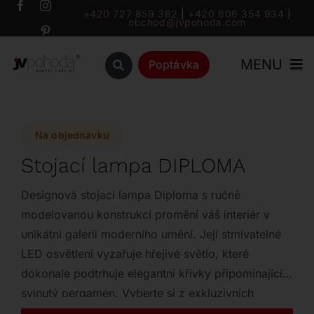
Přeskočit
+420 727 859 382
|
+420 606 354 934
|
obchod@jvpohoda.com
na
obsah
MENU
Poptávka
Úvod
Na objednávku
O nás
Stojací lampa DIPLOMA
Katalog
Designová stojací lampa Diploma s ručně
modelovanou konstrukcí promění váš interiér v
unikátní galerii moderního umění. Její stmívatelné
Značky
LED osvětlení vyzařuje hřejivé světlo, které
dokonale podtrhuje elegantní křivky připomínající
Outlet
svinutý pergamen. Vyberte si z exkluzivních
povrchových úprav Cairo, Oslo nebo Marrakech a