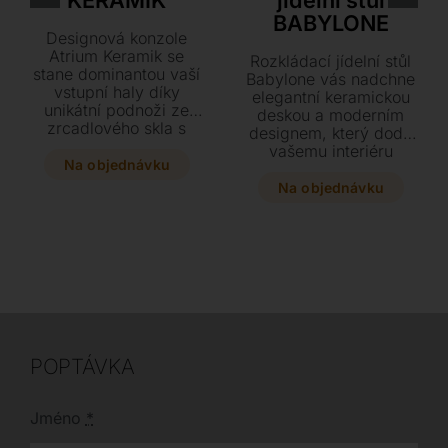
KERAMIK
jídelní stůl
BABYLONE
Designová konzole
Atrium Keramik se
Rozkládací jídelní stůl
stane dominantou vaší
Babylone vás nadchne
vstupní haly díky
elegantní keramickou
unikátní podnoži ze
deskou a moderním
zrcadlového skla s
designem, který dodá
trojrozměrným
vašemu interiéru
efektem. Vyberte si z
Na objednávku
nádech nadčasového
široké škály luxusních
luxusu. Díky
Na objednávku
keramických desek a
praktickému
dvou elegantních
mechanismu rozkladu
provedení skla pro
a černé lakované
dokonalé sladění s
podnoži získáte
vaším interiérem. Tato
stylové a flexibilní
stylová konzole,
řešení pro každou
dostupná ve dvou
příležitost. Vyberte si z
rozměrech, vyžaduje
mnoha odstínů
pro svou stabilitu
keramiky a několika
kotvení na zeď.
POPTÁVKA
dostupných rozměrů
ten pravý kousek pro
váš domov.
Jméno
*