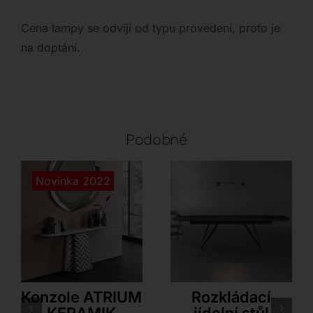
Cena lampy se odvíjí od typu provedení, proto je
na doptání.
Podobné
Novinka 2022
Cattelan Italia
Akante
Konzole ATRIUM
Rozkládací