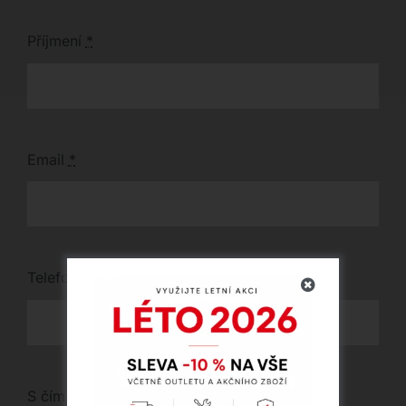
Příjmení
*
Email
*
Telefon
*
S čím vám můžeme pomoci?