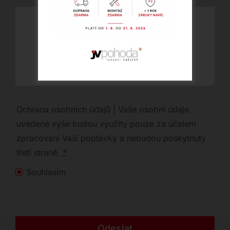
Ochrana osobních údajů | Vaše osobní údaje
uvedené výše budou využity pouze za účelem
zpracování Vaší poptávky a nebudou poskytnuty
třetí straně.
*
Souhlasím
Odeslat