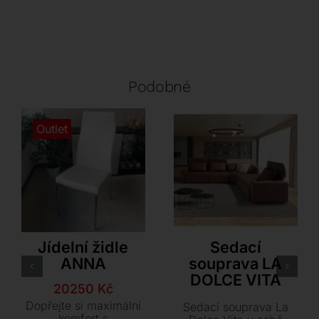
Podobné
Outlet
Cattelan Italia
Marinelli Home
Jídelní židle
Sedací
ANNA
souprava LA
DOLCE VITA
Původní
Aktuální
20250
Kč
cena
cena
Dopřejte si maximální
Sedací souprava La
byla:
je:
komfort s