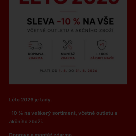
Léto 2026 je tady.
–10 % na veškerý sortiment, včetně outletu a
akčního zboží.
Doprava a montáž zdarma.