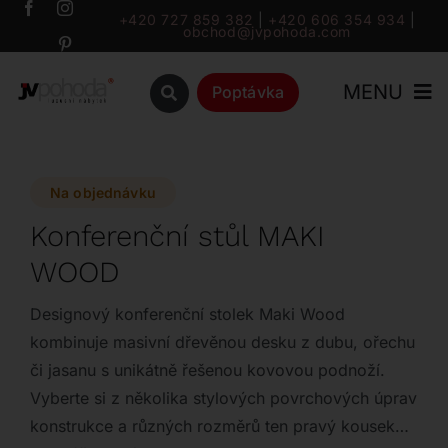
Přeskočit
+420 727 859 382
|
+420 606 354 934
|
obchod@jvpohoda.com
na
obsah
MENU
Poptávka
Úvod
Na objednávku
O nás
Konferenční stůl MAKI
WOOD
Katalog
Designový konferenční stolek Maki Wood
Značky
kombinuje masivní dřevěnou desku z dubu, ořechu
či jasanu s unikátně řešenou kovovou podnoží.
Vyberte si z několika stylových povrchových úprav
Outlet
konstrukce a různých rozměrů ten pravý kousek