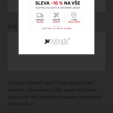
S čím vám můžeme pomoci?
Ochrana osobních údajů | Vaše osobní údaje
uvedené výše budou využity pouze za účelem
zpracování Vaší poptávky a nebudou poskytnuty
třetí straně.
*