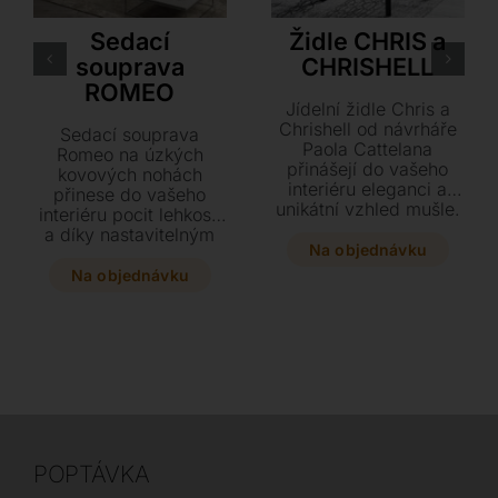
LoiudiceD
Cattelan Italia
Sedací
Židle CHRIS a
souprava
CHRISHELL
ROMEO
Jídelní židle Chris a
Chrishell od návrháře
Sedací souprava
Paola Cattelana
Romeo na úzkých
přinášejí do vašeho
kovových nohách
interiéru eleganci a
přinese do vašeho
unikátní vzhled mušle.
interiéru pocit lehkosti
Vyberte si z bohaté
a díky nastavitelným
nabídky podnoží z
Na objednávku
opěrkám zajistí
masivního dřeva či
maximálně komfortní
Na objednávku
oceli a doplňte je
sezení. Vybírejte z
luxusním potahem z
bohaté škály kvalitních
kůže nebo textilu
kůží i textilií a
přesně podle svého
přizpůsobte si
stylu.
provedení i rozměry
přesně svým
potřebám. Tato
souprava z dřevěné
konstrukce a
POPTÁVKA
polyuretanové pěny je
dostupná také jako