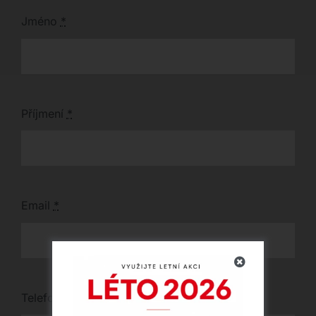
křeslo či taburet.
Jméno
*
Příjmení
*
Email
*
Telefon
*