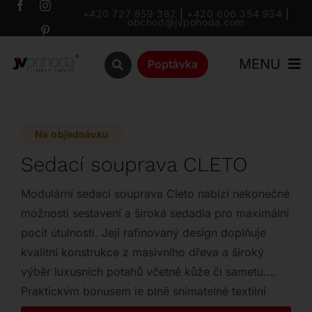
Přeskočit
+420 727 859 382
|
+420 606 354 934
|
obchod@jvpohoda.com
na
obsah
MENU
Poptávka
Úvod
Na objednávku
O nás
Sedací souprava CLETO
Katalog
Modulární sedací souprava Cleto nabízí nekonečné
možnosti sestavení a široká sedadla pro maximální
pocit útulnosti. Její rafinovaný design doplňuje
Značky
kvalitní konstrukce z masivního dřeva a široký
výběr luxusních potahů včetně kůže či sametu.
Outlet
Praktickým bonusem je plně snímatelné textilní
čalounění, které se přizpůsobí všem vašim