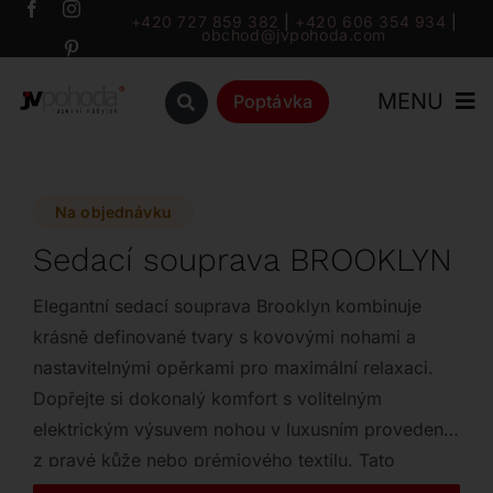
Přeskočit
+420 727 859 382
|
+420 606 354 934
|
obchod@jvpohoda.com
na
obsah
MENU
Poptávka
Úvod
Na objednávku
O nás
Sedací souprava BROOKLYN
Katalog
Elegantní sedací souprava Brooklyn kombinuje
krásně definované tvary s kovovými nohami a
nastavitelnými opěrkami pro maximální relaxaci.
Značky
Dopřejte si dokonalý komfort s volitelným
elektrickým výsuvem nohou v luxusním provedení
Outlet
z pravé kůže nebo prémiového textilu. Tato
variabilní souprava se plně přizpůsobí vašemu