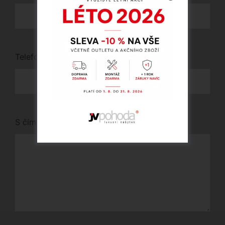
Telefon
*
S čím vám můžeme pomoci?