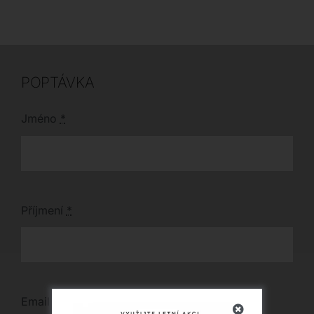
pohostíte až 10 osob.
design s kovovými
Navštivte náš
nožkami vnesou do
showroom v Plzni a
vašeho interiéru italský
vyberte si z mnoha
luxus. Tento exkluzivní
barevných odstínů
kus je nyní k dispozici
přesně podle vašeho
s výraznou slevou a k
POPTÁVKA
vkusu.
dodání ihned.
Jméno
*
Příjmení
*
Email
*