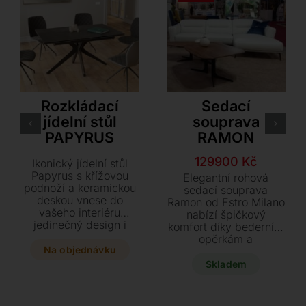
Akante
Innova – Estro Milano
Rozkládací
Sedací
jídelní stůl
souprava
PAPYRUS
RAMON
Původní
Aktuální
129900
Kč
Ikonický jídelní stůl
cena
cena
Papyrus s křížovou
Elegantní rohová
podnoží a keramickou
byla:
je:
sedací souprava
deskou vnese do
Ramon od Estro Milano
260000 Kč.
129900 Kč.
vašeho interiéru
nabízí špičkový
jedinečný design i
komfort díky bederním
maximální stabilitu.
opěrkám a
Díky unikátnímu
Na objednávku
polohovatelným
systému rozkladu do
opěrkám hlavy.
Skladem
délky vytvoříte
Prémiová italská
velkorysý čtverec, u
hovězí kůže ve světlé
kterého pohodlně
barvě a vzdušný