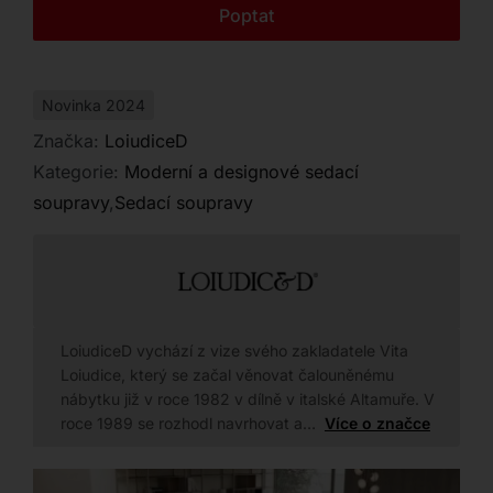
Kontakt
Poptat
interiéru díky široké škále rozměrů a typů
provedení.
Novinka 2024
Značka:
LoiudiceD
Kategorie:
Moderní a designové sedací
soupravy
,
Sedací soupravy
LoiudiceD vychází z vize svého zakladatele Vita
Loiudice, který se začal věnovat čalouněnému
nábytku již v roce 1982 v dílně v italské Altamuře. V
roce 1989 se rozhodl navrhovat a…
Více o značce