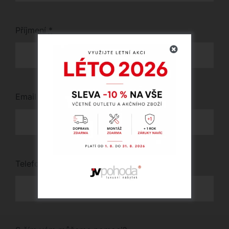
Příjmení
*
Email
*
Telefon
*