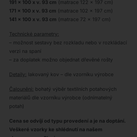
191 x 100 x v. 93 cm
(matrace 122 x 197 cm)
171 x 100
x v. 93 cm
(matrace 102 x 197 cm)
141 x 100 x v. 93 cm
(matrace 72 x 197 cm)
Technické parametry:
– možnost sestavy bez rozkladu nebo v rozkládací
verzi na spaní
– za doplatek možno objednat dřevěné rošty
Detaily:
lakovaný kov – dle vzorníku výrobce
Čalounění:
bohatý výběr textilních potahových
materiálů dle vzorníku výrobce (odnímatelný
potah)
Cena se odvíjí od typu provedení a je na doptání.
Veškeré vzorky ke shlédnutí na našem