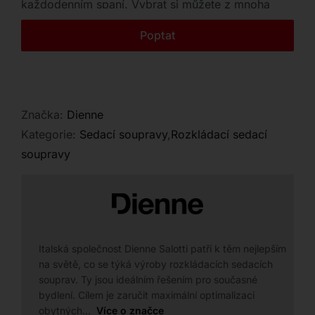
každodenním spaní. Vybrat si můžete z mnoha
Kontakt
rozměrů a široké škály textilních materiálů s
Poptat
odnímatelným potahem.
Značka:
Dienne
Kategorie:
Sedací soupravy
,
Rozkládací sedací
soupravy
Italská společnost Dienne Salotti patří k těm nejlepším
na světě, co se týká výroby rozkládacích sedacích
souprav. Ty jsou ideálním řešením pro současné
bydlení. Cílem je zaručit maximální optimalizaci
obytných…
Více o značce