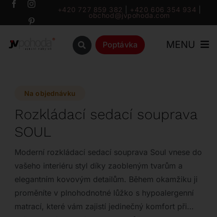
Přeskočit
+420 727 859 382
|
+420 606 354 934
|
obchod@jvpohoda.com
na
obsah
MENU
Poptávka
Úvod
Na objednávku
O nás
Rozkládací sedací souprava
SOUL
Katalog
Moderní rozkládací sedací souprava Soul vnese do
Značky
vašeho interiéru styl díky zaobleným tvarům a
elegantním kovovým detailům. Během okamžiku ji
proměníte v plnohodnotné lůžko s hypoalergenní
Outlet
matrací, které vám zajistí jedinečný komfort při