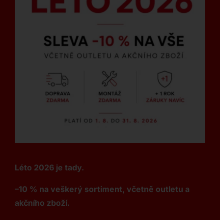
Léto 2026 je tady.
–10 % na veškerý sortiment, včetně outletu a
akčního zboží.