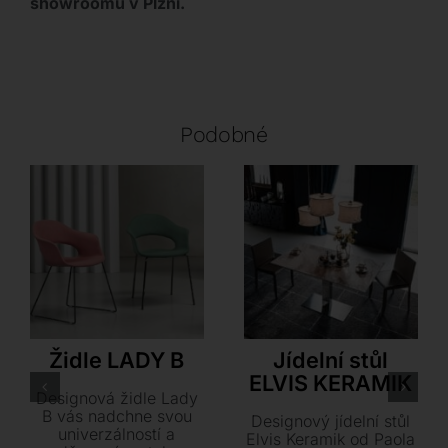
showroomu v Plzni.
Podobné
S•CAB
Cattelan Italia
Židle LADY B
Jídelní stůl
ELVIS KERAMIK
Designová židle Lady
B vás nadchne svou
Designový jídelní stůl
univerzálností a
Elvis Keramik od Paola