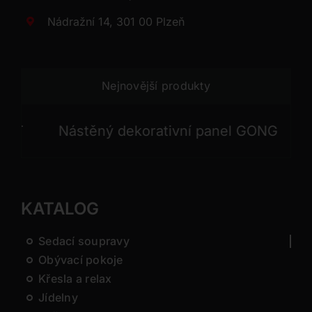
Nádražní 14, 301 00 Plzeň
Nejnovější produkty
Nástěný dekorativní panel GONG
Nást
KATALOG
Sedací soupravy
Obývací pokoje
Křesla a relax
Jídelny