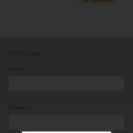
možnosti rozkladu na
Na objednávku
tomto designovém
plnohodnotné lůžko.
kousku, který lze
Praktický úložný box v
doplnit i ladícím
lehátku šetří místo,
taburetem pro
zatímco široký výběr
dokonalou relaxaci.
kůží a látek zaručuje
vzhled přesně podle
vašich představ. Tato
variabilní souprava je
dostupná v mnoha
POPTÁVKA
rozměrech i jako
stylové křeslo či
taburet.
Jméno
*
Příjmení
*