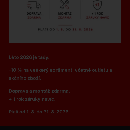
Léto 2026 je tady.
–10 % na veškerý sortiment, včetně outletu a
akčního zboží.
Doprava a montáž zdarma.
+ 1 rok záruky navíc.
Platí od 1. 8. do 31. 8. 2026.