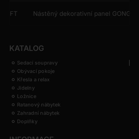
Nástěný dekorativní panel GONG
Nást
KATALOG
Sedací soupravy
Obývací pokoje
Křesla a relax
Jídelny
Ložnice
Ratanový nábytek
Zahradní nábytek
Doplňky