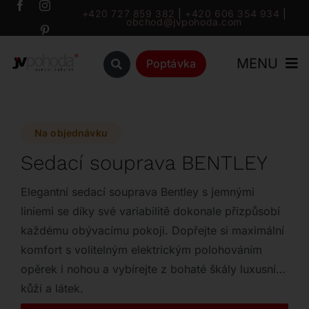
Přeskočit
+420 727 859 382
|
+420 606 354 934
|
obchod@jvpohoda.com
na
obsah
MENU
Poptávka
Úvod
Na objednávku
O nás
Sedací souprava BENTLEY
Katalog
Elegantní sedací souprava Bentley s jemnými
liniemi se díky své variabilitě dokonale přizpůsobí
každému obývacímu pokoji. Dopřejte si maximální
Značky
komfort s volitelným elektrickým polohováním
opěrek i nohou a vybírejte z bohaté škály luxusních
Outlet
kůží a látek.