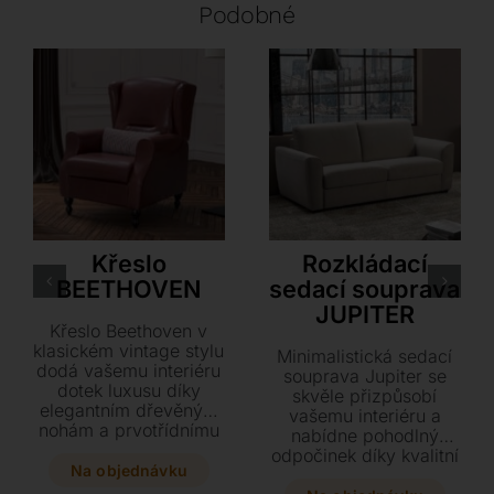
Podobné
LoiudiceD
LoiudiceD
Křeslo
Rozkládací
BEETHOVEN
sedací souprava
JUPITER
Křeslo Beethoven v
klasickém vintage stylu
Minimalistická sedací
dodá vašemu interiéru
souprava Jupiter se
dotek luxusu díky
skvěle přizpůsobí
elegantním dřevěným
vašemu interiéru a
nohám a prvotřídnímu
nabídne pohodlný
čalounění z kůže či
odpočinek díky kvalitní
textilu. Dopřejte si
Na objednávku
pěnové výplni i
maximální pohodlí v