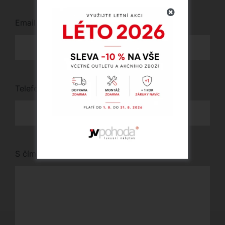
Email
*
Telefon
*
S čím vám můžeme pomoci?