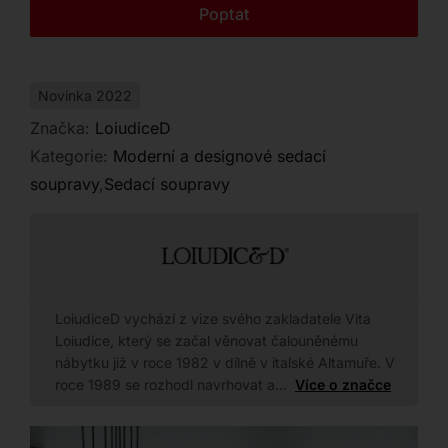
Kontakt
Poptat
Novinka 2022
Značka:
LoiudiceD
Kategorie:
Moderní a designové sedací
soupravy
,
Sedací soupravy
LoiudiceD vychází z vize svého zakladatele Vita
Loiudice, který se začal věnovat čalouněnému
nábytku již v roce 1982 v dílně v italské Altamuře. V
roce 1989 se rozhodl navrhovat a…
Více o značce