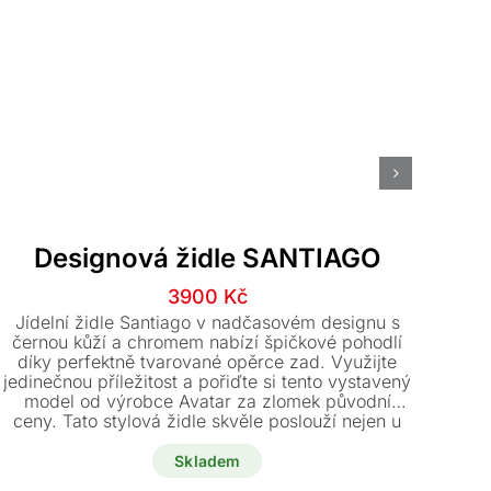
Designová židle SANTIAGO
Původní
Aktuální
3900
Kč
cena
cena
Po
Jídelní židle Santiago v nadčasovém designu s
nab
byla:
je:
černou kůží a chromem nabízí špičkové pohodlí
díky perfektně tvarované opěrce zad. Využijte
12000 Kč.
3900 Kč.
k
jedinečnou příležitost a pořiďte si tento vystavený
ba
model od výrobce Avatar za zlomek původní
ceny. Tato stylová židle skvěle poslouží nejen u
jídelního stolu, ale také jako elegantní pracovní
židle.
Skladem