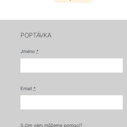
potřebám.
POPTÁVKA
Jméno
*
Email
*
S čím vám můžeme pomoci?