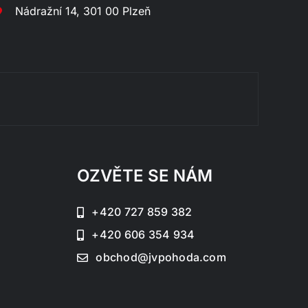
Nádražní 14, 301 00 Plzeň
Rozklá
OZVĚTE SE NÁM
+420 727 859 382
+420 606 354 934
obchod@jvpohoda.com