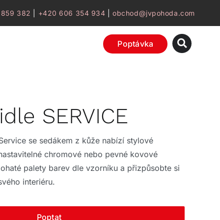
 859 382
|
+420 606 354 934
|
obchod@jvpohoda.com
Poptávka
idle SERVICE
 Service se sedákem z kůže nabízí stylové
nastavitelné chromové nebo pevné kovové
ohaté palety barev dle vzorníku a přizpůsobte si
vého interiéru.
Poptat