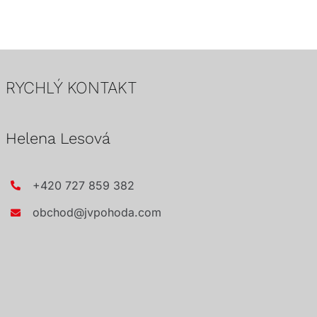
RYCHLÝ KONTAKT
Helena Lesová
+420 727 859 382
obchod@jvpohoda.com