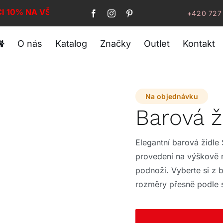
CI 10% NA VŠE!
+420 727
O nás
Katalog
Značky
Outlet
Kontakt
Na objednávku
Barová ž
Elegantní barová židle
provedení na výškově 
podnoži. Vyberte si z b
rozměry přesně podle s