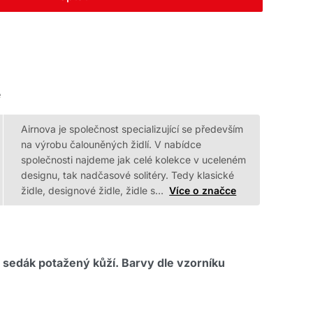
e
Airnova je společnost specializující se především
na výrobu čalouněných židlí. V nabídce
společnosti najdeme jak celé kolekce v uceleném
designu, tak nadčasové solitéry. Tedy klasické
židle, designové židle, židle s…
Více o značce
sedák potažený kůží. Barvy dle vzorníku