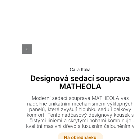
Calia Italia
Designová sedací souprava
MATHEOLA
Moderní sedací souprava MATHEOLA vás
nadchne unikátním mechanismem výklopných
panelů, které zvyšují hloubku sedu i celkový
komfort. Tento nadčasový designový kousek s
čistými liniemi a skrytými nohami kombinuje
kvalitní masivní dřevo s luxusním čalouněním v
kůži či látce. Dopřejte si stylový odpočinek v
modelu, který se dokonale přizpůsobí vašim
Na objednávku