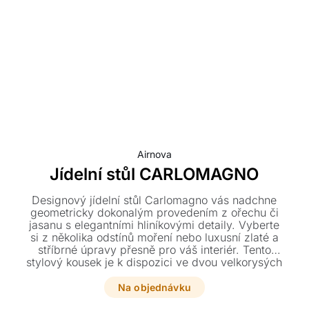
Airnova
Jídelní stůl CARLOMAGNO
Designový jídelní stůl Carlomagno vás nadchne
geometricky dokonalým provedením z ořechu či
jasanu s elegantními hliníkovými detaily. Vyberte
si z několika odstínů moření nebo luxusní zlaté a
stříbrné úpravy přesně pro váš interiér. Tento
stylový kousek je k dispozici ve dvou velkorysých
rozměrech pro dokonalý požitek z každého
stolování.
Na objednávku