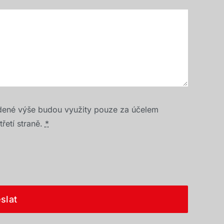
dené výše budou využity pouze za účelem
řetí straně.
*
slat