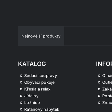
Nejnovější produkty
KATALOG
INFO
Sedací soupravy
O ná
Obývací pokoje
Outle
Křesla a relax
Zaká
Jídelny
Popt
Ložnice
Znač
Ratanový nábytek