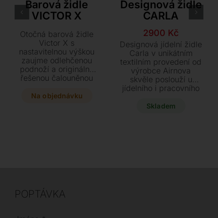
Barová židle
Designová židle
VICTOR X
CARLA
Původní
Aktuální
2900
Kč
Otočná barová židle
cena
cena
Victor X s
Designová jídelní židle
nastavitelnou výškou
byla:
je:
Carla v unikátním
zaujme odlehčenou
textilním provedení od
10600 Kč.
2900 Kč.
podnoží a originálně
výrobce Airnova
řešenou čalouněnou
skvěle poslouží u
opěrkou zad. Vyberte
jídelního i pracovního
si z široké škály
Na objednávku
stolu. Pořiďte si tento
materiálů od textilu až
nový, šedý výstavní
Skladem
po jemnou hovězí kůži
kus o rozměrech 38 x
a dopřejte svému
56 x 100 cm za zlomek
interiéru tento stylový
původní ceny se
kousek o rozměrech 45
slevou 7.700 Kč.
x 54 x 102 cm.
POPTÁVKA