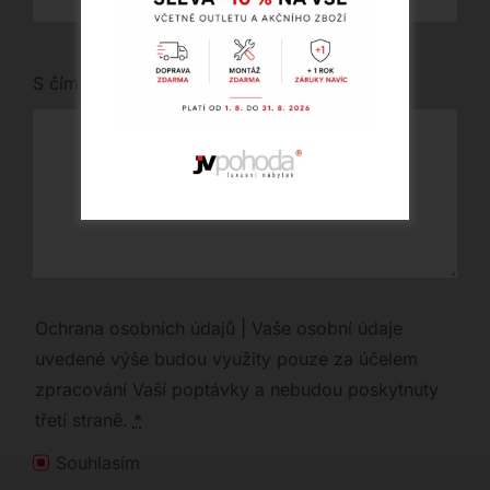
S čím vám můžeme pomoci?
Ochrana osobních údajů | Vaše osobní údaje
uvedené výše budou využity pouze za účelem
zpracování Vaší poptávky a nebudou poskytnuty
třetí straně.
*
Souhlasím