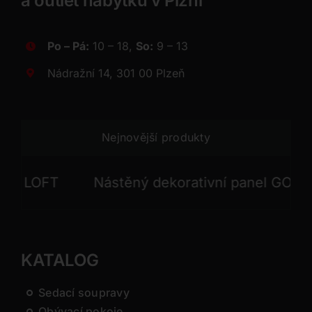
a outlet nábytku v Plzni
Po – Pá:
10 – 18,
So:
9 – 13
Nádražní 14, 301 00 Plzeň
Nejnovější produkty
LOFT
Nástěný dekorativní panel GONG
KATALOG
Sedací soupravy
Obývací pokoje