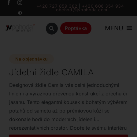
Přeskočit
+420 727 859 382
|
+420 606 354 934
|
obchod@jvpohoda.com
na
obsah
MENU
Poptávka
Úvod
Na objednávku
O nás
Jídelní židle CAMILA
Katalog
Designová židle Camila vás oslní jednoduchými
liniemi a výraznou dřevěnou konstrukcí z ořechu či
jasanu. Tento elegantní kousek s bohatým výběrem
Značky
potahů od sametu až po prémiovou kůži se
dokonale hodí do moderních jídelen i
Outlet
reprezentativních prostor. Dopřejte svému interiéru
styl a hru tvarů v rozměrech 52 x 54 x 80 cm.