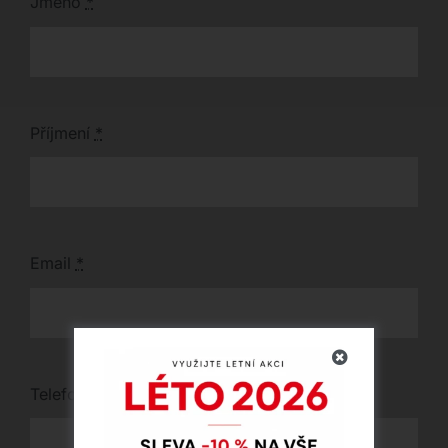
Jméno
*
Příjmení
*
Email
*
Telefon
*