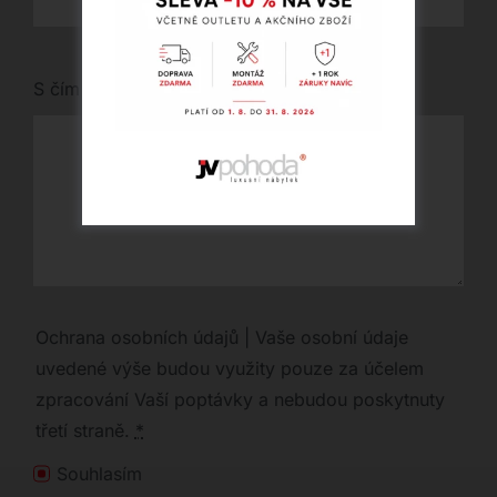
S čím vám můžeme pomoci?
Ochrana osobních údajů | Vaše osobní údaje
uvedené výše budou využity pouze za účelem
zpracování Vaší poptávky a nebudou poskytnuty
třetí straně.
*
Souhlasím