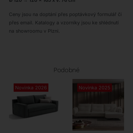
Ø 120 → 120 x 165 x v. 76 cm
Ceny jsou na doptání přes poptávkový formulář či
přes email. Katalogy a vzorníky jsou ke shlédnutí
na showroomu v Plzni.
Podobné
Novinka 2026
Novinka 2025
Dienne
LoiudiceD