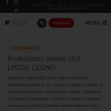
Přeskočit
+420 727 859 382
|
+420 606 354 934
|
obchod@jvpohoda.com
na
obsah
MENU
Poptávka
Úvod
Na objednávku
O nás
Rozkládací jídelní stůl
LYCOS LEGNO
Katalog
Elegantní jídelní stůl Lycos Legno s kulatou
Značky
dřevěnou deskou se po rozložení snadno změní na
prostorný ovál pro celou rodinu i hosty. Vyberte si
z luxusních provedení v ořechu či dubu s moderní
Outlet
kovovou podnoží a dodejte svému interiéru styl.