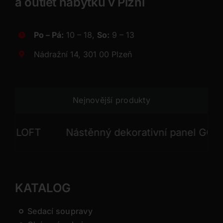
a outlet nábytku v Plzni
Po – Pá:
10 – 18,
So:
9 – 13
Nádražní 14, 301 00 Plzeň
Nejnovější produkty
LOFT
Nástěnný dekorativní panel GONG
KATALOG
Sedací soupravy