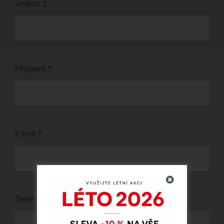
Jméno
*
Příjmení
*
Email
*
Telefon
*