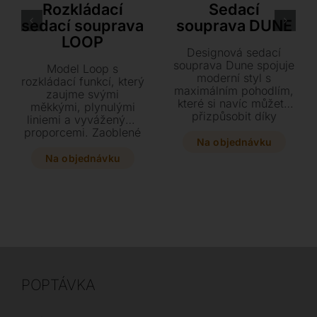
Rozkládací
Sedací
sedací souprava
souprava DUNE
LOOP
Designová sedací
souprava Dune spojuje
Model Loop s
moderní styl s
rozkládací funkcí, který
maximálním pohodlím,
zaujme svými
které si navíc můžete
měkkými, plynulými
přizpůsobit díky
liniemi a vyváženými
posuvným opěrkám
proporcemi. Zaoblené
zad. Vyberte si z
Na objednávku
tvary působí příjemně
široké škály luxusních
a přirozeně, zatímco
Na objednávku
kůží či látek a sestavte
celkové zpracování
si ideální pohovku
klade důraz na pohodlí
přesně podle vašich
i každodenní
představ a rozměrů.
praktičnost.
POPTÁVKA