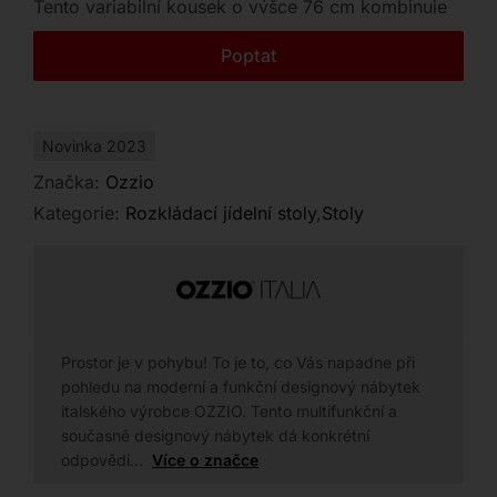
Tento variabilní kousek o výšce 76 cm kombinuje
Kontakt
přírodní materiály s precizním italským designem.
Poptat
Novinka 2023
Značka:
Ozzio
Kategorie:
Rozkládací jídelní stoly
,
Stoly
Prostor je v pohybu! To je to, co Vás napadne při
pohledu na moderní a funkční designový nábytek
italského výrobce OZZIO. Tento multifunkční a
současně designový nábytek dá konkrétní
odpovědi…
Více o značce