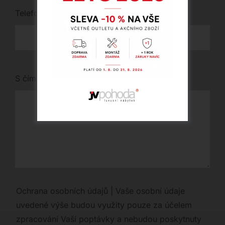
Telefon
*
S čím vám můžeme pomoci?
Ochrana osobních údajů | Vaše osobní údaje
uvedené výše budou využity pouze za účelem
zpracování Vaší poptávky a nebudou poskytnuty