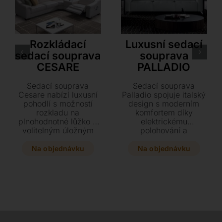
LoiudiceD
Innova – Estro Milano
Rozkládací
Luxusní sedací
sedací souprava
souprava
CESARE
PALLADIO
Sedací souprava
Sedací souprava
Cesare nabízí luxusní
Palladio spojuje italský
pohodlí s možností
design s moderním
rozkladu na
komfortem díky
plnohodnotné lůžko a
elektrickému
volitelným úložným
polohování a
boxem s chladicím
preciznímu zpracování
držákem. Dopřejte si
z prémiové kůže.
Na objednávku
Na objednávku
maximální relaxaci
Elegantní linie s
díky elektricky
kovovými detaily a
polohovatelným
dřevěným skeletem
opěrkám a širokému
zajistí stylové i zdravé
výběru prémiových
sezení pro váš domov.
kůží či látek přesně
podle vašeho stylu.