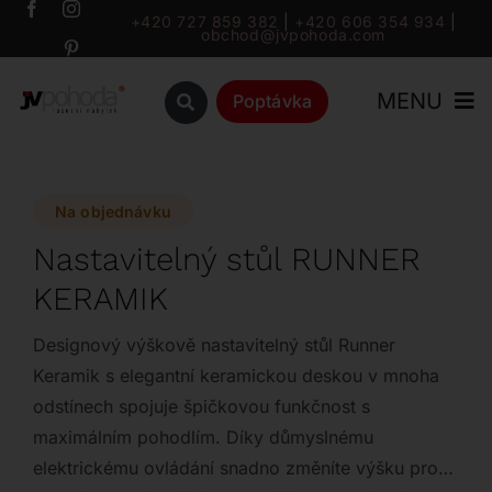
Přeskočit
+420 727 859 382
|
+420 606 354 934
|
obchod@jvpohoda.com
na
obsah
MENU
Poptávka
Úvod
Na objednávku
O nás
Nastavitelný stůl RUNNER
KERAMIK
Katalog
Designový výškově nastavitelný stůl Runner
Značky
Keramik s elegantní keramickou deskou v mnoha
odstínech spojuje špičkovou funkčnost s
maximálním pohodlím. Díky důmyslnému
Outlet
elektrickému ovládání snadno změníte výšku pro