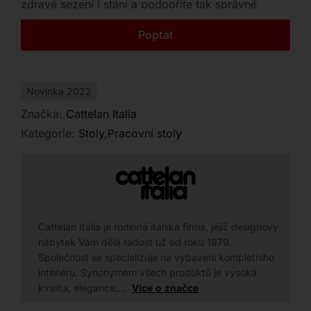
zdravé sezení i stání a podpoříte tak správné
Kontakt
držení těla při každodenní práci.
Poptat
Novinka 2022
Značka:
Cattelan Italia
Kategorie:
Stoly
,
Pracovní stoly
Cattelan Italia je rodinná italská firma, jejíž designový
nábytek Vám dělá radost už od roku 1979.
Společnost se specializuje na vybavení kompletního
interiéru. Synonymem všech produktů je vysoká
kvalita, elegance,…
Více o značce