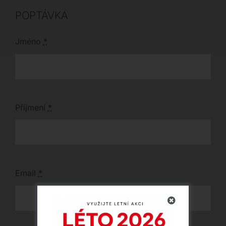
POPTÁVKA
Jméno
*
Příjmení
*
Email
*