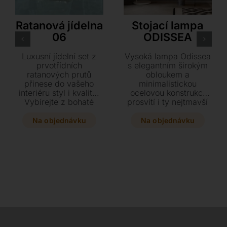
Rattan Deco
Tonin Casa
Ratanová jídelna
Stojací lampa
06
ODISSEA
Luxusní jídelní set z
Vysoká lampa Odissea
prvotřídních
s elegantním širokým
ratanových prutů
obloukem a
přinese do vašeho
minimalistickou
interiéru styl i kvalitu.
ocelovou konstrukcí
Vybírejte z bohaté
prosvítí i ty nejtmavší
škály odstínů v
kouty vašeho domova.
matném či lesklém
Součástí výbavy je
Na objednávku
Na objednávku
provedení doplněných
moderní LED osvětlení
o prvotřídní španělské
a dálkově ovládaný
látky.
stmívač pro dokonalé
nastavení atmosféry.
Tato stylová lampa v
karbonově šedém
provedení vyniká
svými velkorysými
rozměry 225 x 56 x
221 cm.