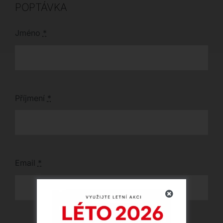
POPTÁVKA
Jméno
*
Příjmení
*
Email
*