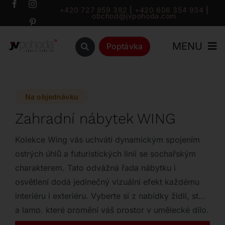
Přeskočit
+420 727 859 382
|
+420 606 354 934
|
obchod@jvpohoda.com
na
obsah
MENU
Poptávka
Úvod
Na objednávku
O nás
Zahradní nábytek WING
Katalog
Kolekce Wing vás uchvátí dynamickým spojením
ostrých úhlů a futuristických linií se sochařským
charakterem. Tato odvážná řada nábytku i
Značky
osvětlení dodá jedinečný vizuální efekt každému
interiéru i exteriéru. Vyberte si z nabídky židlí, stolů
Outlet
a lamp, které promění váš prostor v umělecké dílo.