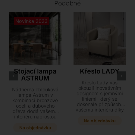
Podobné
Novinka 2023
Ozzio
LoiudiceD
Stojací lampa
Křeslo LADY
ASTRUM
Křeslo Lady vás
okouzlí inovativním
Nádherná oblouková
designem s jemnými
lampa Astrum v
liniemi, který se
kombinaci bronzové
dokonale přizpůsobí
oceli a dubového
vašemu interiéru díky
dřeva dodá vašemu
nekonečné škále textilií
interiéru naprostou
a kůží. Tento stylový
Na objednávku
dokonalost. Její
kousek o rozměrech 76
působivé linie a
Na objednávku
x 80 x 75 cm
velkorysé rozměry 190