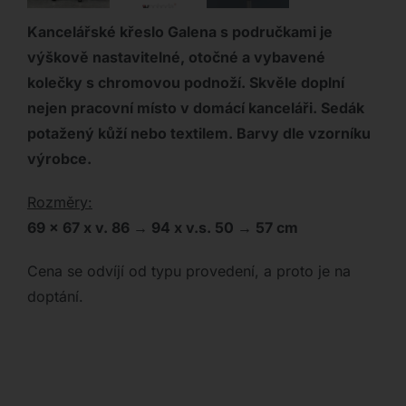
Kancelářské křeslo Galena s područkami je
výškově nastavitelné, otočné a vybavené
kolečky s chromovou podnoží. Skvěle doplní
nejen pracovní místo v domácí kanceláři. Sedák
potažený kůží nebo textilem. Barvy dle vzorníku
výrobce.
Rozměry:
69 x 67 x v. 86 → 94 x v.s. 50 → 57 cm
Cena se odvíjí od typu provedení, a proto je na
doptání.