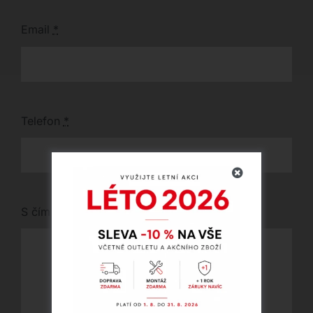
Email
*
Telefon
*
S čím vám můžeme pomoci?