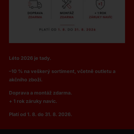
Léto 2026 je tady.
–10 % na veškerý sortiment, včetně outletu a
akčního zboží.
Doprava a montáž zdarma.
+ 1 rok záruky navíc.
Platí od 1. 8. do 31. 8. 2026.