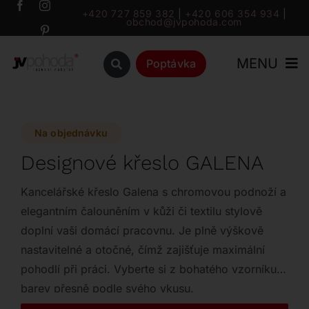
Přeskočit
+420 727 859 382
|
+420 606 354 934
|
obchod@jvpohoda.com
na
obsah
MENU
Poptávka
Úvod
Na objednávku
O nás
Designové křeslo GALENA
Katalog
Kancelářské křeslo Galena s chromovou podnoží a
elegantním čalouněním v kůži či textilu stylově
doplní vaši domácí pracovnu. Je plně výškově
Značky
nastavitelné a otočné, čímž zajišťuje maximální
pohodlí při práci. Vyberte si z bohatého vzorníku
Outlet
barev přesně podle svého vkusu.