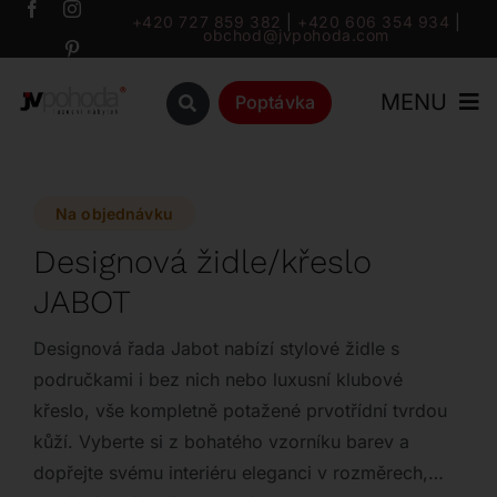
Přeskočit
+420 727 859 382
|
+420 606 354 934
|
obchod@jvpohoda.com
na
obsah
MENU
Poptávka
Úvod
Na objednávku
O nás
Designová židle/křeslo
JABOT
Katalog
Designová řada Jabot nabízí stylové židle s
Značky
područkami i bez nich nebo luxusní klubové
křeslo, vše kompletně potažené prvotřídní tvrdou
kůží. Vyberte si z bohatého vzorníku barev a
Outlet
dopřejte svému interiéru eleganci v rozměrech,