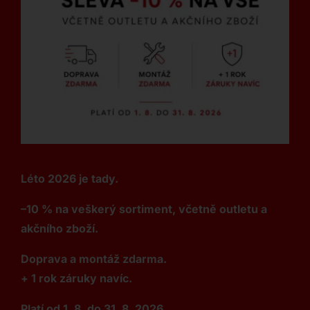
Léto 2026 je tady.
–10 % na veškerý sortiment, včetně outletu a
akčního zboží.
Doprava a montáž zdarma.
+ 1 rok záruky navíc.
Platí od 1. 8. do 31. 8. 2026.