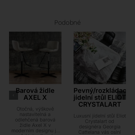
Podobné
Cattelan Italia
Cattelan Italia
Barová židle
Pevný/rozkládací
AXEL X
jídelní stůl ELIOT
CRYSTALART
Otočná, výškově
nastavitelná a
Luxusní jídelní stůl Eliot
odlehčená barová
Crystalart od
židle Axel X v
designéra Georgia
moderním designu je
Cattelana vás oslní