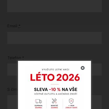
Email
*
Telefon
*
S čím vám můžeme pomoci?