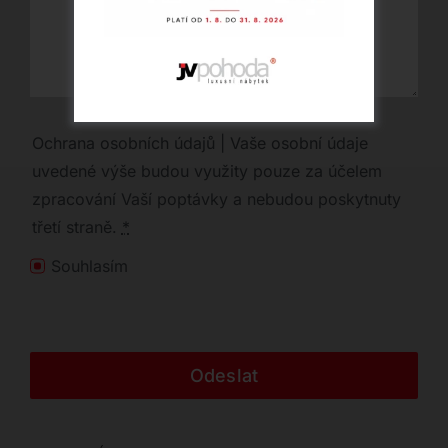
Ochrana osobních údajů | Vaše osobní údaje
uvedené výše budou využity pouze za účelem
zpracování Vaší poptávky a nebudou poskytnuty
třetí straně.
*
Souhlasím
Odeslat