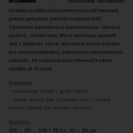
Unikátní multifunkční konferenční stůl Newood
jedním pohybem změníte na jídelní stůl!
Výrobcem patentovaný mechanismus – kovová
podnož, zvedací píst, který umožňuje zastavit
stůl v jakékoliv výšce, důmyslně skrytá kolečka
pro snazší manipulaci, jednoduchý mechanismus
rozkladu. Po rozložení stolu Newood k němu
usadíte až 10 osob.
Provedení:
– konstrukce: chrom / grafit / bronz
– deska: divoký dub / rustikální dub / cement –
mnoho odstínů dle vzorníku výrobce
Rozměry:
126 → 181 → 236 x 76 x v. 23 → 80 cm