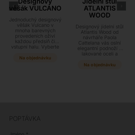
Designový
Jídelní stůl
věšák VULCANO
ATLANTIS
WOOD
Jednoduchý designový
věšák Vulcano v
Designový jídelní stůl
mnoha barevných
Atlantis Wood od
provedeních oživí
návrháře Paola
každou předsíň či
Cattelana vás oslní
vstupní halu. Vyberte
elegantní podnoží z
si z variant v chromu
lakované oceli a
či lakovaném kovu o
Na objednávku
masivní dřevěnou
rozměrech Ø 50 x v.
deskou. Vyberte si z
Na objednávku
175 cm a dodejte
několika exkluzivních
svému interiéru styl.
dřevin a rozměrů,
které pohodlně usadí
až 12 hostů.
POPTÁVKA
Jméno
*