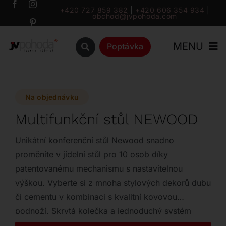
Přeskočit
+420 727 859 382
|
+420 606 354 934
|
obchod@jvpohoda.com
na
obsah
MENU
Poptávka
Úvod
Na objednávku
O nás
Multifunkční stůl NEWOOD
Katalog
Unikátní konferenční stůl Newood snadno
proměníte v jídelní stůl pro 10 osob díky
patentovanému mechanismu s nastavitelnou
Značky
výškou. Vyberte si z mnoha stylových dekorů dubu
či cementu v kombinaci s kvalitní kovovou
Outlet
podnoží. Skrytá kolečka a jednoduchý systém
rozkladu zajistí maximální pohodlí při každodenní