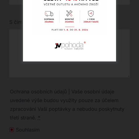
S čím vám můžeme pomoci?
Ochrana osobních údajů | Vaše osobní údaje
uvedené výše budou využity pouze za účelem
zpracování Vaší poptávky a nebudou poskytnuty
třetí straně.
*
Souhlasím