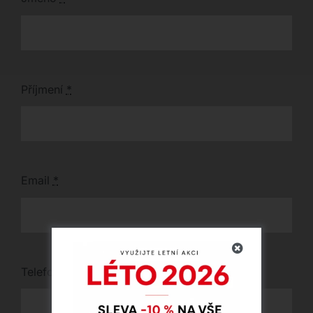
Příjmení
*
Email
*
Telefon
*