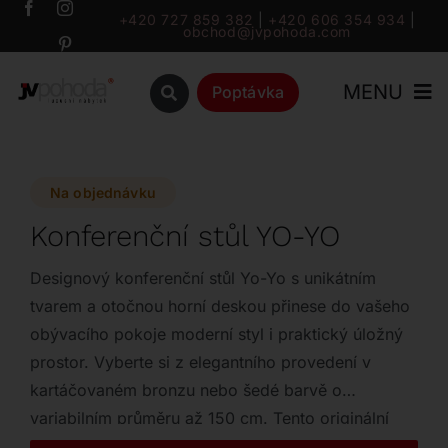
Přeskočit
+420 727 859 382
|
+420 606 354 934
|
obchod@jvpohoda.com
na
obsah
MENU
Poptávka
Úvod
Na objednávku
O nás
Konferenční stůl YO-YO
Katalog
Designový konferenční stůl Yo-Yo s unikátním
tvarem a otočnou horní deskou přinese do vašeho
obývacího pokoje moderní styl i praktický úložný
Značky
prostor. Vyberte si z elegantního provedení v
kartáčovaném bronzu nebo šedé barvě o
Outlet
variabilním průměru až 150 cm. Tento originální
kousek z lakovaného dřeva se stane