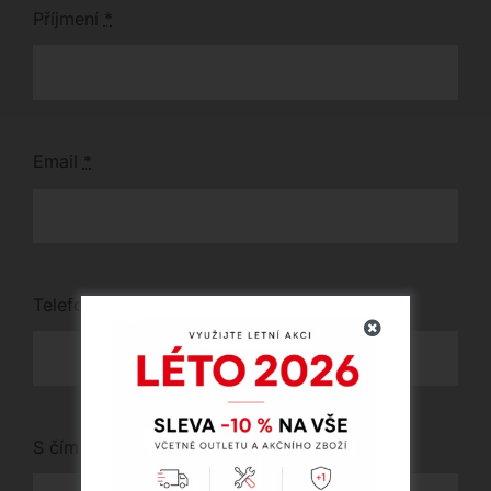
Příjmení
*
Email
*
Telefon
*
S čím vám můžeme pomoci?