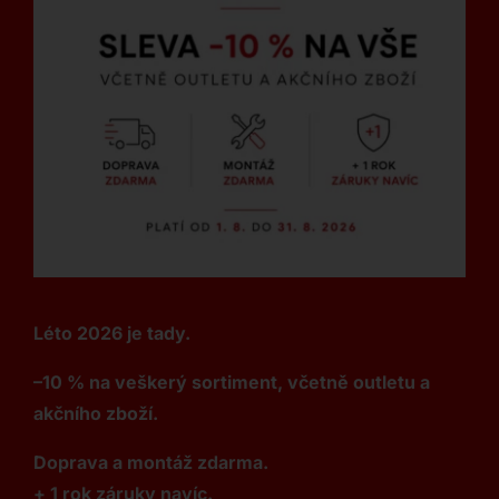
Léto 2026 je tady.
–10 % na veškerý sortiment, včetně outletu a
akčního zboží.
Doprava a montáž zdarma.
+ 1 rok záruky navíc.