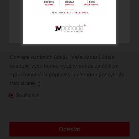
Ochrana osobních údajů | Vaše osobní údaje
uvedené výše budou využity pouze za účelem
zpracování Vaší poptávky a nebudou poskytnuty
třetí straně.
*
Souhlasím
Odeslat