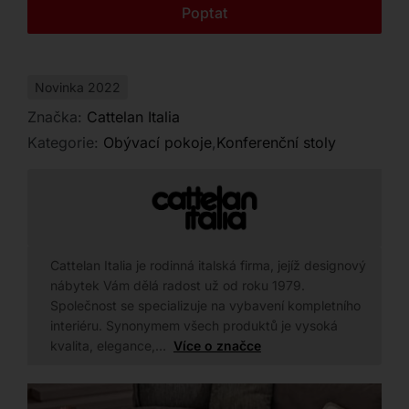
Kontakt
Poptat
nepřehlédnutelným a funkčním prvkem vašeho
interiéru.
Novinka 2022
Značka:
Cattelan Italia
Kategorie:
Obývací pokoje
,
Konferenční stoly
Cattelan Italia je rodinná italská firma, jejíž designový
nábytek Vám dělá radost už od roku 1979.
Společnost se specializuje na vybavení kompletního
interiéru. Synonymem všech produktů je vysoká
kvalita, elegance,…
Více o značce