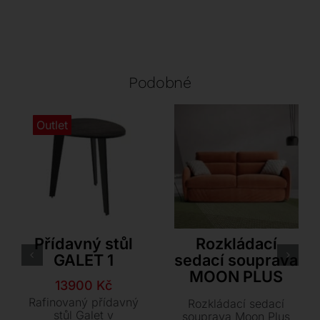
Podobné
Outlet
Akante
Dienne
Přídavný stůl
Rozkládací
GALET 1
sedací souprava
MOON PLUS
Původní
Aktuální
13900
Kč
cena
cena
Rafinovaný přídavný
Rozkládací sedací
byla:
je:
stůl Galet v
souprava Moon Plus