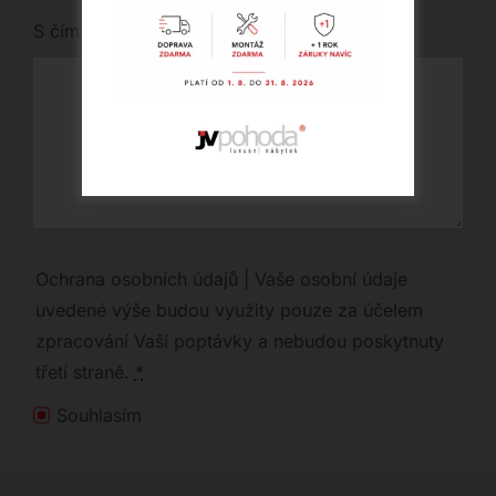
S čím vám můžeme pomoci?
Ochrana osobních údajů | Vaše osobní údaje
uvedené výše budou využity pouze za účelem
zpracování Vaší poptávky a nebudou poskytnuty
třetí straně.
*
Souhlasím