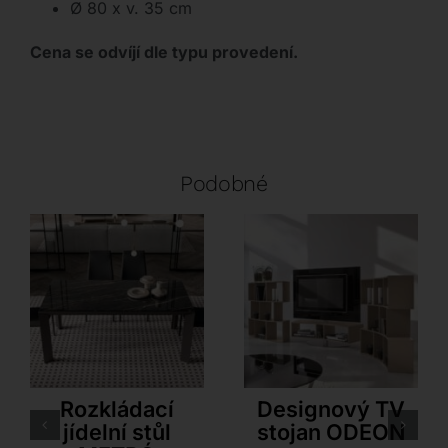
Ø 80 x v. 35 cm
Cena se odvíjí dle typu provedení.
Podobné
Ozzio
Antonello Italia
Rozkládací
Designový TV
jídelní stůl
stojan ODEON