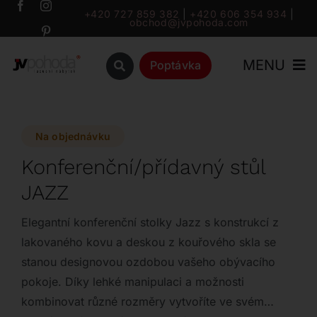
Přeskočit
+420 727 859 382
|
+420 606 354 934
|
obchod@jvpohoda.com
na
obsah
MENU
Poptávka
Úvod
Na objednávku
O nás
Konferenční/přídavný stůl
JAZZ
Katalog
Elegantní konferenční stolky Jazz s konstrukcí z
Značky
lakovaného kovu a deskou z kouřového skla se
stanou designovou ozdobou vašeho obývacího
pokoje. Díky lehké manipulaci a možnosti
Outlet
kombinovat různé rozměry vytvoříte ve svém