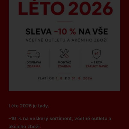
Léto 2026 je tady.
–10 % na veškerý sortiment, včetně outletu a
akčního zboží.