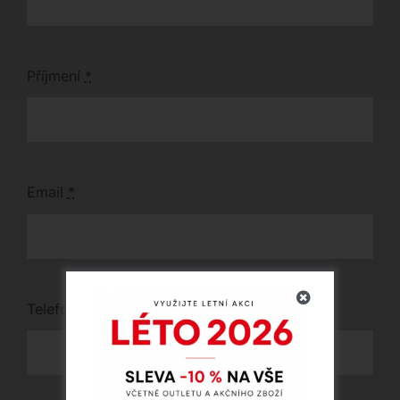
Příjmení
*
Email
*
Telefon
*