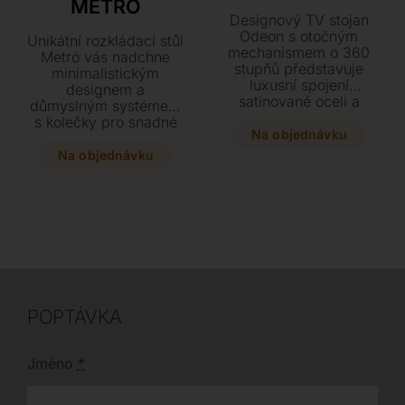
METRÓ
Designový TV stojan
Odeon s otočným
Unikátní rozkládací stůl
mechanismem o 360
Metró vás nadchne
stupňů představuje
minimalistickým
luxusní spojení
designem a
satinované oceli a
důmyslným systémem
lakovaného skla.
s kolečky pro snadné
Vyberte si z široké
Na objednávku
rozložení během pár
škály provedení od
vteřin. Stabilní podnož
Na objednávku
přírodního dubu po
v grafitovém či
lesklý lak a doplňte
bronzovém provedení
svůj interiér o tento
doplňuje elegantní
elegantní prvek o
deska ze skla nebo
rozměrech 150 x 50 x
keramiky v mnoha
142 cm.
odstínech. Dopřejte si
stylový a pevný jídelní
stůl, který se dokonale
přizpůsobí vašim
POPTÁVKA
potřebám.
Jméno
*