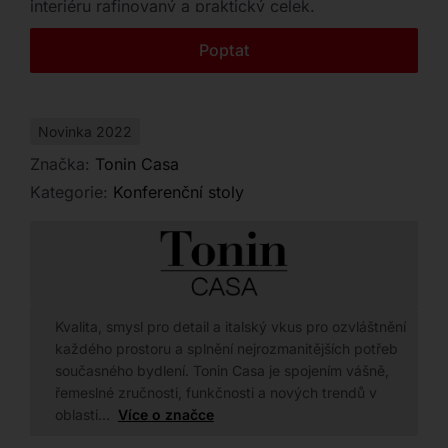
interiéru rafinovaný a praktický celek.
Kontakt
Poptat
Novinka 2022
Značka:
Tonin Casa
Kategorie:
Konferenční stoly
Kvalita, smysl pro detail a italský vkus pro ozvláštnění
každého prostoru a splnění nejrozmanitějších potřeb
současného bydlení. Tonin Casa je spojením vášně,
řemeslné zručnosti, funkčnosti a nových trendů v
oblasti…
Více o značce