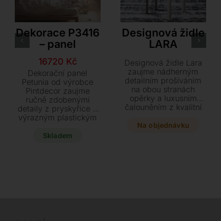
Pintdecor
Cattelan Italia
Dekorace P3416
Designová židle
– panel
LARA
Původní
Aktuální
16720
Kč
Designová židle Lara
cena
cena
zaujme nádherným
Dekorační panel
detailním prošíváním
byla:
je:
Petunia od výrobce
na obou stranách
Pintdecor zaujme
19670 Kč.
16720 Kč.
opěrky a luxusním
ručně zdobenými
čalouněním z kvalitní
detaily z pryskyřice a
tvrdé kůže. Tento
výrazným plastickým
elegantní kousek o
Na objednávku
květem. Tento dvojitý
rozměrech 48 x 52 x
obraz ve tvaru
Skladem
92 cm dodá vašemu
písmene L o
interiéru styl a precizní
rozměrech 197 x 67
řemeslné zpracování.
cm představuje
unikátní designový
prvek pro váš interiér.
Využijte akční nabídku
na tento nový,
vystavený kus a
dodejte svému