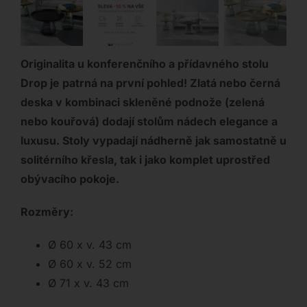
Originalita u konferenčního a přídavného stolu
Drop je patrná na první pohled! Zlatá nebo černá
deska v kombinaci skleněné podnože (zelená
nebo kouřová) dodají stolům nádech elegance a
luxusu. Stoly vypadají nádherně jak samostatně u
solitérního křesla, tak i jako komplet uprostřed
obývacího pokoje.
Rozměry:
Ø 60 x v. 43 cm
Ø 60 x v. 52 cm
Ø 71 x v. 43 cm