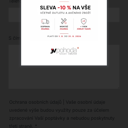
Telefon
*
S čím vám můžeme pomoci?
Ochrana osobních údajů | Vaše osobní údaje
uvedené výše budou využity pouze za účelem
zpracování Vaší poptávky a nebudou poskytnuty
třetí straně.
*