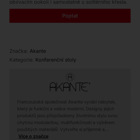
obývacím pokoji i samostatně u solitérního křesla.
Kontakt
Poptat
Značka:
Akante
Kategorie:
Konferenční stoly
Francouzská společnost Akante vyrábí nábytek,
který je funkční a velice moderní. Designy jejích
produktů jsou přizpůsobeny životnímu stylu svou
chytrou modularitou, multifunkčností a výběrem
použitých materiálů. Vytvořte si příjemné a…
Více o značce