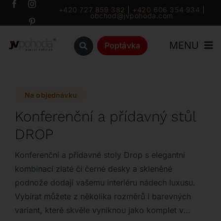
Přeskočit
+420 727 859 382
|
+420 606 354 934
|
obchod@jvpohoda.com
na
obsah
MENU
Poptávka
Úvod
Na objednávku
O nás
Konferenční a přídavný stůl
DROP
Katalog
Konferenční a přídavné stoly Drop s elegantní
Značky
kombinací zlaté či černé desky a skleněné
podnože dodají vašemu interiéru nádech luxusu.
Vybírat můžete z několika rozměrů i barevných
Outlet
variant, které skvěle vyniknou jako komplet v