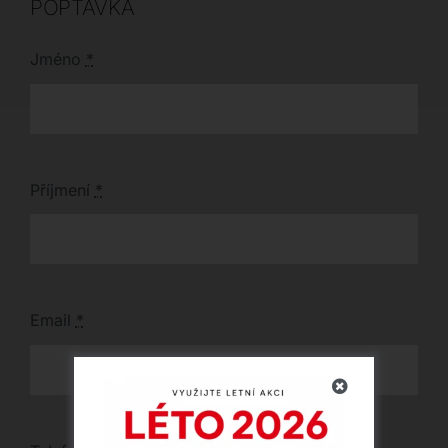
POPTÁVKA
domovu umělecký
nádech.
Jméno
*
Příjmení
*
Email
*