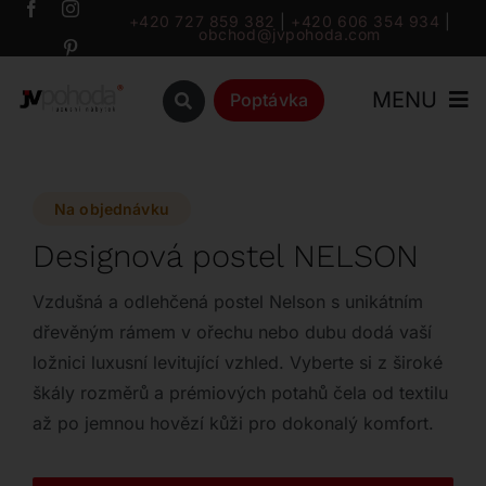
Přeskočit
+420 727 859 382
|
+420 606 354 934
|
obchod@jvpohoda.com
na
obsah
MENU
Poptávka
Úvod
Na objednávku
O nás
Designová postel NELSON
Katalog
Vzdušná a odlehčená postel Nelson s unikátním
dřevěným rámem v ořechu nebo dubu dodá vaší
ložnici luxusní levitující vzhled. Vyberte si z široké
Značky
škály rozměrů a prémiových potahů čela od textilu
až po jemnou hovězí kůži pro dokonalý komfort.
Outlet