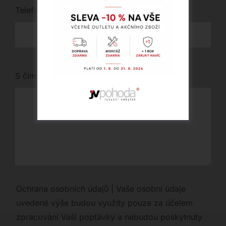
Telefon
*
S čím vám můžeme pomoci?
Ochrana osobních údajů | Vaše osobní údaje
uvedené výše budou využity pouze za účelem
zpracování Vaší poptávky a nebudou poskytnuty