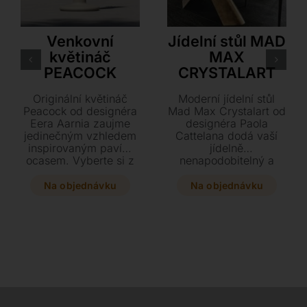
VONDOM
Cattelan Italia
Venkovní
Jídelní stůl MAD
květináč
MAX
PEACOCK
CRYSTALART
Originální květináč
Moderní jídelní stůl
Peacock od designéra
Mad Max Crystalart od
Eera Aarnia zaujme
designéra Paola
jedinečným vzhledem
Cattelana dodá vaší
inspirovaným pavím
jídelně
ocasem. Vyberte si z
nenapodobitelný a
klasické, lakované
vytříbený styl díky
nebo svítící LED
unikátní desce s
Na objednávku
Na objednávku
varianty a oživte svůj
uměleckým tiskem.
prostor tímto stylovým
Dvě masivní podnože
kouskem o rozměrech
ve tvaru X podpírají
117 x 75 x 150 cm.
luxusní skleněnou
plochu, kterou si
můžete přizpůsobit v
několika elegantních
dekorech a rozměrech.
Dopřejte svému