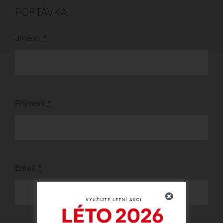
interiéru tento
jedinečný designový
POPTÁVKA
kousek z exkluzivního
materiálu.
Jméno
*
Příjmení
*
Email
*