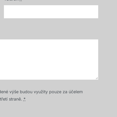
dené výše budou využity pouze za účelem
řetí straně.
*