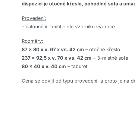
dispozici je otočné křeslo, pohodlné sofa a unive
Provedení:
– čalounění: textil – dle vzorníku výrobce
Rozměry:
87 x 80 x v. 67
x vs. 42 cm
– otočné křeslo
237 x 92,5 x v. 70 x vs. 42 cm
– 3-místné sofa
80 x 40 x v. 40 cm
– taburet
Cena se odvíjí od typu provedení, a proto je na d