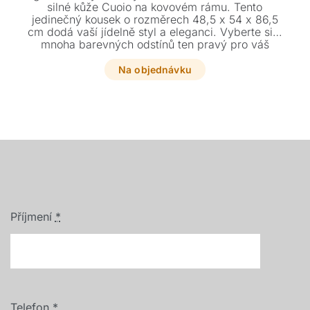
silné kůže Cuoio na kovovém rámu. Tento
jedinečný kousek o rozměrech 48,5 x 54 x 86,5
cm dodá vaší jídelně styl a eleganci. Vyberte si z
mnoha barevných odstínů ten pravý pro váš
interiér.
Na objednávku
Příjmení
*
Telefon
*