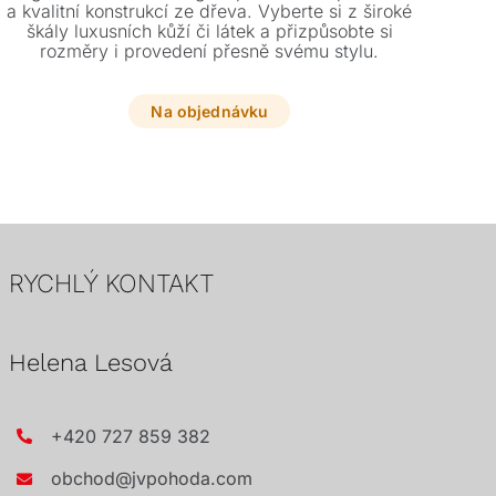
a kvalitní konstrukcí ze dřeva. Vyberte si z široké
škály luxusních kůží či látek a přizpůsobte si
Vy
rozměry i provedení přesně svému stylu.
s
p
pr
Na objednávku
RYCHLÝ KONTAKT
Helena Lesová
+420 727 859 382
obchod@jvpohoda.com