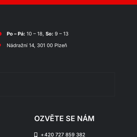
Po – Pá:
10 – 18,
So:
9 – 13
Nádražní 14, 301 00 Plzeň
Rozklá
OZVĚTE SE NÁM
+420 727 859 382