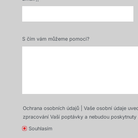
S čím vám můžeme pomoci?
Ochrana osobních údajů | Vaše osobní údaje uve
zpracování Vaší poptávky a nebudou poskytnuty t
Souhlasím