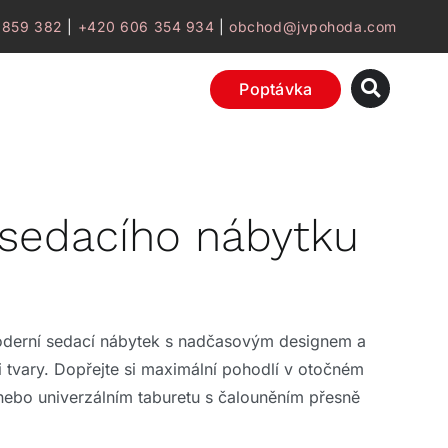
 859 382
|
+420 606 354 934
|
obchod@jvpohoda.com
Poptávka
 sedacího nábytku
oderní sedací nábytek s nadčasovým designem a
 tvary. Dopřejte si maximální pohodlí v otočném
 nebo univerzálním taburetu s čalouněním přesně