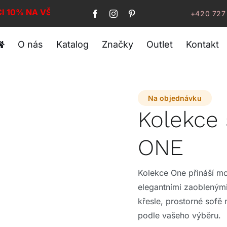
CI 10% NA VŠE!
+420 727
O nás
Katalog
Značky
Outlet
Kontakt
Na objednávku
Kolekce
ONE
Kolekce One přináší m
elegantními zaoblenými
křesle, prostorné sofě
podle vašeho výběru.