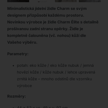
Minimalistická jídelní židle Charm se svým
designem přizpůsobí každému prostoru.
Novinkou výrobce je židle Charm Élite s detailně
prošívanou zadní stranu opěrky. Židle je
kompletně čalouněna (vč. nohou) kůží dle
Vašeho výběru.
Parametry:
potah: eko kůže / eko kůže nubuk / jemná
hovězí kůže / kůže nubuk / lehce upravená
zrnitá kůže – mnoho odstínů dle vzorníku
výrobce
Rozměry:
44 x 52 x vs. 49 x v. 97 cm