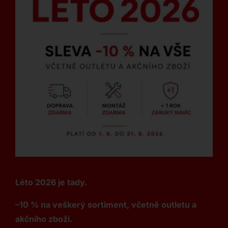
Léto 2026 je tady.
–10 % na veškerý sortiment, včetně outletu a
akčního zboží.