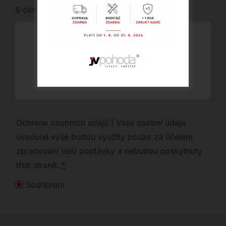
S čím vám můžeme pomoci?
Ochrana osobních údajů | Vaše osobní údaje
uvedené výše budou využity pouze za účelem
zpracování Vaší poptávky a nebudou poskytnuty
třetí straně.
*
Souhlasím