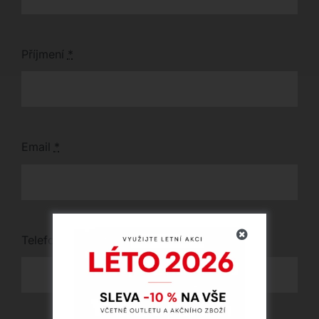
Příjmení
*
Email
*
Telefon
*