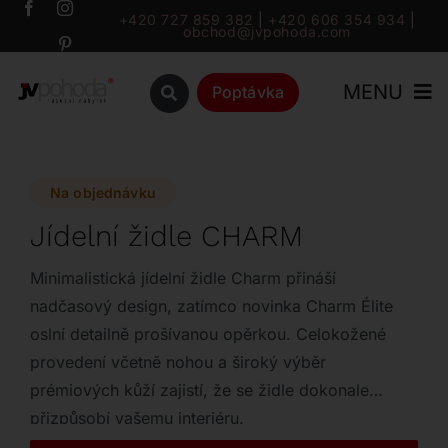
Přeskočit
+420 727 859 382
|
+420 606 354 934
|
obchod@jvpohoda.com
na
obsah
MENU
Poptávka
Úvod
Na objednávku
O nás
Jídelní židle CHARM
Katalog
Minimalistická jídelní židle Charm přináší
nadčasový design, zatímco novinka Charm Élite
oslní detailně prošívanou opěrkou. Celokožené
Značky
provedení včetně nohou a široký výběr
prémiových kůží zajistí, že se židle dokonale
Outlet
přizpůsobí vašemu interiéru.