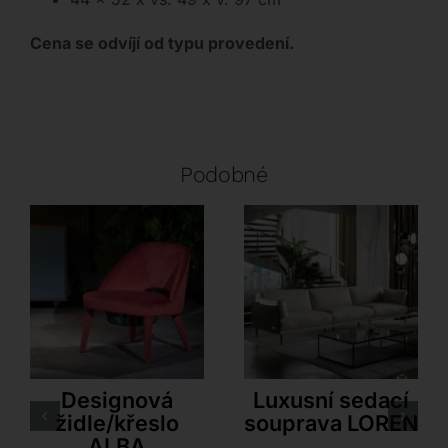
Cena se odvíjí od typu provedení.
Podobné
Airnova
Innova – Estro Milano
Designová
Luxusní sedací
židle/křeslo
souprava LOREN
ALBA