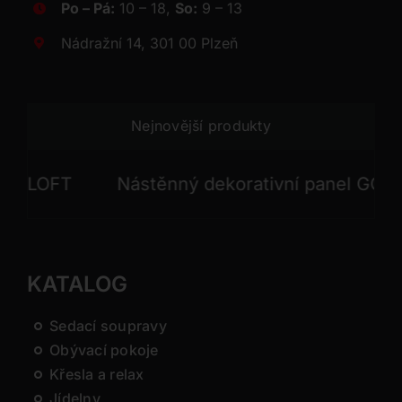
Po – Pá:
10 – 18,
So:
9 – 13
Nádražní 14, 301 00 Plzeň
Nejnovější produkty
LOFT
Nástěnný dekorativní panel GONG
KATALOG
Sedací soupravy
Obývací pokoje
Křesla a relax
Jídelny