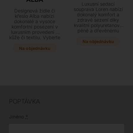
Luxusní sedací
souprava Loren nabízí
Designová židle či
dokonalý komfort a
křeslo Alba nabízí
zdravé sezení díky
dokonalé a vysoce
kvalitní polyuretanové
komfortní posezení v
pěně a dřevěnému
luxusním provedení z
skeletu. Vyberte si z
kůže či textilu. Vyberte
prémiových italských
Na objednávku
si mezi elegantní
kůží nebo široké škály
celočalouněnou
Na objednávku
textilií a přizpůsobte si
variantou nebo verzí s
rozměry díky velkému
dřevěnou podnoží,
množství komponentů
která stylově doplní
přesně podle vašich
váš interiér.
potřeb.
POPTÁVKA
Jméno
*