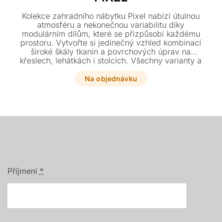
Kolekce zahradního nábytku Pixel nabízí útulnou
atmosféru a nekonečnou variabilitu díky
modulárním dílům, které se přizpůsobí každému
prostoru. Vytvořte si jedinečný vzhled kombinací
široké škály tkanin a povrchových úprav na
křeslech, lehátkách i stolcích. Všechny varianty a
vzorky si můžete prohlédnout přímo v našem
showroomu v Plzni.
Na objednávku
Příjmení
*