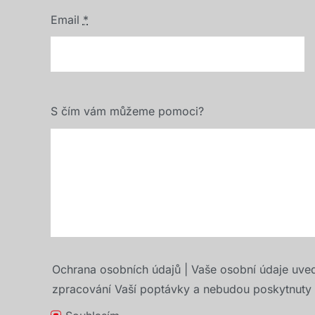
Email
*
S čím vám můžeme pomoci?
Ochrana osobních údajů | Vaše osobní údaje uve
zpracování Vaší poptávky a nebudou poskytnuty t