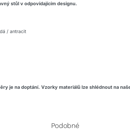
avný stůl v odpovídajícím designu.
dá / antracit
ěry je na doptání.
Vzorky materiálů lze shlédnout na na
Podobné