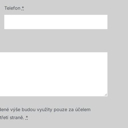
Telefon
*
dené výše budou využity pouze za účelem
řetí straně.
*