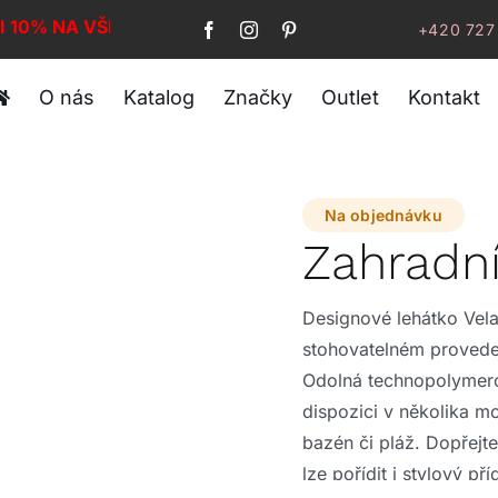
I 10% NA VŠE!
+420 727
O nás
Katalog
Značky
Outlet
Kontakt
Na objednávku
Zahradn
Designové lehátko Vela
stohovatelném proveden
Odolná technopolymerov
dispozici v několika m
bazén či pláž. Dopřejt
lze pořídit i stylový př