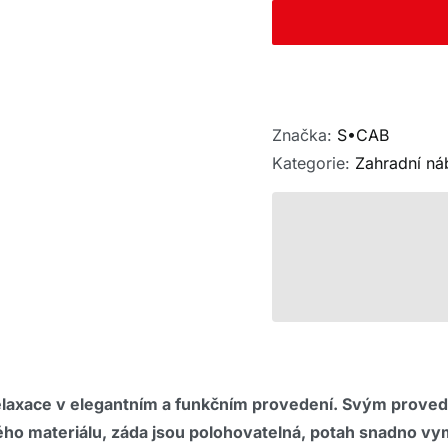
Značka:
S•CAB
Kategorie:
Zahradní ná
elaxace v elegantním a funkčním provedení. Svým proved
ného materiálu, záda jsou polohovatelná, potah snadno vy