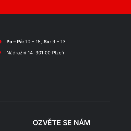
Po – Pá:
10 – 18,
So:
9 – 13
Nádražní 14, 301 00 Plzeň
Rozklá
OZVĚTE SE NÁM