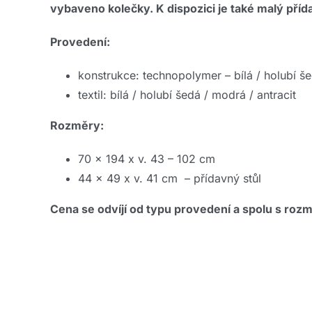
vybaveno kolečky. K dispozici je také malý příd
Provedení:
konstrukce: technopolymer – bílá / holubí še
textil: bílá / holubí šedá / modrá / antracit
Rozměry:
70 x 194 x v. 43 – 102 cm
44 x 49 x v. 41 cm – přídavný stůl
Cena se odvíjí od typu provedení a spolu s rozm