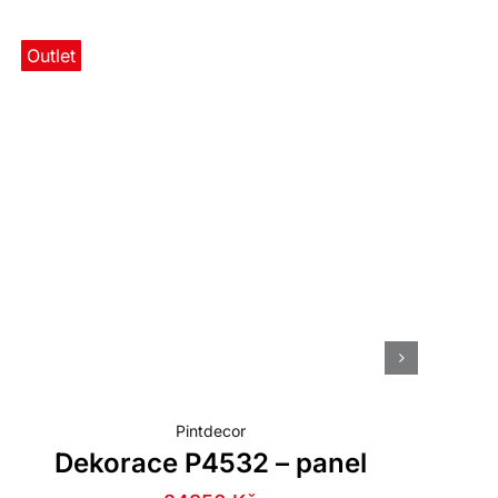
Outlet
O
Pintdecor
Dekorace P4532 – panel