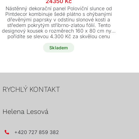
Původní
Aktuální
24350
Kč
cena
cena
Nástěnný dekorační panel Poloviční slunce od
E
byla:
je:
Pintdecor kombinuje šedé plátno s ohýbanými
dřevěnými paprsky v odstínu slonové kosti a
ko
28650 Kč.
24350 Kč.
středem pokrytým stříbrno-zlatou fólií. Tento
jed
designový kousek o rozměrech 160 x 80 cm nyní
pořídíte se slevou 4.300 Kč za skvělou cenu
24.350 Kč.
d
Skladem
RYCHLÝ KONTAKT
Helena Lesová
+420 727 859 382