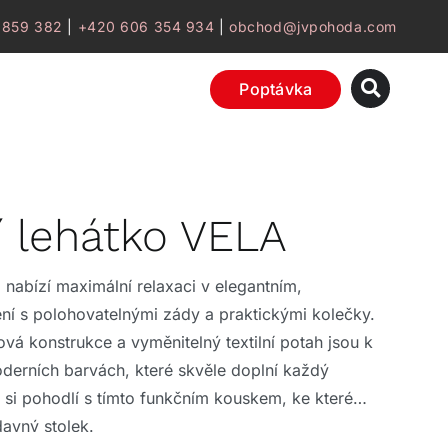
 859 382
|
+420 606 354 934
|
obchod@jvpohoda.com
Poptávka
í lehátko VELA
 nabízí maximální relaxaci v elegantním,
í s polohovatelnými zády a praktickými kolečky.
á konstrukce a vyměnitelný textilní potah jsou k
oderních barvách, které skvěle doplní každý
e si pohodlí s tímto funkčním kouskem, ke kterému
ídavný stolek.