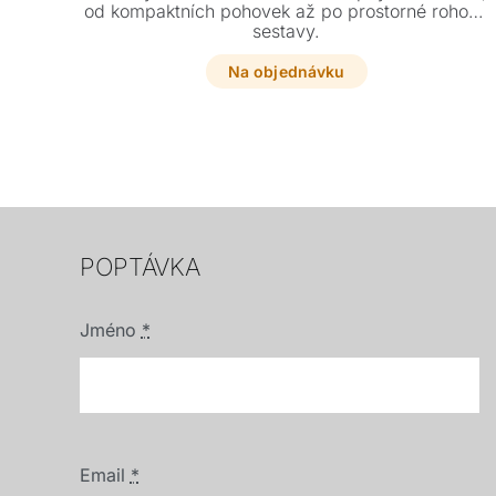
od kompaktních pohovek až po prostorné rohové
sestavy.
Na objednávku
POPTÁVKA
Jméno
*
Email
*