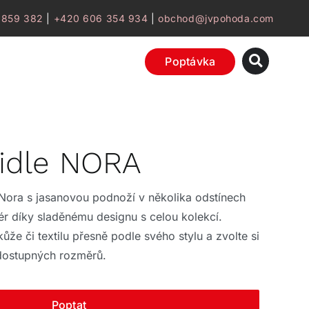
 859 382
|
+420 606 354 934
|
obchod@jvpohoda.com
Poptávka
židle NORA
 Nora s jasanovou podnoží v několika odstínech
iér díky sladěnému designu s celou kolekcí.
kůže či textilu přesně podle svého stylu a zvolte si
 dostupných rozměrů.
Poptat