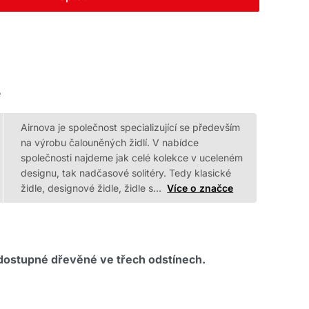
e
Airnova je společnost specializující se především
na výrobu čalouněných židlí. V nabídce
společnosti najdeme jak celé kolekce v uceleném
designu, tak nadčasové solitéry. Tedy klasické
židle, designové židle, židle s…
Více o značce
dostupné dřevěné ve třech odstínech.