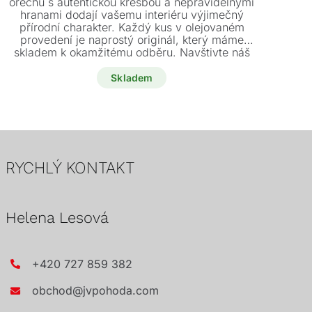
ořechu s autentickou kresbou a nepravidelnými
hranami dodají vašemu interiéru výjimečný
roz
přírodní charakter. Každý kus v olejovaném
provedení je naprostý originál, který máme
skladem k okamžitému odběru. Navštivte náš
showroom a vyberte si svou novou desku o
rozměrech ještě dnes.
Skladem
RYCHLÝ KONTAKT
Helena Lesová
+420 727 859 382
obchod@jvpohoda.com