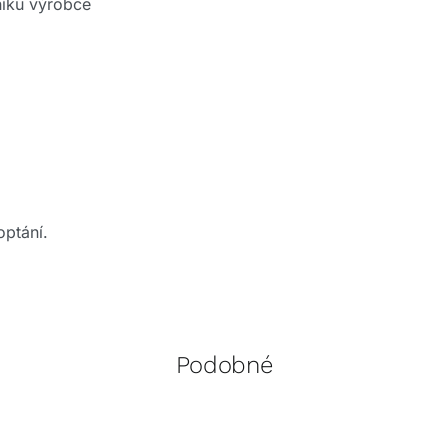
rníku výrobce
optání.
Podobné