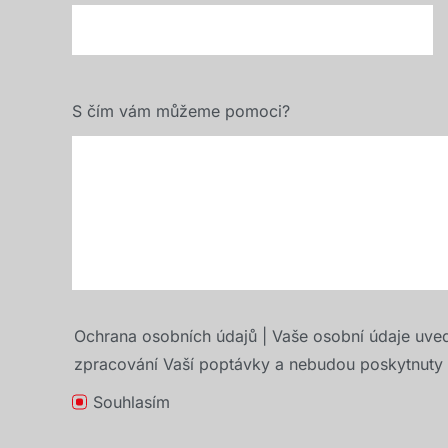
S čím vám můžeme pomoci?
Ochrana osobních údajů | Vaše osobní údaje uve
zpracování Vaší poptávky a nebudou poskytnuty t
Souhlasím