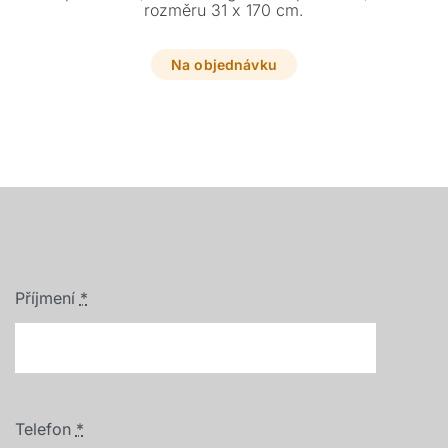
rozměru 31 x 170 cm.
Na objednávku
Příjmení
*
Telefon
*