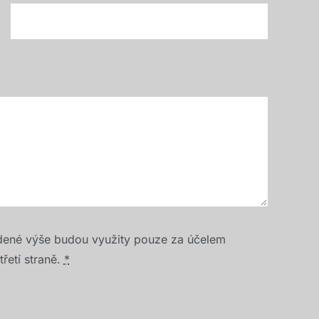
dené výše budou využity pouze za účelem
řetí straně.
*