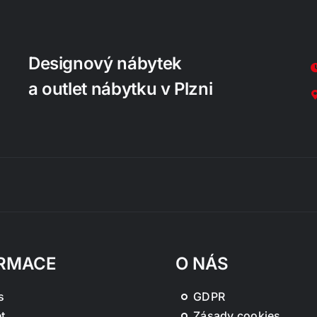
Designový nábytek
a outlet nábytku v Plzni
RMACE
O NÁS
s
GDPR
t
Zásady cookies