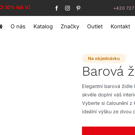
CI 10% NA VŠE!
+420 727
O nás
Katalog
Značky
Outlet
Kontakt
Na objednávku
Barová 
Elegantní barová židle
skvěle doplní váš inter
Vyberte si čalounění z 
ideální výšku ze dvou