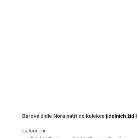
Barová židle Nora
patří do kolekce
jídelních židl
Čalounění: