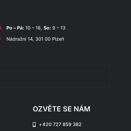
Po – Pá:
10 – 18,
So:
9 – 13
Nádražní 14, 301 00 Plzeň
Rozklá
OZVĚTE SE NÁM
+420 727 859 382