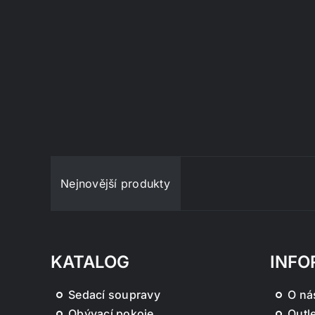
Nejnovější produkty
KATALOG
INFO
Sedací soupravy
O ná
Obývací pokoje
Outle