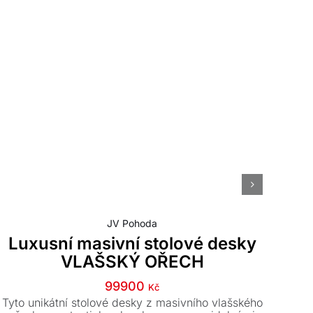
JV Pohoda
Luxusní masivní stolové desky
VLAŠSKÝ OŘECH
mim
99900
Kč
ve 
Tyto unikátní stolové desky z masivního vlašského
si 