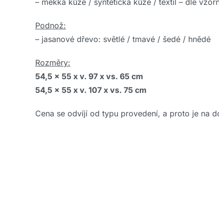
– měkká kůže / syntetická kůže / textil – dle vzo
Podnož:
– jasanové dřevo: světlé / tmavé / šedé / hnědé
Rozměry:
54,5 x 55 x v. 97 x vs. 65 cm
54,5 x 55 x v. 107 x vs. 75 cm
Cena se odvíjí od typu provedení, a proto je na d