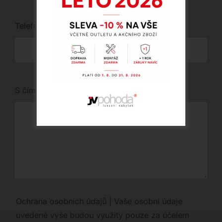
Telefon
*
S čím vám můžeme pomoci?
Ochrana osobních údajů | Vaše osobní údaje
uvedené výše budou využity pouze za účelem