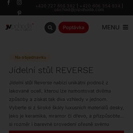
Přeskočit
+420 727 859 382
|
+420 606 354 934
|
obchod@jvpohoda.com
na
obsah
MENU
Poptávka
Úvod
Na objednávku
O nás
Jídelní stůl REVERSE
Katalog
Jídelní stůl Reverse nabízí unikátní podnož z
lakované oceli, kterou lze namontovat dvěma
způsoby a získat tak dva vzhledy v jednom.
Značky
Vyberte si z široké škály luxusních materiálů desky,
jako je keramika, mramor či dřevo, a přizpůsobte
Outlet
si rozměr i barevné provedení přesně svému
interiéru.