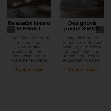
Flexlux
Cattelan Italia
Relaxační křeslo
Designová
ELEGANT
postel SIMON
Otočné křeslo Elegant
Čalouněná postel
nabízí maximální
Simon vnese do vaší
komfort díky
ložnice pocit měkkosti
polohovatelnému
a útulnosti díky svému
mechanismu zad a
originálnímu designu
nastavitelné opěrce
se zaobleným čelem.
hlavy. Vyberte si z
Vyberte si z široké
pestré škály textilního
škály luxusních potahů
Na objednávku
Na objednávku
či koženého čalounění
včetně kůže či textilu a
a doplňte interiér
zvolte variantu s
stylovou podnoží v
úložným prostorem
hliníku nebo dekoru
přesně podle vašich
dřeva.
potřeb. Tato stylová
postel je k dispozici v
několika rozměrech a
dodává se včetně
roštů.