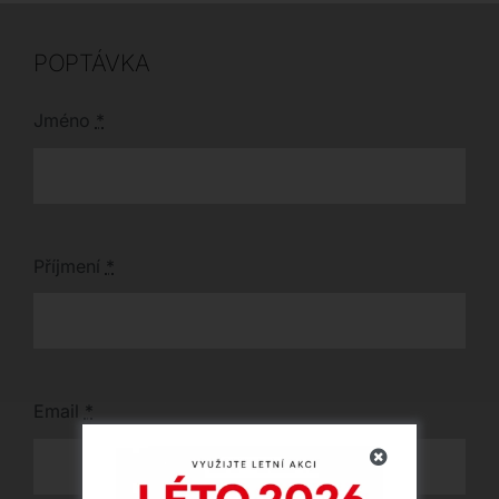
POPTÁVKA
Jméno
*
Příjmení
*
Email
*