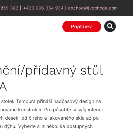
 859 382
|
+420 606 354 934
|
obchod@jvpohoda.com
Poptávka
ční/přídavný stůl
A
 stolek Tempura přináší nadčasový design na
ované konstrukci. Přizpůsobte si svůj interiér
ích desek, od čirého a lakovaného skla až po
 dýhu. Vyberte si z několika dostupných