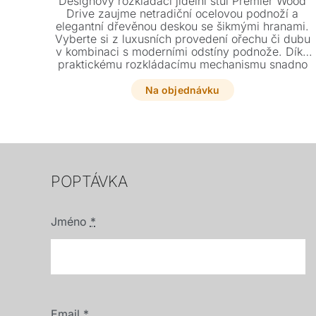
Designový rozkládací jídelní stůl Premier Wood
Drive zaujme netradiční ocelovou podnoží a
elegantní dřevěnou deskou se šikmými hranami.
Vyberte si z luxusních provedení ořechu či dubu
v kombinaci s moderními odstíny podnože. Díky
praktickému rozkládacímu mechanismu snadno
přizpůsobíte velikost stolu každé příležitosti.
Na objednávku
POPTÁVKA
Jméno
*
Email
*