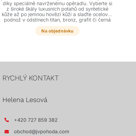
díky speciálně navrženému opěradlu. Vyberte si
m
z široké škály luxusních potahů od syntetické
každ
kůže až po jemnou hovězí kůži a slaďte ocelovou
si 
podnož v odstínech titan, bronz, grafit či černá
pro
se svým interiérem. Tato stylová židle o
sty
rozměrech 64 x 61 x 84 cm přinese do vašeho
i 
Na objednávku
domova přirozenou eleganci a prvotřídní oporu.
RYCHLÝ KONTAKT
Helena Lesová
+420 727 859 382
obchod@jvpohoda.com