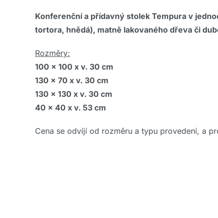
Konferenční a přídavný stolek Tempura v jednod
tortora, hnědá), matně lakovaného dřeva či du
Rozměry:
100 x 100 x v. 30 cm
130 x 70 x v. 30 cm
130 x 130 x v. 30 cm
40 x 40 x v. 53 cm
Cena se odvíjí od rozměru a typu provedení, a pro