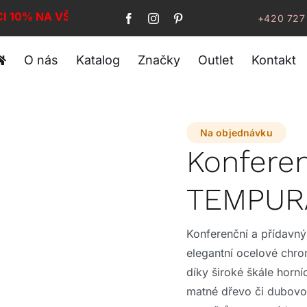
CI 10% NA VŠE!
+420 727
O nás
Katalog
Značky
Outlet
Kontakt
Na objednávku
Konferen
TEMPUR
Konferenční a přídavný
elegantní ocelové chrom
díky široké škále horn
matné dřevo či dubovou