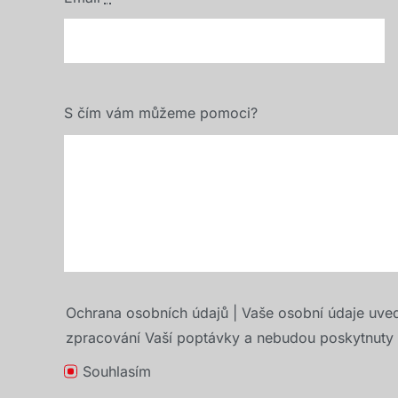
S čím vám můžeme pomoci?
Ochrana osobních údajů | Vaše osobní údaje uve
zpracování Vaší poptávky a nebudou poskytnuty t
Souhlasím