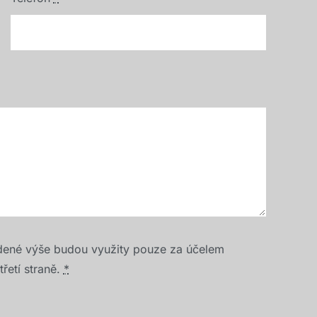
dené výše budou využity pouze za účelem
řetí straně.
*