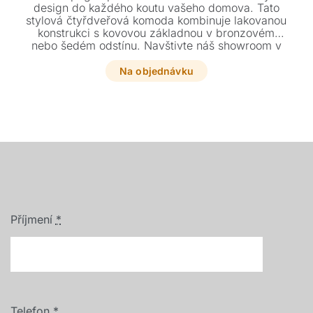
design do každého koutu vašeho domova. Tato
stylová čtyřdveřová komoda kombinuje lakovanou
konstrukci s kovovou základnou v bronzovém
nebo šedém odstínu. Navštivte náš showroom v
Plzni a vyberte si ideální provedení pro váš
interiér.
Na objednávku
Příjmení
*
Telefon
*