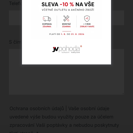
Telefon
*
S čím vám můžeme pomoci?
Ochrana osobních údajů | Vaše osobní údaje
uvedené výše budou využity pouze za účelem
zpracování Vaší poptávky a nebudou poskytnuty