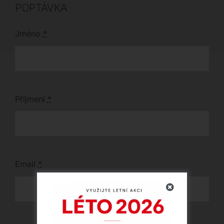
POPTÁVKA
Jméno
*
Příjmení
*
Email
*