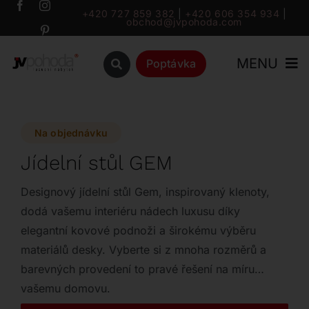
Přeskočit
+420 727 859 382
|
+420 606 354 934
|
obchod@jvpohoda.com
na
obsah
MENU
Poptávka
Úvod
Na objednávku
O nás
Jídelní stůl GEM
Katalog
Designový jídelní stůl Gem, inspirovaný klenoty,
dodá vašemu interiéru nádech luxusu díky
elegantní kovové podnoži a širokému výběru
Značky
materiálů desky. Vyberte si z mnoha rozměrů a
barevných provedení to pravé řešení na míru
Outlet
vašemu domovu.