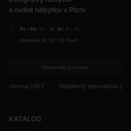
a outlet nábytku v Plzni
Po – Pá:
10 – 18,
So:
9 – 13
Nádražní 14, 301 00 Plzeň
Nejnovější produkty
ihovna LOFT
Nástěnný dekorativní panel 
KATALOG