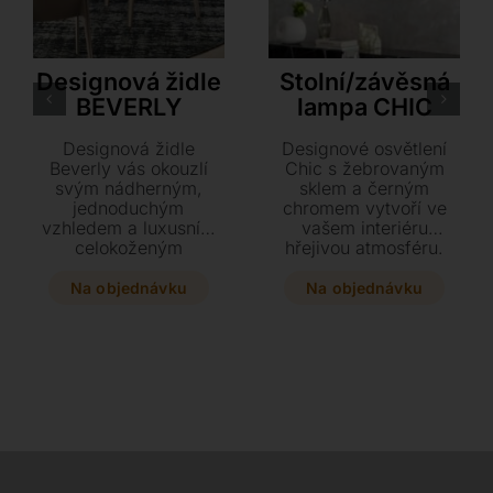
Cattelan Italia
Tonin Casa
Designová židle
Stolní/závěsná
BEVERLY
lampa CHIC
Designová židle
Designové osvětlení
Beverly vás okouzlí
Chic s žebrovaným
svým nádherným,
sklem a černým
jednoduchým
chromem vytvoří ve
vzhledem a luxusním
vašem interiéru
celokoženým
hřejivou atmosféru.
provedením včetně
Vyberte si stolní či
nohou. Tento elegantní
závěsnou variantu v
Na objednávku
Na objednávku
kousek o rozměrech
elegantním
49 x 57 x 87 cm s
antracitovém
ocelovým rámem
provedení se stínidlem
nabízí precizní
v barvě fumé nebo
prošívání a širokou
jantar.
škálu barev tvrdé kůže
dle vzorníku výrobce.