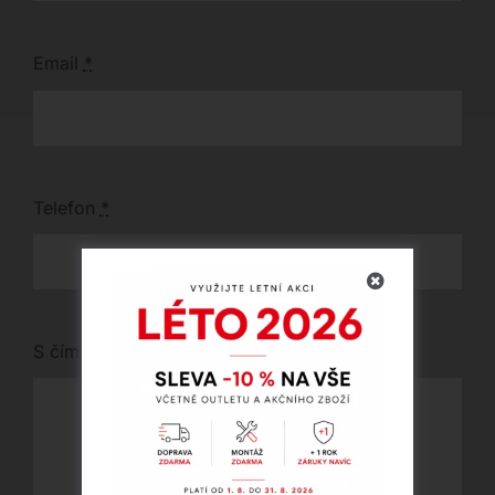
Email
*
Telefon
*
S čím vám můžeme pomoci?