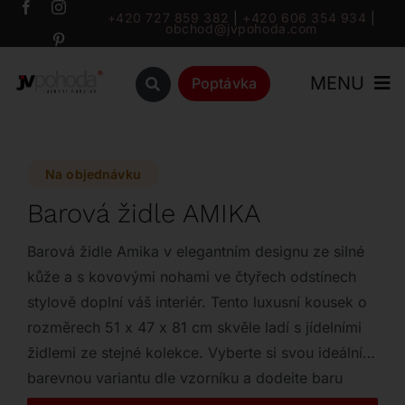
Přeskočit
+420 727 859 382
|
+420 606 354 934
|
obchod@jvpohoda.com
na
obsah
MENU
Poptávka
Úvod
Na objednávku
O nás
Barová židle AMIKA
Katalog
Barová židle Amika v elegantním designu ze silné
kůže a s kovovými nohami ve čtyřech odstínech
stylově doplní váš interiér. Tento luxusní kousek o
Značky
rozměrech 51 x 47 x 81 cm skvěle ladí s jídelními
židlemi ze stejné kolekce. Vyberte si svou ideální
Outlet
barevnou variantu dle vzorníku a dodejte baru
moderní vzhled.