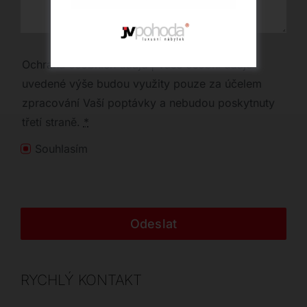
Ochrana osobních údajů | Vaše osobní údaje
uvedené výše budou využity pouze za účelem
zpracování Vaší poptávky a nebudou poskytnuty
třetí straně.
*
Souhlasím
Odeslat
RYCHLÝ KONTAKT