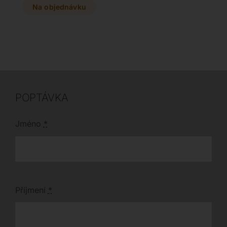
kus nábytku nabízí
Na objednávku
volbou pro obývací
širokou škálu
pokoje i haly. Navštivte
barevných provedení a
náš showroom v Plzni
rozměrů, které z něj
a vyberte si variantu
dělají originální prvek
se zrcadlovým sklem v
pro každou moderní
bronzovém či
jídelnu.
kouřovém odstínu
přesně pro váš domov.
POPTÁVKA
Jméno
*
Příjmení
*