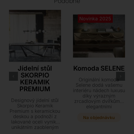
Podobné
Novinka 2025
Cattelan Italia
Tonin Casa
Jídelní stůl
Komoda SELENE
SKORPIO
Originální komoda
KERAMIK
Selene dodá vašemu
PREMIUM
interiéru nádech luxusu
díky výrazným
Designový jídelní stůl
zrcadlovým dvířkům s
Skorpio Keramik
elegantními
Premium s keramickou
geometrickými
deskou a podnoží z
oblouky. Tato stylová
Na objednávku
lakované oceli vyniká
čtyřdveřová komoda v
unikátním zaobleným
matném champagne
profilem. Tento luxusní
provedení je ideální