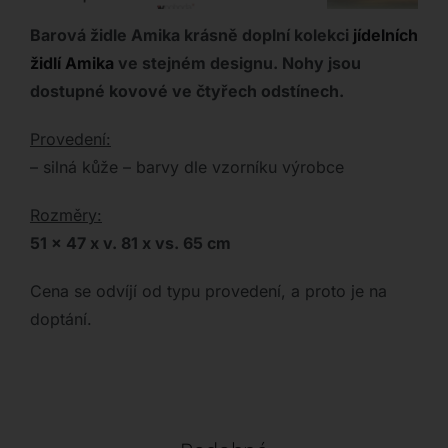
Barová židle Amika
krásně doplní kolekci
jídelních
židlí Amika
ve stejném designu. Nohy jsou
dostupné kovové ve čtyřech odstínech.
Provedení:
– silná kůže – barvy dle vzorníku výrobce
Rozměry:
51 x 47 x v. 81 x vs. 65 cm
Cena se odvíjí od typu provedení, a proto je na
doptání.