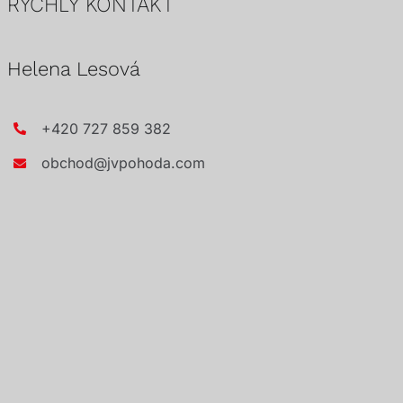
RYCHLÝ KONTAKT
Helena Lesová
+420 727 859 382
obchod@jvpohoda.com