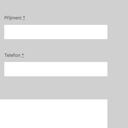
Příjmení
*
Telefon
*