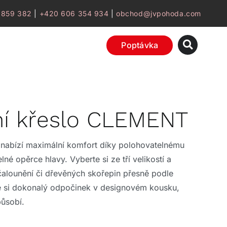
 859 382
|
+420 606 354 934
|
obchod@jvpohoda.com
Poptávka
ní křeslo CLEMENT
 nabízí maximální komfort díky polohovatelnému
né opěrce hlavy. Vyberte si ze tří velikostí a
 čalounění či dřevěných skořepin přesně podle
e si dokonalý odpočinek v designovém kousku,
působí.