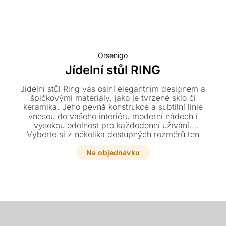
Orsenigo
Jídelní stůl RING
Jídelní stůl Ring vás oslní elegantním designem a
špičkovými materiály, jako je tvrzené sklo či
keramika. Jeho pevná konstrukce a subtilní linie
vnesou do vašeho interiéru moderní nádech i
vysokou odolnost pro každodenní užívání.
Vyberte si z několika dostupných rozměrů ten
pravý kus přímo pro váš domov.
Na objednávku