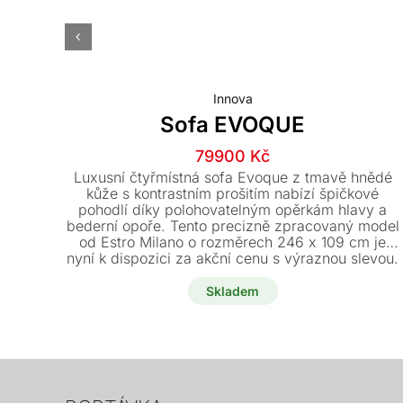
Innova
Sofa EVOQUE
Původní
Aktuální
79900
Kč
cena
cena
Luxusní čtyřmístná sofa Evoque z tmavě hnědé
byla:
je:
kůže s kontrastním prošitím nabízí špičkové
pohodlí díky polohovatelným opěrkám hlavy a
189400 Kč.
79900 Kč.
bederní opoře. Tento precizně zpracovaný model
od Estro Milano o rozměrech 246 x 109 cm je
nyní k dispozici za akční cenu s výraznou slevou.
Vystavený kus je skladem a připraven k
okamžitému odběru.
Skladem