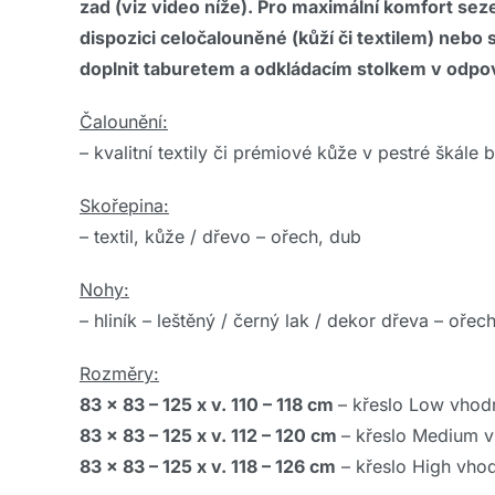
zad (viz video níže). Pro maximální komfort sezen
dispozici celočalouněné (kůží či textilem) neb
doplnit taburetem a odkládacím stolkem v odpov
Čalounění:
– kvalitní textily či prémiové kůže v pestré škále 
Skořepina:
– textil, kůže / dřevo – ořech, dub
Nohy:
– hliník – leštěný / černý lak / dekor dřeva – ořec
Rozměry:
83 x 83 – 125 x v. 110 – 118 cm
– křeslo Low vhod
83 x 83 – 125 x v. 112 – 120 cm
– křeslo Medium 
83 x 83 – 125 x v. 118 – 126 cm
– křeslo High vho