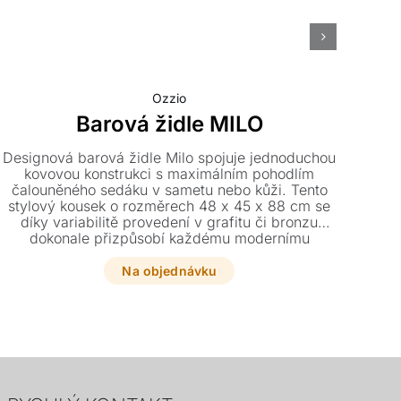
Ozzio
Barová židle MILO
Designová barová židle Milo spojuje jednoduchou
kovovou konstrukci s maximálním pohodlím
s
čalouněného sedáku v sametu nebo kůži. Tento
dok
stylový kousek o rozměrech 48 x 45 x 88 cm se
díky variabilitě provedení v grafitu či bronzu
el
dokonale přizpůsobí každému modernímu
bez
interiéru.
si z
Na objednávku