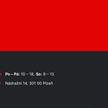
Po – Pá:
10 – 18,
So:
9 – 13
Nádražní 14, 301 00 Plzeň