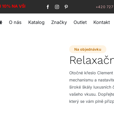
I 10% NA VŠE!
+420 727
O nás
Katalog
Značky
Outlet
Kontakt
Na objednávku
Relaxač
Otočné křeslo Clement
mechanismu a nastavitel
široké škály luxusních
vašeho vkusu. Dopřejt
který se vám plně přiz