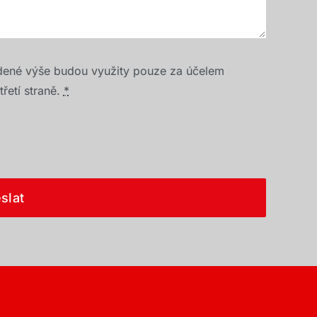
dené výše budou využity pouze za účelem
řetí straně.
*
slat