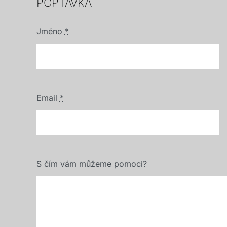
POPTÁVKA
Jméno
*
Email
*
S čím vám můžeme pomoci?