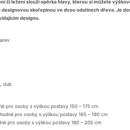
í či ležení slouží opěrka hlavy, kterou si můžete výškově 
o s designovou skořepinou ve dvou odstínech dřeva. Je do
ídajícím designu.
barev
h, dub
né pro osoby s výškou postavy 150 – 175 cm
vhodné pro osoby s výškou postavy 165 – 190 cm
dné pro osoby s výškou postavy 180 – 205 cm