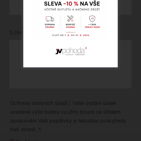
S čím vám můžeme pomoci?
Ochrana osobních údajů | Vaše osobní údaje
uvedené výše budou využity pouze za účelem
zpracování Vaší poptávky a nebudou poskytnuty
třetí straně.
*