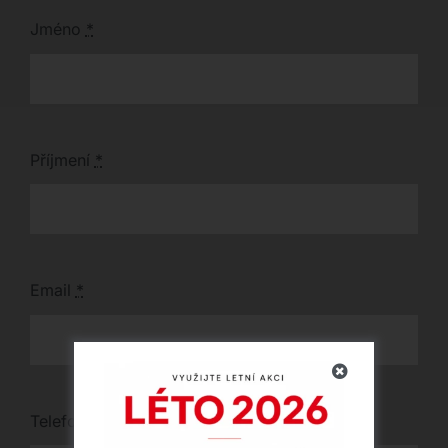
Jméno
*
Příjmení
*
Email
*
Telefon
*