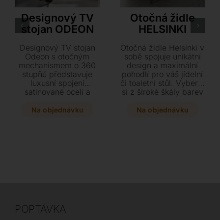
Antonello Italia
Akante
Designový TV
Otočná židle
stojan ODEON
HELSINKI
Designový TV stojan
Otočná židle Helsinki v
Odeon s otočným
sobě spojuje unikátní
mechanismem o 360
design a maximální
stupňů představuje
pohodlí pro váš jídelní
luxusní spojení
či toaletní stůl. Vyberte
satinované oceli a
si z široké škály barev
lakovaného skla.
textilu a užijte si
Vyberte si z široké
praktickou základnu
Na objednávku
Na objednávku
škály provedení od
otočnou o 360 stupňů.
přírodního dubu po
lesklý lak a doplňte
svůj interiér o tento
elegantní prvek o
rozměrech 150 x 50 x
142 cm.
POPTÁVKA