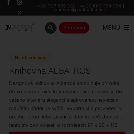
Přeskočit
+420 727 859 382
|
+420 606 354 934
|
obchod@jvpohoda.com
na
obsah
MENU
Poptávka
Úvod
Na objednávku
O nás
Knihovna ALBATROS
Katalog
Designová knihovna Albatros kombinuje přírodní
dřevo s moderními kovovými policemi a vnese do
vašeho interiéru eleganci inspirovanou největším
Značky
rozpětím křídel na světě. Vyberte si z provedení v
ořechu, dubu nebo jasanu a doplňte svůj domov o
Outlet
tento stylový kousek o rozměrech 97 x 20 x 115
cm.