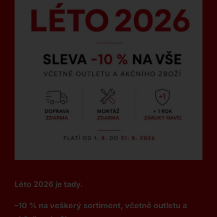
Léto 2026 je tady.
–10 % na veškerý sortiment, včetně outletu a