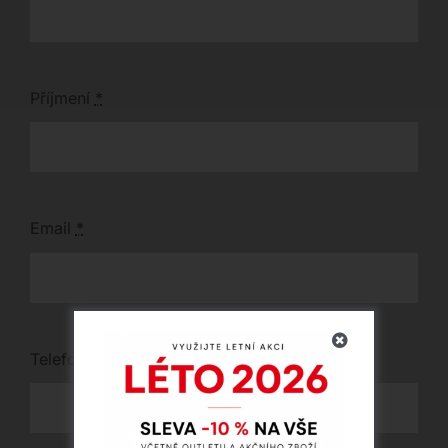
Příjmení
*
Email
*
Telefon
*