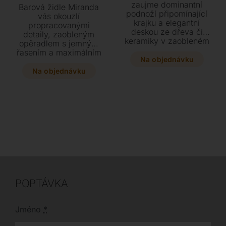
zaujme dominantní
Barová židle Miranda
podnoží připomínající
vás okouzlí
krajku a elegantní
propracovanými
deskou ze dřeva či
detaily, zaobleným
keramiky v zaobleném
opěradlem s jemným
tvaru. Tento designový
řasením a maximálním
kousek, dostupný v
Na objednávku
pohodlím. Tato
několika rozměrech a
elegantní židle na
Na objednávku
luxusních kovových
štíhlé ocelové podnoži
površích, vytvoří v
nabízí širokou škálu
interiéru dokonalou
barev a luxusních
harmonii s konzolí ze
potahů včetně jemné
stejné řady.
hovězí kůže.
POPTÁVKA
Jméno
*