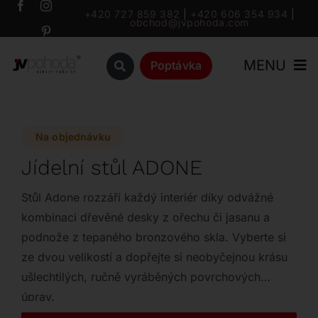
Přeskočit
+420 727 859 382
|
+420 606 354 934
|
obchod@jvpohoda.com
na
obsah
MENU
Poptávka
Úvod
Na objednávku
O nás
Jídelní stůl ADONE
Katalog
Stůl Adone rozzáří každý interiér díky odvážné
kombinaci dřevěné desky z ořechu či jasanu a
podnože z tepaného bronzového skla. Vyberte si
Značky
ze dvou velikostí a dopřejte si neobyčejnou krásu
ušlechtilých, ručně vyráběných povrchových
Outlet
úprav.