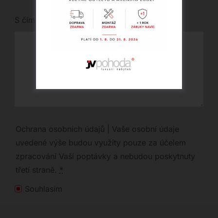
S čím vám můžeme pomoci?
Ochrana osobních údajů | Vaše osobní údaje
uvedené výše budou využity pouze za účelem
zpracování Vaší poptávky a nebudou poskytnuty
třetí straně.
*
Souhlasím