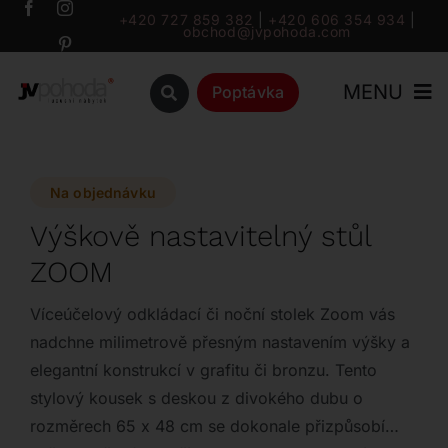
Přeskočit
+420 727 859 382
|
+420 606 354 934
|
obchod@jvpohoda.com
na
obsah
MENU
Poptávka
Úvod
Na objednávku
O nás
Výškově nastavitelný stůl
ZOOM
Katalog
Víceúčelový odkládací či noční stolek Zoom vás
Značky
nadchne milimetrově přesným nastavením výšky a
elegantní konstrukcí v grafitu či bronzu. Tento
stylový kousek s deskou z divokého dubu o
Outlet
rozměrech 65 x 48 cm se dokonale přizpůsobí