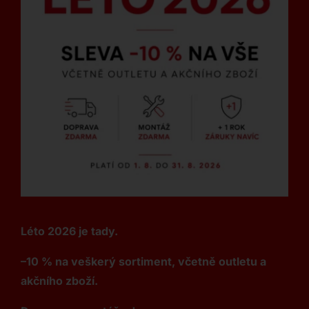
Léto 2026 je tady.
–10 % na veškerý sortiment, včetně outletu a
akčního zboží.