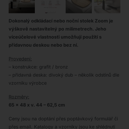
Dokonalý odkládací nebo noční stolek Zoom je
výškově nastavitelný po milimetrech. Jeho
víceúčelové vlastnosti umožňují použití s
přídavnou deskou nebo bez ní.
Provedení:
– konstrukce: grafit / bronz
– přídavná deska: divoký dub – několik odstínů dle
vzorníku výrobce
Rozměry:
65 x 48 x v. 44 – 62,5 cm
Ceny jsou na doptání přes poptávkový formulář či
přes email. Katalogy a vzorníky jsou ke shlédnutí