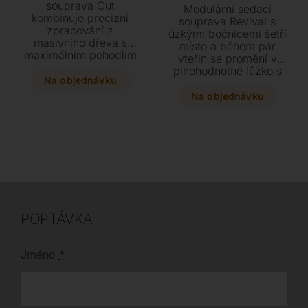
souprava Cut
Modulární sedací
kombinuje precizní
souprava Revival s
zpracování z
úzkými bočnicemi šetří
masivního dřeva s
místo a během pár
maximálním pohodlím
vteřin se promění v
díky výplni z husího
plnohodnotné lůžko s
peří a elastickým
Na objednávku
hypoalergenní matrací.
lamelám. Vytvořte si
Dopřejte si jedinečný
Na objednávku
sestavu přímo na míru
komfort při spaní díky
z široké škály
kvalitnímu mechanismu
komponentů, látek i
a vyberte si z bohaté
kůží přesně podle
nabídky textilních
svého vkusu.
potahů přesně podle
svého stylu.
POPTÁVKA
Jméno
*