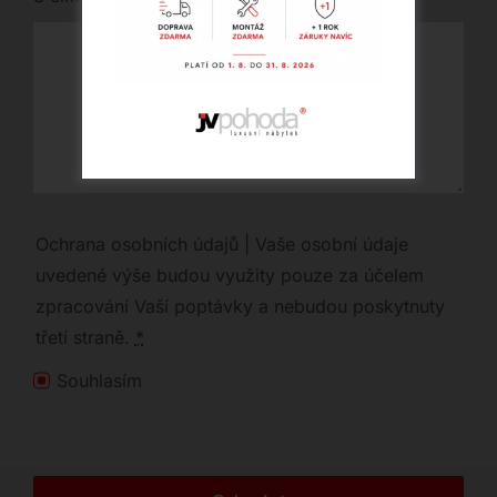
Ochrana osobních údajů | Vaše osobní údaje
uvedené výše budou využity pouze za účelem
zpracování Vaší poptávky a nebudou poskytnuty
třetí straně.
*
Souhlasím