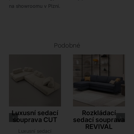
na showroomu v Plzni.
Podobné
Rivolta
Dienne
Luxusní sedací
Rozkládací
souprava CUT
sedací souprava
REVIVAL
Luxusní sedací