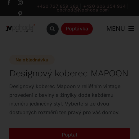
Přeskočit
+420 727 859 382
|
+420 606 354 934
|
obchod@jvpohoda.com
na
obsah
MENU
Poptávka
Úvod
Na objednávku
O nás
Designový koberec MAPOON
Katalog
Designový koberec Mapoon v reliéfním vintage
provedení z bavlny a žinylky dodá každému
interiéru jedinečný styl. Vyberte si ze dvou
Značky
dostupných rozměrů ten pravý pro váš domov.
Outlet
Poptat