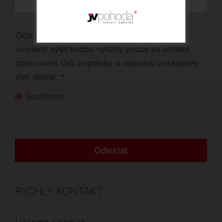
Ochrana osobních údajů | Vaše osobní údaje
uvedené výše budou využity pouze za účelem
zpracování Vaší poptávky a nebudou poskytnuty
třetí straně.
*
Souhlasím
Odeslat
RYCHLÝ KONTAKT