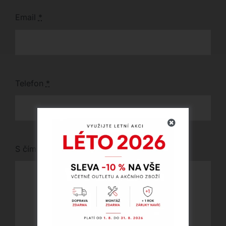
Email
*
Telefon
*
S čím vám můžeme pomoci?