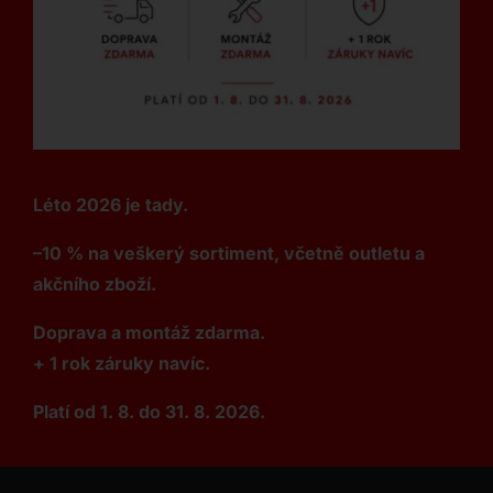
Léto 2026 je tady.
–10 % na veškerý sortiment, včetně outletu a
akčního zboží.
Doprava a montáž zdarma.
+ 1 rok záruky navíc.
Platí od 1. 8. do 31. 8. 2026.