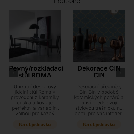
Podobné
Dexo
Tonin Casa
Pevný/rozkládací
Dekorace CIN
stůl ROMA
CIN
Unikátní designový
Dekorační předměty
jídelní stůl Roma v
Cin Cin v podobě
provedení z keramiky
keramických pohárů a
či skla a kovu je
lahví představují
perfektní a variabilní
stylovou třešničku na
volbou pro každý
dortu pro váš interiér.
interiér i exteriér.
Vybírejte z mnoha
Rozkládací verze s
elegantních provedení
Na objednávku
Na objednávku
praktickými kolečky
od lesklého zlata až po