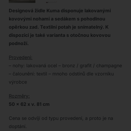
Designová židle Kuma disponuje lakovanými
kovovými nohami a sedákem s pohodlnou
opěrkou zad. Textilní potah je snímatelný. K
dispozici je také varianta s otočnou kovovou
podnoží.
Provedení:
– nohy: lakovaná ocel – bronz / grafit / champagne
– čalounění: textil – mnoho odstínů dle vzorníku
výrobce
Rozměry:
50 x 62 x v. 81 cm
Cena se odvíjí od typu provedení, a proto je na
doptání.