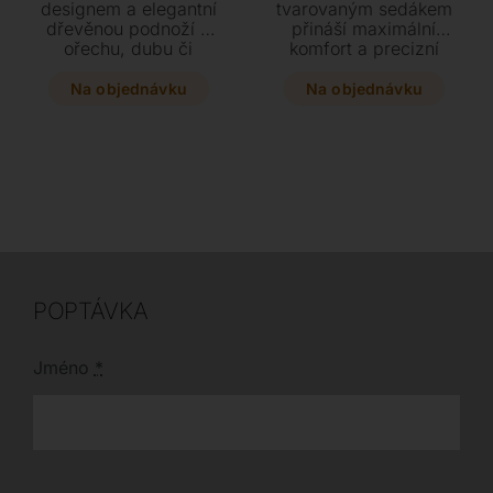
designem a elegantní
tvarovaným sedákem
dřevěnou podnoží z
přináší maximální
ořechu, dubu či
komfort a precizní
jasanu. Dopřejte si
zpracování do
maximální komfort díky
každého moderního i
Na objednávku
Na objednávku
širokému výběru
klasického interiéru.
luxusních potahů od
Vyberte si z široké
textilu až po jemnou
škály luxusních
hovězí kůži v mnoha
materiálů a barevných
barevných odstínech.
provedení podnože i
Tento stylový kousek o
sedáku přesně podle
rozměrech 46 x 55 x
svého stylu. Židle je
90 cm se stane
dostupná ve variantě s
ozdobou každého
područkami i bez nich,
moderního interiéru.
čímž se dokonale
přizpůsobí vašim
POPTÁVKA
potřebám.
Jméno
*