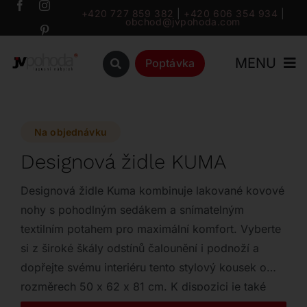
Přeskočit
+420 727 859 382
|
+420 606 354 934
|
obchod@jvpohoda.com
na
obsah
MENU
Poptávka
Úvod
Na objednávku
O nás
Designová židle KUMA
Katalog
Designová židle Kuma kombinuje lakované kovové
nohy s pohodlným sedákem a snímatelným
textilním potahem pro maximální komfort. Vyberte
Značky
si z široké škály odstínů čalounění i podnoží a
dopřejte svému interiéru tento stylový kousek o
Outlet
rozměrech 50 x 62 x 81 cm. K dispozici je také
praktická varianta s otočnou podnoží.