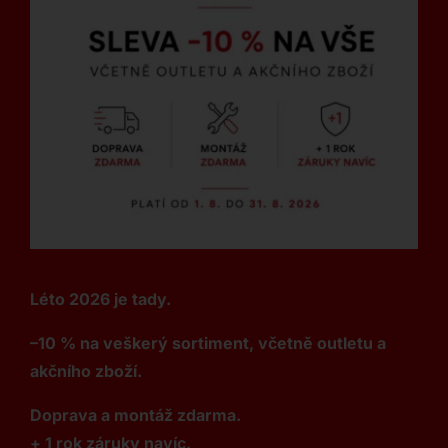
Léto 2026 je tady.
–10 % na veškerý sortiment, včetně outletu a
akčního zboží.
Doprava a montáž zdarma.
+ 1 rok záruky navíc.