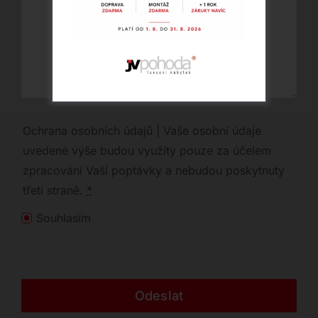
Ochrana osobních údajů | Vaše osobní údaje
uvedené výše budou využity pouze za účelem
zpracování Vaší poptávky a nebudou poskytnuty
třetí straně.
*
Souhlasím
Odeslat