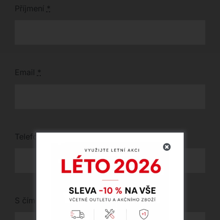
Příjmení
*
Email
*
Telefon
*
S čím vám můžeme pomoci?