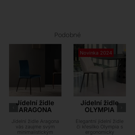
Podobné
Novinka 2024
Tonin Casa
Tonin Casa
Jídelní židle
Jídelní židle
ARAGONA
OLYMPIA
Jídelní židle Aragona
Elegantní jídelní židle
vás zaujme svým
či křesílko Olympia s
minimalistickým
ergonomicky