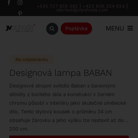
Přeskočit
+420 727 859 382
|
+420 606 354 934
|
obchod@jvpohoda.com
na
obsah
MENU
Poptávka
Úvod
Na objednávku
O nás
Designová lampa BABAN
Katalog
Designové stropní svítidlo Baban s barevnými
stínidly z boritého skla a konstrukcí v černém
chromu působí v interiéru jako skutečné umělecké
Značky
dílo. Tento stylový kousek o průměru 34 cm
obsahuje žárovku a jeho výšku lze nastavit až do
Outlet
200 cm.