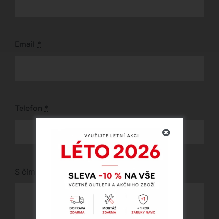
Email
*
Telefon
*
S čím vám můžeme pomoci?