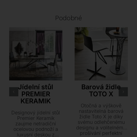
Podobné
Cattelan Italia
Cattelan Italia
Jídelní stůl
Barová židle
PREMIER
TOTO X
KERAMIK
Otočná a výškově
nastavitelná barová
Designový jídelní stůl
židle Toto X je díky
Premier Keramik
svému odlehčenému
zaujme netradiční
designu a volitelnému
ocelovou podnoží a
prošívání perfektní
luxusní deskou z