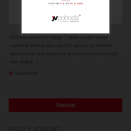
Ochrana osobních údajů | Vaše osobní údaje
uvedené výše budou využity pouze za účelem
zpracování Vaší poptávky a nebudou poskytnuty
třetí straně.
*
Souhlasím
Odeslat
RYCHLÝ KONTAKT