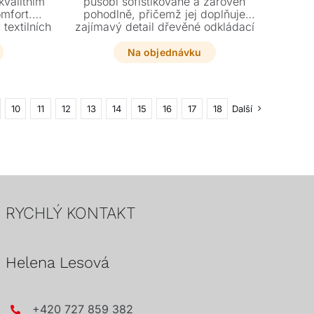
kvalitním
působí sofistikovaně a zároveň
mfort.
pohodlně, přičemž jej doplňuje
textilních
zajímavý detail dřevěné odkládací
i typů
plochy.
ousek na
Na objednávku
ru.
10
11
12
13
14
15
16
17
18
Další
RYCHLÝ KONTAKT
Helena Lesová
+420 727 859 382