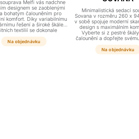
 souprava Melfi vás nadchne
ím designem se zaoblenými
Minimalistická sedací s
 a bohatým čalouněním pro
Sovana v rozměru 260 x 9
ní komfort. Díky variabilnímu
v sobě spojuje moderní ska
rnímu řešení a široké škále
design s maximálním kom
itních textilií se dokonale
Vyberte si z pestré škál
bí vašemu interiéru. Dopřejte
čalounění a dopřejte svému 
ovou relaxaci s prvkem, který
Na objednávku
nadčasový kousek, který 
že fungovat jako celek i
dlouhou životnost díky kv
Na objednávku
samostatně.
materiálům.