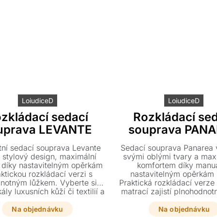
LoiudiceD
LoiudiceD
zkládací sedací
Rozkládací sed
uprava LEVANTE
souprava PAN
tní sedací souprava Levante
Sedací souprava Panarea v
í stylový design, maximální
svými oblými tvary a ma
 díky nastavitelným opěrkám
komfortem díky manu
aktickou rozkládací verzi s
nastavitelným opěrkám 
notným lůžkem. Vyberte si z
Praktická rozkládací verze 
ály luxusních kůží či textilií a
matrací zajistí plnohodnot
sobte si rozměry i provedení
zatímco široký výběr kůží
ně svému interiéru. Tento
umožní dokonalé sladění 
Na objednávku
Na objednávku