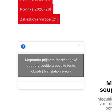
všestra
křeslo, 
Novinka 2026
(26)
Zakázková výroba
(21)
Klepnutím přijměte marketingové
soubory cookie a povolte tento
obsah (Translation error)
M
sou
Modulár
v mini
boh