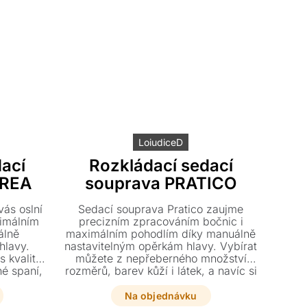
LoiudiceD
ací
Rozkládací sedací
AREA
souprava PRATICO
ás oslní
Sedací souprava Pratico zaujme
ximálním
precizním zpracováním bočnic i
álně
maximálním pohodlím díky manuálně
hlavy.
nastavitelným opěrkám hlavy. Vybírat
s kvalitní
můžete z nepřeberného množství
né spaní,
rozměrů, barev kůží i látek, a navíc si
 a látek
dopřát verzi s plnohodnotným lůžkem
s vaším
pro každodenní spaní. Konstrukce z
Na objednávku