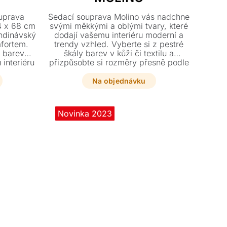
ouprava
Sedací souprava Molino vás nadchne
4 x 68 cm
svými měkkými a oblými tvary, které
ndinávský
dodají vašemu interiéru moderní a
fortem.
trendy vzhled. Vyberte si z pestré
y barev
škály barev v kůži či textilu a
interiéru
přizpůsobte si rozměry přesně podle
zaručuje
svých potřeb. Robustní polstrovaná
alitním
noha podtrhuje jedinečný design této
Na objednávku
elegantní sestavy.
Novinka 2023