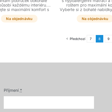
antám područek dokonale
s hypoalergenní matrací a 
působí každému interiéru.
roštem pro maximální ko
jte si maximální komfort s
Vyberte si z bohaté nabídky 
nou elektrickou funkcí, ručně
potahů, mnoha rozměrů 
telnými opěrkami hlavy nebo
područek a vytvořte si k
Na objednávku
Na objednávku
nohodnotným lůžkem pro
míru vašemu interié
enní spaní. Na výběr máte z
erného množství textilních
lů i kůží té nejvyšší kvality.
Předchozí
7
8
9
Příjmení
*