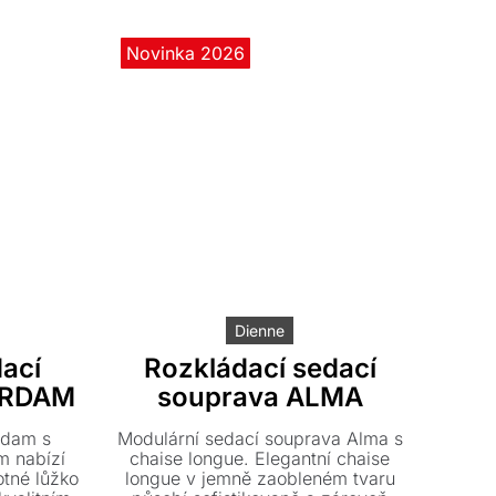
kvalitního dřeva a výplň z
polyuretanové pěny zaručují dlouhou
životnost a špičkový komfort.
Novinka 2026
Dienne
ací
Rozkládací sedací
ERDAM
souprava ALMA
rdam s
Modulární sedací souprava Alma s
 nabízí
chaise longue. Elegantní chaise
tné lůžko
longue v jemně zaobleném tvaru