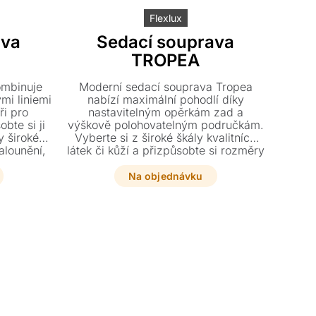
Flexlux
ava
Sedací souprava
TROPEA
ombinuje
Moderní sedací souprava Tropea
mi liniemi
nabízí maximální pohodlí díky
ři pro
nastavitelným opěrkám zad a
bte si ji
výškově polohovatelným područkám.
y široké
Vyberte si z široké škály kvalitních
alounění,
látek či kůží a přizpůsobte si rozměry
é ocelové
i barvu přesně svému interiéru.
Na objednávku