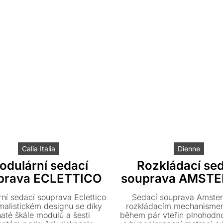
nný kousek lze doplnit také o
interiérem.
taburet nebo speciální matraci
s paměťovou pěnou.
Calia Italia
Dienne
odulární sedací
Rozkládací sed
prava ECLETTICO
souprava AMST
ní sedací souprava Eclettico
Sedací souprava Amste
malistickém designu se díky
rozkládacím mechanismem
até škále modulů a šesti
během pár vteřin plnohodno