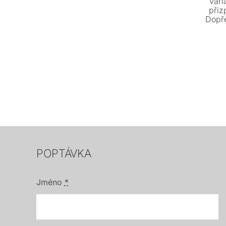
vari
přiz
Dopře
volitel
nastavi
pl
každod
nepřeb
materiá
POPTÁVKA
Jméno
*