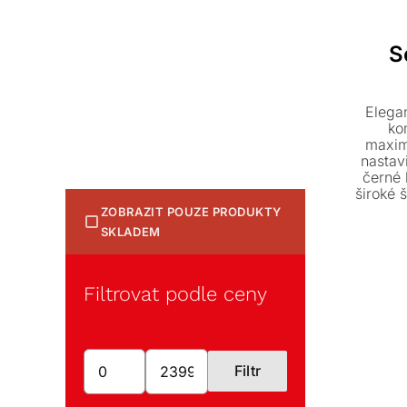
S
Elega
ko
maxim
nastav
černé 
široké š
přizpůs
ZOBRAZIT POUZE PRODUKTY
SKLADEM
Filtrovat podle ceny
Filtr
Minimální
Maximální