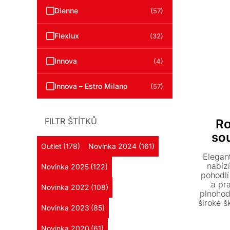
Dienne
(57)
Flexlux
(32)
Innova
(4)
Innova – Estro Milano
(57)
FILTR ŠTÍTKŮ
Ro
so
Outlet
(178)
Novinka 2024
(161)
Elegan
nabíz
Novinka 2025
(122)
pohodlí
a pr
Novinka 2022
(108)
plnohod
široké šk
Novinka 2023
(85)
přizpů
přes
Novinka 2020
(61)