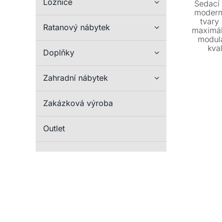
Ložnice
Sedací
modern
tvary
Ratanový nábytek
maximál
modulá
kval
Doplňky
přizpůso
si styl
mů
Zahradní nábytek
Zakázková výroba
Outlet