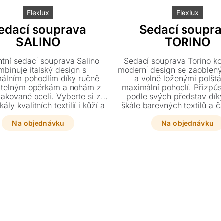
Flexlux
Flexlux
edací souprava
Sedací soupr
SALINO
TORINO
ntní sedací souprava Salino
Sedací souprava Torino k
mbinuje italský design s
moderní design se zaoblený
álním pohodlím díky ručně
a volně loženými polštá
itelným opěrkám a nohám z
maximální pohodlí. Přizpůso
lakované oceli. Vyberte si z
podle svých představ dík
kály kvalitních textilií i kůží a
škále barevných textilů a č
obte si rozměry přesně podle
doplněných o stylové čern
svých potřeb.
nohy.
Na objednávku
Na objednávku