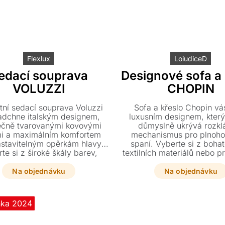
Flexlux
LoiudiceD
edací souprava
Designové sofa a 
VOLUZZI
CHOPIN
tní sedací souprava Voluzzi
Sofa a křeslo Chopin vás
adchne italským designem,
luxusním designem, který
ečně tvarovanými kovovými
důmyslně ukrývá rozkl
i a maximálním komfortem
mechanismus pro plnoho
astavitelným opěrkám hlavy.
spaní. Vyberte si z bohat
te si z široké škály barev,
textilních materiálů nebo p
lií či kůží a přizpůsobte si
a přizpůsobte si rozměry i
ry i pohodlí s volitelnými
přesně podle svých pře
Na objednávku
Na objednávku
ními polštáři přesně podle
svých představ.
nka 2024