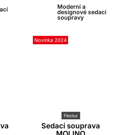
Moderní a
ací
designové sedací
soupravy
Novinka 2024
Flexlux
ava
Sedací souprava
MOLINO