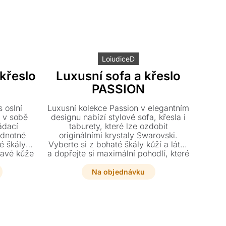
LoiudiceD
křeslo
Luxusní sofa a křeslo
PASSION
 oslní
Luxusní kolekce Passion v elegantním
 v sobě
designu nabízí stylové sofa, křesla i
ádací
taburety, které lze ozdobit
dnotné
originálními krystaly Swarovski.
é škály
Vyberte si z bohaté škály kůží a látek
ravé kůže
a dopřejte si maximální pohodlí, které
 provedení
u rozkládací varianty zajišťuje
dstav.
plnohodnotné lůžko s matrací.
Na objednávku