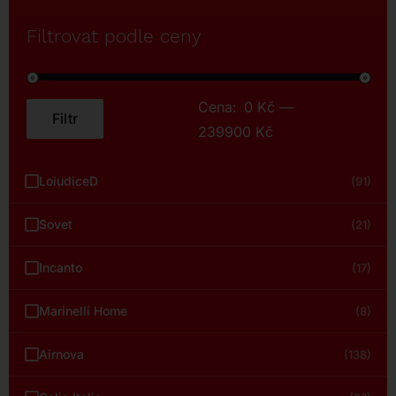
Filtrovat podle ceny
Cena:
0 Kč
—
Filtr
Minimální
Maximální
239900 Kč
cena
cena
LoiudiceD
(91)
Sovet
(21)
Incanto
(17)
Marinelli Home
(8)
Airnova
(138)