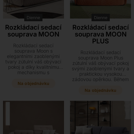
Dienne
Dienne
Rozkládací sedací
Rozkládací sedací
souprava MOON
souprava MOON
PLUS
Rozkládací sedací
souprava Moon s
Rozkládací sedací
elegantními zaoblenými
souprava Moon Plus
tvary zútulní váš obývací
zútulní váš obývací pokoj
pokoj a díky kvalitnímu
svými zaoblenými tvary a
mechanismu s
praktickou vysokou
hypoalergenní matrací ji
zádovou opěrkou. Během
během pár sekund
Na objednávku
několika vteřin ji proměníte
proměníte v plnohodnotné
v plnohodnotné lůžko s
Na objednávku
lůžko. Vybírat můžete z
hypoalergenní matrací,
bohaté nabídky textilních
které díky kvalitnímu
potahů i různých rozměrů,
mechanismu zajistí
přesně podle vašich
maximální komfort při
potřeb.
spaní.