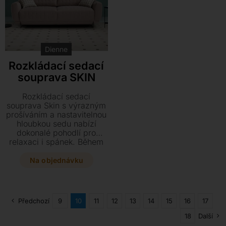
jedinečného komfortu při
každodenním spaní.
Dienne
Rozkládací sedací
souprava SKIN
Rozkládací sedací
souprava Skin s výrazným
prošíváním a nastavitelnou
hloubkou sedu nabízí
dokonalé pohodlí pro
relaxaci i spánek. Během
několika vteřin ji proměníte
v plnohodnotné lůžko s
Na objednávku
hypoalergenní matrací,
přičemž si můžete vybrat
z bohaté nabídky
potahových materiálů.
Předchozí
9
10
11
12
13
14
15
16
17
18
Další