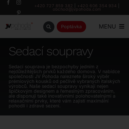
Přeskočit
+420 727 859 382
|
+420 606 354 934
|
obchod@jvpohoda.com
na
obsah
MENU
Poptávka
Úvod
Sedací soupravy
O nás
Sedací souprava je bezpochyby jedním z
nejdůležitějších prvků každého domova. V nabídce
společnosti JV Pohoda naleznete široký výběr
Katalog
prémiových kousků od pečlivě vybraných italských
výrobců. Naše sedací soupravy vynikají nejen
špičkovým designem a řemeslným zpracováním,
ale disponují také inovativními polohovatelnými a
Značky
relaxačními prvky, které vám zajistí maximální
pohodlí i zdravé sezení.
Outlet