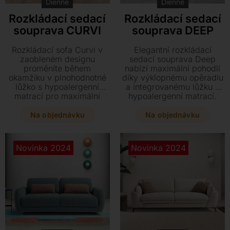
Dienne
Dienne
Rozkládací sedací
Rozkládací sedací
souprava CURVI
souprava DEEP
Rozkládací sofa Curvi v
Elegantní rozkládací
zaobleném designu
sedací souprava Deep
proměníte během
nabízí maximální pohodlí
okamžiku v plnohodnotné
díky výklopnému opěradlu
lůžko s hypoalergenní
a integrovanému lůžku s
matrací pro maximální
hypoalergenní matrací.
komfort. Tento stylový
Vyberte si z široké škály
kousek s odnímatelným
textilních materiálů s
Na objednávku
Na objednávku
potahem můžete doplnit i
odnímatelným potahem a
otočným křeslem ve
vytvořte si dokonalé místo
stejném provedení. Pro
pro každodenní relaxaci i
Novinka 2024
Novinka 2024
snazší manipulaci lze
spánek.
pohovku vybavit
praktickými kolečky.