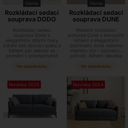
Dienne
Dienne
Rozkládací sedací
Rozkládací sedací
souprava DODO
souprava DUNE
Rozkládací sedací
Moderní rozkládací
souprava Dodo s
pohovka Dune s kovovými
elegantními oblými tvary
nohami a elegantními
zútulní váš obývací pokoj a
bočnicemi dodá vašemu
během pár sekund se
interiéru styl i výjimečné
promění v plnohodnotné
pohodlí. Během několika
lůžko s hypoalergenní
vteřin ji proměníte v
matrací. Tento kvalitní
plnohodnotné lůžko s
Na objednávku
Na objednávku
kousek s odnímatelným
hypoalergenní matrací,
textilním potahem a
které zajistí dokonalý
dřevěnými nohami nabízí
komfort při každodenním
Novinka 2025
Novinka 2024
jedinečný komfort pro
spaní.
každodenní relaxaci i
spánek.