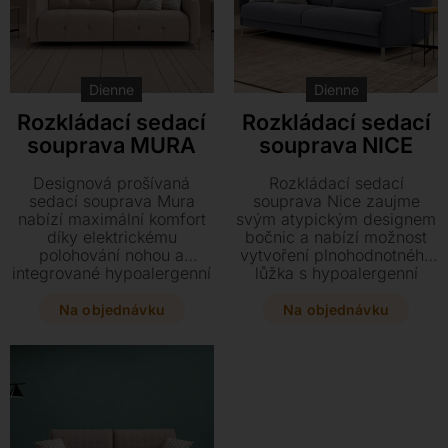
Dienne
Dienne
Rozkládací sedací
Rozkládací sedací
souprava MURA
souprava NICE
Designová prošívaná
Rozkládací sedací
sedací souprava Mura
souprava Nice zaujme
nabízí maximální komfort
svým atypickým designem
díky elektrickému
bočnic a nabízí možnost
polohování nohou a
vytvoření plnohodnotného
integrované hypoalergenní
lůžka s hypoalergenní
matraci s roštem. Během
matrací během několika
několika vteřin ji proměníte
vteřin. Vybrat si můžete z
Na objednávku
Na objednávku
v plnohodnotné lůžko,
bohaté škály textilních
které v kombinaci s
materiálů s odnímatelným
bohatým výběrem
potahem a lakovaných
čalounění skvěle doplní
kovových nohou přesně
váš interiér.
podle vašeho vkusu. Tato
souprava je zárukou
opravdové kvality a