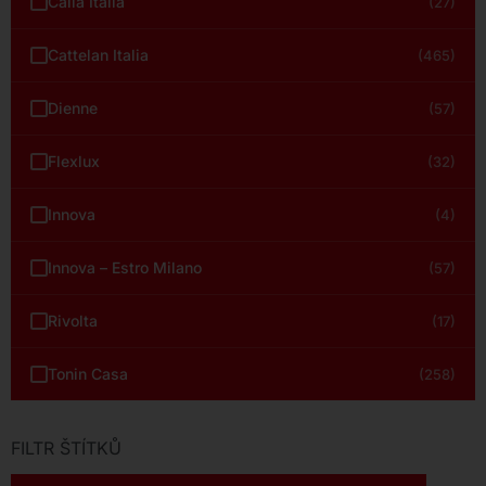
Calia Italia
(27)
Cattelan Italia
(465)
Dienne
(57)
Flexlux
(32)
Innova
(4)
Innova – Estro Milano
(57)
Rivolta
(17)
Tonin Casa
(258)
FILTR ŠTÍTKŮ