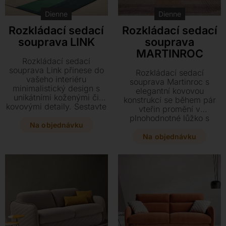
Dienne
Dienne
Rozkládací sedací
Rozkládací sedací
souprava LINK
souprava
MARTINROC
Rozkládací sedací
souprava Link přinese do
Rozkládací sedací
vašeho interiéru
souprava Martinroc s
minimalistický design s
elegantní kovovou
unikátními koženými či
konstrukcí se během pár
kovovými detaily. Sestavte
vteřin promění v
si vlastní konfiguraci z
plnohodnotné lůžko s
mnoha komponentů a
Na objednávku
hypoalergenní matrací.
vyberte si z bohaté
Tento stylový kousek s
Na objednávku
nabídky textilního
odnímatelným textilním
čalounění přesně podle
potahem zaručuje
svého stylu.
jedinečný komfort při spaní
i každodenním odpočinku.