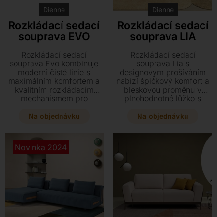
Dienne
Dienne
Rozkládací sedací
Rozkládací sedací
souprava EVO
souprava LIA
Rozkládací sedací
Rozkládací sedací
souprava Evo kombinuje
souprava Lia s
moderní čisté linie s
designovým prošíváním
maximálním komfortem a
nabízí špičkový komfort a
kvalitním rozkládacím
bleskovou proměnu v
mechanismem pro
plnohodnotné lůžko s
každodenní spaní. Během
hypoalergenní matrací.
několika vteřin vytvoříte
Vyberte si z široké škály
Na objednávku
Na objednávku
plnohodnotné lůžko s
textilních čalounění s
hypoalergenní matrací,
odnímatelným potahem a
které přesně padne do
dopřejte si kvalitní spánek
Novinka 2024
vašeho interiéru díky
v mnoha rozměrových
širokému výběru rozměrů
variantách.
a čalounění.