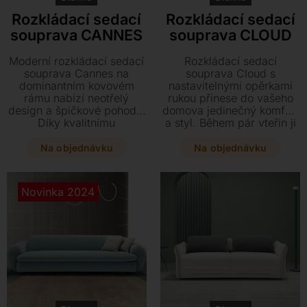
Rozkládací sedací
Rozkládací sedací
souprava CANNES
souprava CLOUD
Moderní rozkládací sedací
Rozkládací sedací
souprava Cannes na
souprava Cloud s
dominantním kovovém
nastavitelnými opěrkami
rámu nabízí neotřelý
rukou přinese do vašeho
design a špičkové pohodlí.
domova jedinečný komfort
Díky kvalitnímu
a styl. Během pár vteřin ji
mechanismu s
proměníte v plnohodnotné
hypoalergenní matrací ji
lůžko s hypoalergenní
Na objednávku
Na objednávku
během několika vteřin
matrací a kvalitním
proměníte v plnohodnotné
mechanismem pro
lůžko pro dokonalý spánek.
dokonalý spánek. Vyberte
Novinka 2024
Vyberte si z široké škály
si z bohaté nabídky
rozměrů a textilního
textilního čalounění a
čalounění přesně podle
přizpůsobte si rozměry
vašich představ.
přesně podle svých
potřeb.