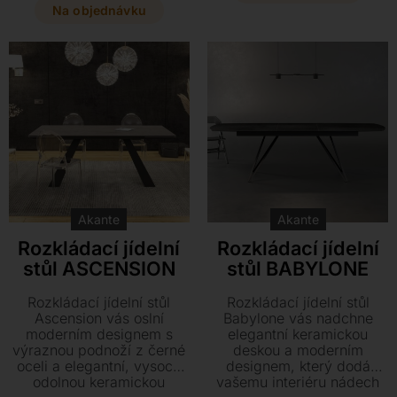
nabízí dostatek prostoru
odstínů se tento elegantní
Na objednávku
pro společné stolování a
kousek dokonale
snadnou údržbu.
přizpůsobí každému
modernímu interiéru.
Akante
Akante
Rozkládací jídelní
Rozkládací jídelní
stůl ASCENSION
stůl BABYLONE
Rozkládací jídelní stůl
Rozkládací jídelní stůl
Ascension vás oslní
Babylone vás nadchne
moderním designem s
elegantní keramickou
výraznou podnoží z černé
deskou a moderním
oceli a elegantní, vysoce
designem, který dodá
odolnou keramickou
vašemu interiéru nádech