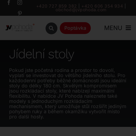
Přeskočit
+420 727 859 382
|
+420 606 354 934
|
obchod@jvpohoda.com
na
obsah
MENU
Poptávka
Úvod
Jídelní stoly
O nás
Pokud jste početná rodina a prostor to dovolí,
vyplatí se investovat do většího jídelního stolu. Pro
každodenní potřeby běžné domácnosti jsou ideální
Katalog
stoly do délky 180 cm. Skvělým kompromisem
jsou rozkládací stoly, které nabízejí maximální
flexibilitu. V nabídce JV Pohoda naleznete také
modely s jednoduchým rozkládacím
Značky
mechanismem, který umožňuje stůl rozšířit jediným
pohybem ruky a během okamžiku vytvořit místo
pro další hosty.
Outlet