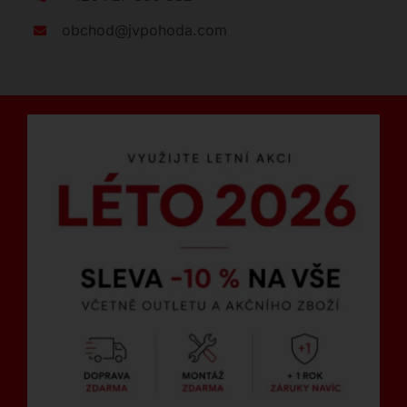
obchod@jvpohoda.com