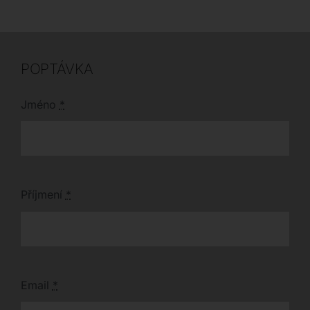
POPTÁVKA
Jméno
*
Příjmení
*
Email
*