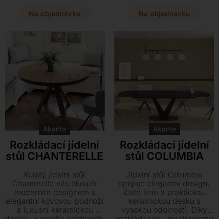
Díky možnosti rozložení
Elegantní černá kovová
nabízí maximální komfort
podnož zajišťuje dokonalou
Na objednávku
Na objednávku
jak pro každodenní
stabilitu, zatímco praktický
stolování, tak pro velká
rozkládací mechanismus
rodinná setkání. Vyberte si
se hravě přizpůsobí každé
z několika dostupných
slavnostní příležitosti.
rozměrů a mnoha odstínů
keramiky přesně podle
vašich potřeb.
Akante
Akante
Rozkládací jídelní
Rozkládací jídelní
stůl CHANTERELLE
stůl COLUMBIA
Kulatý jídelní stůl
Jídelní stůl Columbia
Chanterelle vás okouzlí
spojuje elegantní design,
moderním designem s
čisté linie a praktickou
elegantní kovovou podnoží
keramickou desku s
a luxusní keramickou
vysokou odolností. Díky
deskou v mnoha odstínech.
rozkládacímu mechanismu