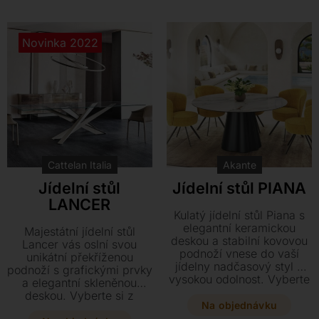
Kontakt
Novinka 2022
Cattelan Italia
Akante
Jídelní stůl
Jídelní stůl PIANA
LANCER
Kulatý jídelní stůl Piana s
elegantní keramickou
Majestátní jídelní stůl
deskou a stabilní kovovou
Lancer vás oslní svou
podnoží vnese do vaší
unikátní překříženou
jídelny nadčasový styl a
podnoží s grafickými prvky
vysokou odolnost. Vyberte
a elegantní skleněnou
si z několika rozměrů i
deskou. Vyberte si z
odstínů keramiky a získejte
Na objednávku
luxusních provedení
designový kousek se