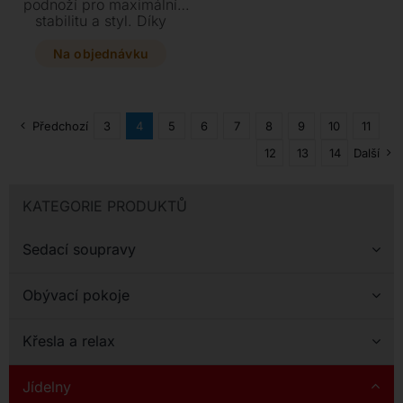
podnoží pro maximální
stabilitu a styl. Díky
centrálnímu rozkladu jej
snadno prodloužíte až na
Na objednávku
175 cm, což z něj činí
ideálního společníka pro
každodenní stolování i
rodinné oslavy.
Předchozí
3
4
5
6
7
8
9
10
11
12
13
14
Další
KATEGORIE PRODUKTŮ
Sedací soupravy
Obývací pokoje
Křesla a relax
Jídelny