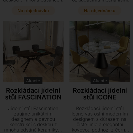
Díky praktickému
a černé ocelové podnoži
rozkládacímu mechanismu
získáte stylový i funkční
Na objednávku
Na objednávku
stůl snadno přizpůsobíte
prvek pro každodenní
počtu hostů a vytvoříte
stolování i větší hostiny.
dokonalé místo pro
společné stolování.
Akante
Akante
Rozkládací jídelní
Rozkládací jídelní
stůl FASCINATION
stůl ICONE
Jídelní stůl Fascination
Rozkládací jídelní stůl
zaujme unikátním
Icone vás oslní moderním
designem a pevnou
designem s důrazem na
konstrukcí s deskou z
čisté linie a elegantní
mnoha odstínů keramiky a
kovovou podnoží z černé