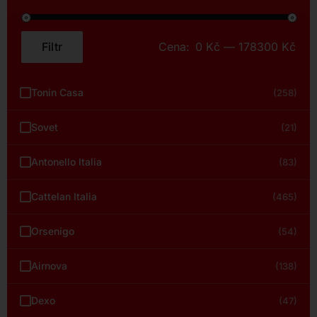
Filtr
Cena:
0 Kč
—
178300 Kč
Minimální
Maximální
cena
cena
Tonin Casa
(258)
Sovet
(21)
Antonello Italia
(83)
Cattelan Italia
(465)
Orsenigo
(54)
Airnova
(138)
Dexo
(47)