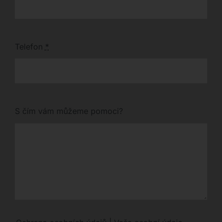
Telefon
*
S čím vám můžeme pomoci?