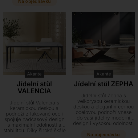
lakované oceli a různých
Na objednávku
snadnou údržbou.
rozměrů ten pravý kousek,
který se stane dominantou
vašeho interiéru.
Akante
Akante
Jídelní stůl
Jídelní stůl ZEPHA
VALENCIA
Jídelní stůl Zepha s
velkorysou keramickou
Jídelní stůl Valencia s
deskou a elegantní černou
keramickou deskou a
ocelovou podnoží vnese
podnoží z lakované oceli
do vaší jídelny moderní
spojuje nadčasový design
design i vysokou odolnost.
s maximální odolností a
Tento nadčasový kousek o
stabilitou. Díky široké škále
rozměrech 270 x 120 cm
Na objednávku
rozměrů a barevných