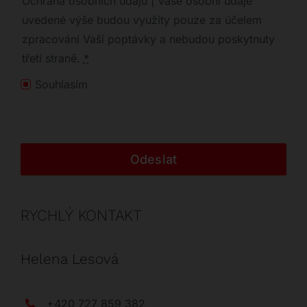
Ochrana osobních údajů | Vaše osobní údaje
uvedené výše budou využity pouze za účelem
zpracování Vaší poptávky a nebudou poskytnuty
třetí straně.
*
Souhlasím
Odeslat
RYCHLÝ KONTAKT
Helena Lesová
+420 727 859 382