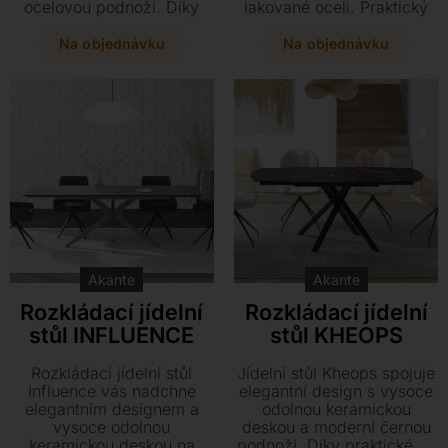
ocelovou podnoží. Díky
lakované oceli. Praktický
originálnímu rozkládání do
rozkládací mechanismus a
délky vytvoří velkorysý
keramická deska v mnoha
Na objednávku
Na objednávku
čtverec, u kterého
odstínech z něj dělají
pohodlně usadíte až 10
stylovou a funkční
hostů.
dominantu každého
interiéru. Navštivte náš
showroom v Plzni a
vyberte si ideální rozměr
pro vaše dokonalé
stolování.
Akante
Akante
Rozkládací jídelní
Rozkládací jídelní
stůl INFLUENCE
stůl KHEOPS
Rozkládací jídelní stůl
Jídelní stůl Kheops spojuje
Influence vás nadchne
elegantní design s vysoce
elegantním designem a
odolnou keramickou
vysoce odolnou
deskou a moderní černou
keramickou deskou na
podnoží. Díky praktickému