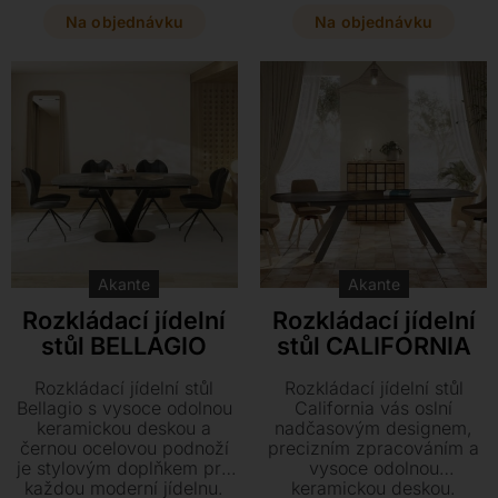
deskou. Díky dvěma
nadčasového luxusu. Díky
integrovaným rozkladům
praktickému mechanismu
Na objednávku
Na objednávku
jej snadno přizpůsobíte pro
rozkladu a černé lakované
každou rodinnou sešlost či
podnoži získáte stylové a
setkání s přáteli. Vyberte si
flexibilní řešení pro každou
z mnoha stylových odstínů
příležitost. Vyberte si z
a dodejte svému interiéru
mnoha odstínů keramiky a
osobitý charakter a
několika dostupných
stabilitu.
rozměrů ten pravý kousek
pro váš domov.
Akante
Akante
Rozkládací jídelní
Rozkládací jídelní
stůl BELLAGIO
stůl CALIFORNIA
Rozkládací jídelní stůl
Rozkládací jídelní stůl
Bellagio s vysoce odolnou
California vás oslní
keramickou deskou a
nadčasovým designem,
černou ocelovou podnoží
precizním zpracováním a
je stylovým doplňkem pro
vysoce odolnou
každou moderní jídelnu.
keramickou deskou.