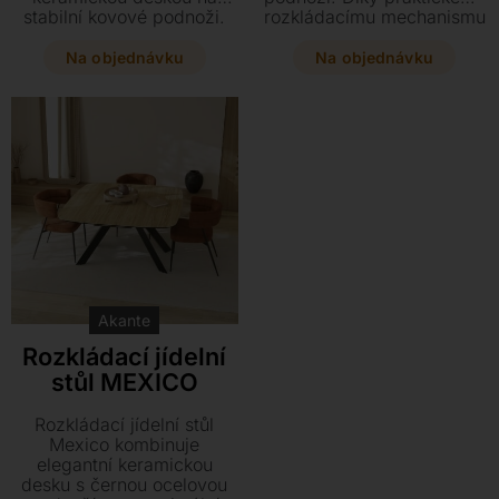
stabilní kovové podnoži.
rozkládacímu mechanismu
Díky dvěma výsuvným
zajistí maximální komfort
dílům jej snadno
při každodenním stolování
Na objednávku
Na objednávku
prodloužíte až o 80 cm,
i větších rodinných
čímž vytvoříte velkorysý
setkáních.
prostor pro každou
návštěvu. Vyberte si z
mnoha odstínů keramiky a
dopřejte svému interiéru
tento funkční skvost.
Akante
Rozkládací jídelní
stůl MEXICO
Rozkládací jídelní stůl
Mexico kombinuje
elegantní keramickou
desku s černou ocelovou